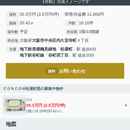
【外観】完成イメージです
25.3万円 (2.5万円/坪) 管理/共益費 11,000円
賃料
33.42㎡
10.10坪
面積
坪数
予定
1階/10階建
築年数
所在階
大阪府
大阪市中央区
内久宝寺町
４丁目
所在地
地下鉄長堀鶴見緑地
「
松屋町
」駅 徒歩6分
交通
地下鉄谷町線
「
谷町四丁目
」駅 徒歩10分
お問い合わせ
無料
ＣＯＮＣＯＭ松屋町筋の募集中物件
101
25.3万円 (2.5万円/坪)
1階 / 10.10坪(33.42㎡)
地図