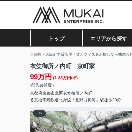
トップ
エリアから探す
京都府・大阪府で貸店舗・貸オフィスをお探しなら株式会
衣笠御所ノ内町 京町家
99万円
(1.33万円/坪)
管理/共益費 -
京都府
京都市北区
衣笠御所ノ内町
京福電気鉄道北野線「北野白梅町」駅徒歩20分
1
/
6