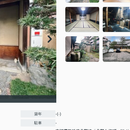
-(-)
築年
-
駐車