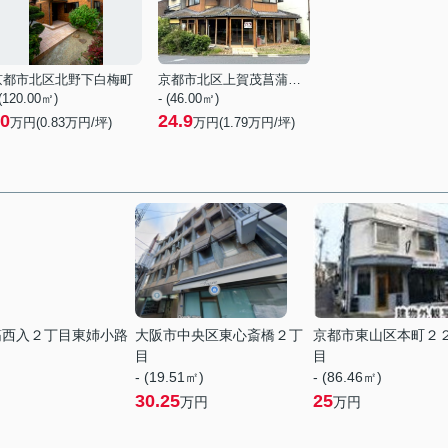
京都市北区北野下白梅町
京都市北区上賀茂菖蒲園町
 (120.00㎡)
- (46.00㎡)
0
24.9
万円(
0.83
万円/坪)
万円(
1.79
万円/坪)
筋西入２丁目東姉小路
大阪市中央区東心斎橋２丁
京都市東山区本町２
目
目
- (19.51㎡)
- (86.46㎡)
30.25
25
万円
万円