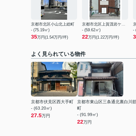
京都市北区小山北上総町
京都市北区上賀茂岩ケ垣内町
- (75.19㎡)
- (59.62㎡)
-
35
22
3
万円(
1.54
万円/坪)
万円(
1.22
万円/坪)
よく見られている物件
京都市伏見区西大手町
京都市東山区三条通北裏白川
- (63.20㎡)
町
- (91.99㎡)
27.5
万円
22
万円