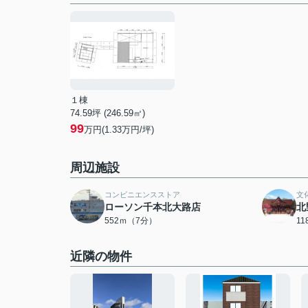
１棟
74.59坪 (246.59㎡)
99
万円(1.33万円/坪)
周辺施設
コンビニエンスストア
文
ローソン千本北大路店
北
552ｍ（7分）
1
近隣の物件