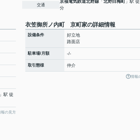
京福電気鉄道北野線
「
北野白梅町
」駅 徒
交通
分
衣笠御所ノ内町 京町家の詳細情報
設備条件
好立地
路面店
駐車場/月額
-/-
取引態様
仲介
情報
」駅 徒
情報の見方