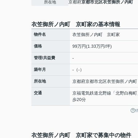
京都府
京都市北区
衣笠御所ノ内町
所在地
衣笠御所ノ内町 京町家の基本情報
物件名
衣笠御所ノ内町 京町家
価格
99万円(1.33万円/坪)
管理/共益費
-
築年月
-（-）
所在地
京都府
京都市北区
衣笠御所ノ内町
交通
京福電気鉄道北野線
「
北野白梅町
歩20分
衣笠御所ノ内町 京町家で募集中の物件