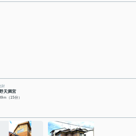
化財
野天満宮
189ｍ（15分）