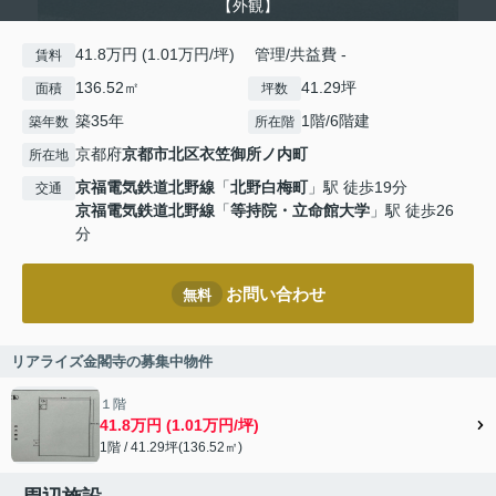
【外観】
41.8万円 (1.01万円/坪) 管理/共益費 -
賃料
136.52㎡
41.29坪
面積
坪数
築35年
1階/6階建
築年数
所在階
京都府
京都市北区
衣笠御所ノ内町
所在地
京福電気鉄道北野線
「
北野白梅町
」駅 徒歩19分
交通
京福電気鉄道北野線
「
等持院・立命館大学
」駅 徒歩26
分
お問い合わせ
無料
リアライズ金閣寺の募集中物件
１階
41.8万円 (1.01万円/坪)
1階 / 41.29坪(136.52㎡)