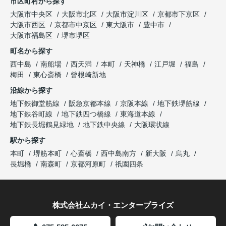
市区町村から探す
大阪市中央区
大阪市北区
大阪市淀川区
京都市下京区
大阪市西区
京都市中京区
東大阪市
豊中市
大阪市福島区
堺市堺区
町名から探す
西中島
南船場
西天満
本町
天神橋
江戸堀
福島
梅田
東心斎橋
曾根崎新地
沿線から探す
地下鉄御堂筋線
阪急京都本線
京阪本線
地下鉄堺筋線
地下鉄谷町線
地下鉄四つ橋線
東海道本線
地下鉄長堀鶴見緑地
地下鉄中央線
大阪環状線
駅から探す
本町
堺筋本町
心斎橋
西中島南方
新大阪
烏丸
長堀橋
南森町
京都河原町
祇園四条
株式会社ムカイ・エンタープライズ