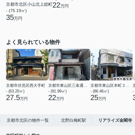
22
京都市北区小山北上総町
万円
- (75.19㎡)
35
万円
よく見られている物件
京都市伏見区西大手町
京都市東山区三条通北裏白川筋西入２丁目東姉小路町
京都市東山区本町２２丁目
- (63.20㎡)
- (91.99㎡)
- (86.46㎡)
-
27.5
22
25
万円
万円
万円
京都市北区の物件一覧
北野白梅町駅
リアライズ金閣寺