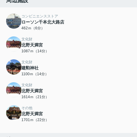
周辺施設
コンビニエンスストア
ローソン千本北大路店
462ｍ（6分）
文化財
北野天満宮
1087ｍ（14分）
文化財
建勲神社
1100ｍ（14分）
文化財
北野天満宮
1614ｍ（21分）
その他
北野天満宮
1701ｍ（22分）