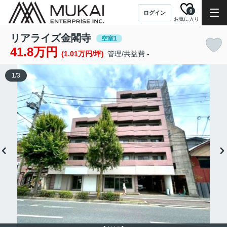
0
ログイン
お気に入り
リアライズ金閣寺
空室1
41.8万円
(1.01万円/坪)
管理/共益費 -
1
/
3