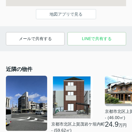
地図アプリで見る
メールで共有する
LINEで共有する
近隣の物件
京都市北区上
- (46.00㎡)
24.9
京都市北区上賀茂岩ケ垣内町
万円
- (59.62㎡)