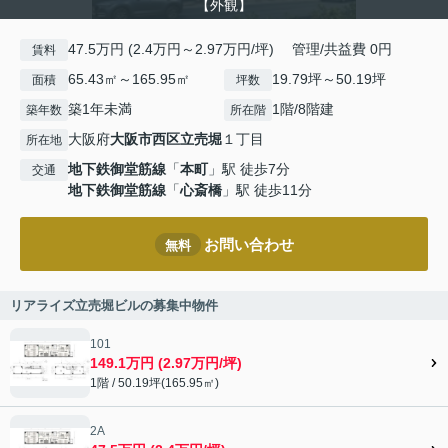
【外観】
47.5万円 (2.4万円～2.97万円/坪) 管理/共益費 0円
賃料
65.43㎡～165.95㎡
19.79坪～50.19坪
面積
坪数
築1年未満
1階/8階建
築年数
所在階
大阪府
大阪市西区
立売堀
１丁目
所在地
地下鉄御堂筋線
「
本町
」駅 徒歩7分
交通
地下鉄御堂筋線
「
心斎橋
」駅 徒歩11分
お問い合わせ
無料
リアライズ立売堀ビルの募集中物件
101
149.1万円 (2.97万円/坪)
1階 / 50.19坪(165.95㎡)
2A