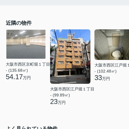
近隣の物件
大阪市西区京町堀１丁目
大阪市西区江戸堀
- (135.68㎡)
- (102.48㎡)
54.17
33
万円
万円
大阪市西区江戸堀１丁目
- (99.89㎡)
23
万円
よく見られている物件