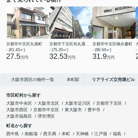
京都市中京区丸屋町
京都市下京区烏丸通五条上る五条烏丸町
京都市中京区橋弁慶町
- (81.43㎡)
- (75.20㎡)
- (96.50㎡)
-
27.5
32.53
31.9
万円
万円
万円
大阪市西区の物件一覧
本町駅
リアライズ立売堀ビル
市区町村から探す
大阪市中央区
大阪市北区
大阪市淀川区
京都市下京区
大阪市西区
京都市中京区
東大阪市
豊中市
大阪市福島区
堺市堺区
町名から探す
西中島
南船場
西天満
本町
天神橋
江戸堀
福島