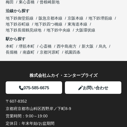
梅田
東心斎橋
曾根崎新地
沿線から探す
地下鉄御堂筋線
阪急京都本線
京阪本線
地下鉄堺筋線
地下鉄谷町線
地下鉄四つ橋線
東海道本線
地下鉄長堀鶴見緑地
地下鉄中央線
大阪環状線
駅から探す
本町
堺筋本町
心斎橋
西中島南方
新大阪
烏丸
長堀橋
南森町
京都河原町
祇園四条
株式会社ムカイ・エンタープライズ
075-585-6675
お問い合わせ
〒607-8352
京都府京都市山科区西野岸ノ下町8-9
営業時間：
9:00～19:00
定休日：
年末年始/お盆期間