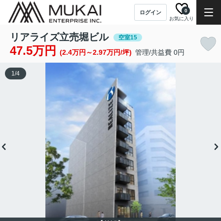
0
ログイン
お気に入り
リアライズ立売堀ビル
空室15
47.5万円
(2.4万円～2.97万円/坪)
管理/共益費 0円
1
/
4