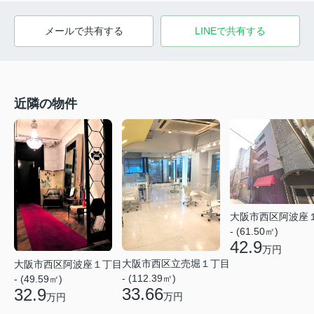
メールで共有する
LINEで共有する
近隣の物件
大阪市西区阿波座
- (61.50㎡)
42.9
万円
大阪市西区立売堀１丁目
大阪市西区阿波座１丁目
- (112.39㎡)
- (49.59㎡)
33.66
32.9
万円
万円