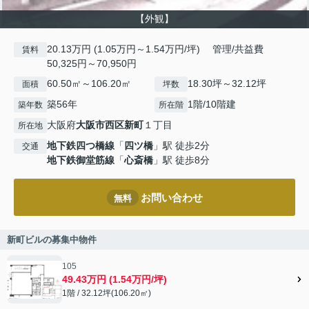
【外観】
20.13万円 (1.05万円～1.54万円/坪) 管理/共益費
賃料
50,325円～70,950円
60.50㎡～106.20㎡
18.30坪～32.12坪
面積
坪数
築56年
1階/10階建
築年数
所在階
大阪府
大阪市西区
新町
１丁目
所在地
地下鉄四つ橋線
「
四ツ橋
」駅 徒歩2分
交通
地下鉄御堂筋線
「
心斎橋
」駅 徒歩8分
お問い合わせ
無料
新町ビルの募集中物件
105
49.43万円 (1.54万円/坪)
1階 / 32.12坪(106.20㎡)