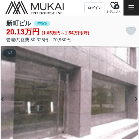
0
ログイン
お気に入り
新町ビル
空室5
20.13万円
(1.05万円～1.54万円/坪)
管理/共益費 50,325円～70,950円
1
/
2