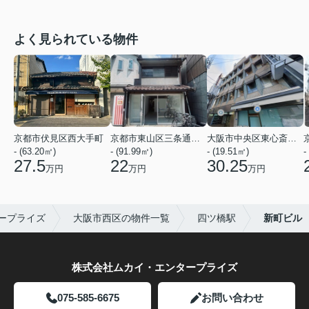
よく見られている物件
京都市伏見区西大手町
京都市東山区三条通北裏白川筋西入２丁目東姉小路町
大阪市中央区東心斎橋２丁目
- (63.20㎡)
- (91.99㎡)
- (19.51㎡)
-
27.5
22
30.25
万円
万円
万円
ープライズ
大阪市西区の物件一覧
四ツ橋駅
新町ビル
株式会社ムカイ・エンタープライズ
075-585-6675
お問い合わせ