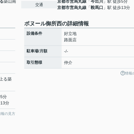
る
築山南
京都市営烏丸線
「
今出川
」駅 徒歩5分
交通
京都市営烏丸線
「
鞍馬口
」駅 徒歩13分
ボヌール御所西の詳細情報
設備条件
好立地
路面店
駐車場/月額
-/-
取引態様
仲介
情報
上る
築
5分
13分
情報の見方