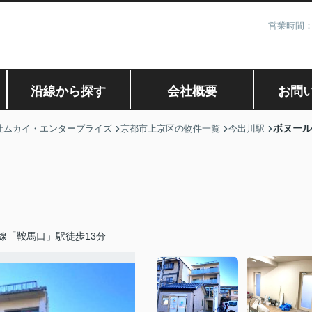
営業時間：
沿線から探す
会社概要
お問
ボヌール
社ムカイ・エンタープライズ
京都市上京区の物件一覧
今出川駅
線「鞍馬口」駅徒歩13分