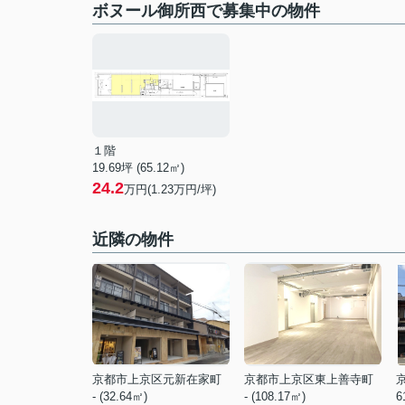
ボヌール御所西で募集中の物件
１階
19.69坪 (65.12㎡)
24.2
万円(1.23万円/坪)
近隣の物件
京都市上京区元新在家町
京都市上京区東上善寺町
- (32.64㎡)
- (108.17㎡)
6