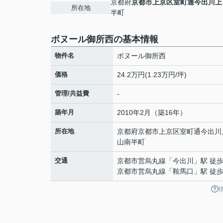
京都府
京都市上京区
室町通今出川上
所在地
半町
ボヌール御所西の基本情報
物件名
ボヌール御所西
価格
24.2万円(1.23万円/坪)
管理/共益費
-
築年月
2010年2月（築16年）
所在地
京都府
京都市上京区
室町通今出川
山南半町
交通
京都市営烏丸線
「
今出川
」駅 徒歩
京都市営烏丸線
「
鞍馬口
」駅 徒歩