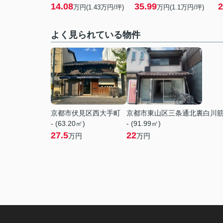
14.08
35.99
2
万円(
1.43
万円/坪)
万円(
1.1
万円/坪)
よく見られている物件
京都市伏見区西大手町
京都市東山区三条通北裏白川
- (63.20㎡)
- (91.99㎡)
27.5
22
万円
万円