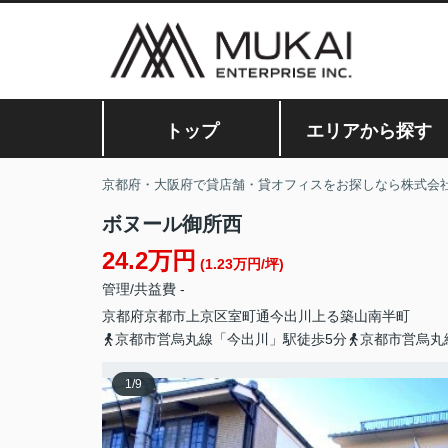
トップ
エリアから探す
京都府・大阪府で貸店舗・貸オフィスをお探しなら株式会
ボヌール御所西
24.2万円
(1.23万円/坪)
管理/共益費 -
京都府
京都市上京区
室町通今出川上る
築山南半町
京都市営烏丸線「今出川」駅徒歩5分
京都市営烏丸
1
/
9