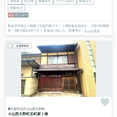
電気有
好立地
事務所可
スクール向け
飲食店可
物販向け
礼0
即入居可
飲食店可能な４階建て店舗戸建です！ １階飲食店居抜き、２階1DK事務
所、3階４階2LDKです☆ 飲食店の他にも、医療系や...
もっと見る
店舗事務所
京都市北区小山西大野町
小山西大野町京町家
１棟