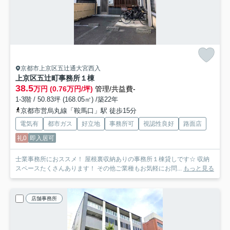
京都市上京区五辻通大宮西入
上京区五辻町事務所
１棟
38.5
万円 (0.76万円/坪)
管理/共益費-
1-3階 / 50.83坪 (168.05㎡) /築22年
京都市営烏丸線「鞍馬口」駅 徒歩15分
電気有
都市ガス
好立地
事務所可
視認性良好
路面店
礼0
即入居可
士業事務所におススメ！ 屋根裏収納ありの事務所１棟貸しです☆ 収納
スペースたくさんあります！ その他ご業種もお気軽にお問...
もっと見る
店舗事務所