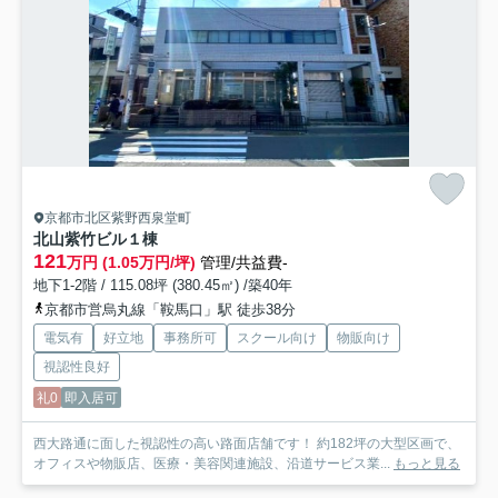
京都市北区紫野西泉堂町
北山紫竹ビル
１棟
121
万円 (1.05万円/坪)
管理/共益費-
地下1-2階 / 115.08坪 (380.45㎡) /築40年
京都市営烏丸線「鞍馬口」駅 徒歩38分
電気有
好立地
事務所可
スクール向け
物販向け
視認性良好
礼0
即入居可
西大路通に面した視認性の高い路面店舗です！ 約182坪の大型区画で、
オフィスや物販店、医療・美容関連施設、沿道サービス業...
もっと見る