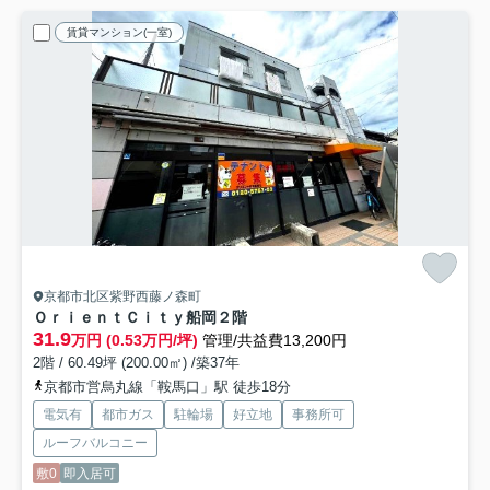
賃貸マンション(一室)
京都市北区紫野西藤ノ森町
ＯｒｉｅｎｔＣｉｔｙ船岡
２階
31.9
万円 (0.53万円/坪)
管理/共益費13,200円
2階 / 60.49坪 (200.00㎡) /築37年
京都市営烏丸線「鞍馬口」駅 徒歩18分
電気有
都市ガス
駐輪場
好立地
事務所可
ルーフバルコニー
敷0
即入居可