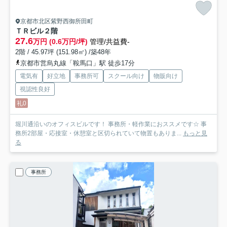
京都市北区紫野西御所田町
ＴＲビル
２階
27.6
万円 (0.6万円/坪)
管理/共益費-
2階 / 45.97坪 (151.98㎡) /築48年
京都市営烏丸線「鞍馬口」駅 徒歩17分
電気有
好立地
事務所可
スクール向け
物販向け
視認性良好
礼0
堀川通沿いのオフィスビルです！ 事務所・軽作業におススメです☆ 事
務所2部屋・応接室・休憩室と区切られていて物置もありま...
もっと見
る
事務所