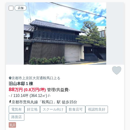
店舗
京都市上京区大宮通鞍馬口上る
旧山本邸
１棟
88
万円 (0.8万円/坪)
管理/共益費-
- / 110.14坪 (364.12㎡) /-
京都市営烏丸線「鞍馬口」駅 徒歩15分
電気有
好立地
スクール向け
飲食店可
視認性良好
路面店
礼0