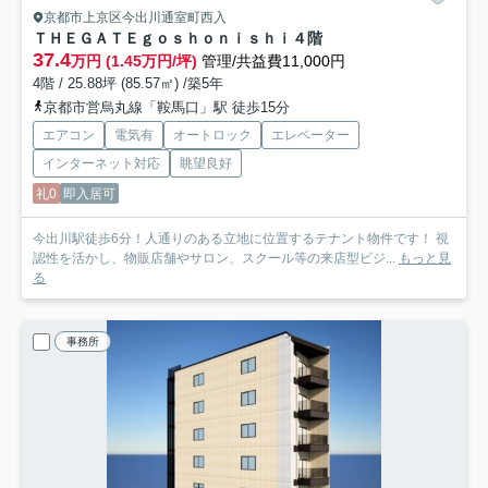
京都市上京区今出川通室町西入
ＴＨＥＧＡＴＥｇｏｓｈｏｎｉｓｈｉ
４階
37.4
万円 (1.45万円/坪)
管理/共益費11,000円
4階 / 25.88坪 (85.57㎡) /築5年
京都市営烏丸線「鞍馬口」駅 徒歩15分
エアコン
電気有
オートロック
エレベーター
インターネット対応
眺望良好
礼0
即入居可
今出川駅徒歩6分！人通りのある立地に位置するテナント物件です！ 視
認性を活かし、物販店舗やサロン、スクール等の来店型ビジ...
もっと見
る
事務所