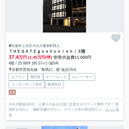
京都市上京区今出川通室町西入
ＴＨＥＧＡＴＥｇｏｓｈｏｎｉｓｈｉ
３階
37.4
万円 (1.45万円/坪)
管理/共益費11,000円
4階 / 25.88坪 (85.57㎡) /築5年
京都市営烏丸線「鞍馬口」駅 徒歩15分
エアコン
電気有
オートロック
エレベーター
インターネット対応
眺望良好
礼0
今出川駅徒歩6分！人通りのある立地に位置するテナント物件です！ 視
認性を活かし、物販店舗やサロン、スクール等の来店型ビジ...
もっと見
る