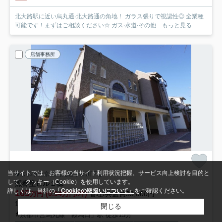
北⼤路駅に近い烏丸通‧北⼤路通の⾓地！ ガラス張りで視認性◎ 全業種
可能です！まずはご相談ください☆ ガス‧⽔道‧その他...
もっと見る
店舗事務所
当サイトでは、お客様の当サイト利用状況把握、サービス向上検討を目的と
京都市上京区烏丸通今出川下る
して、クッキー（Cookie）を使用しています。
煕春堂ビル
１棟
詳しくは、当社の
「Cookieの取扱いについて」
をご確認ください。
165
万円 (0.94万円/坪)
管理/共益費33,000円
1-3階 / 175.13坪 (578.97㎡) /築35年
閉じる
京都市営烏丸線「鞍馬口」駅 徒歩15分