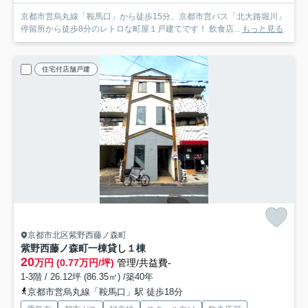
京都市営烏丸線「鞍馬口」から徒歩15分、京都市営バス「北大路堀川」
停留所から徒歩8分のレトロな町屋１戸建てです！ 飲食店...
もっと見る
住宅付店舗戸建
京都市北区紫野西藤ノ森町
紫野西藤ノ森町一棟貸し
１棟
20
万円 (0.77万円/坪)
管理/共益費-
1-3階 / 26.12坪 (86.35㎡) /築40年
京都市営烏丸線「鞍馬口」駅 徒歩18分