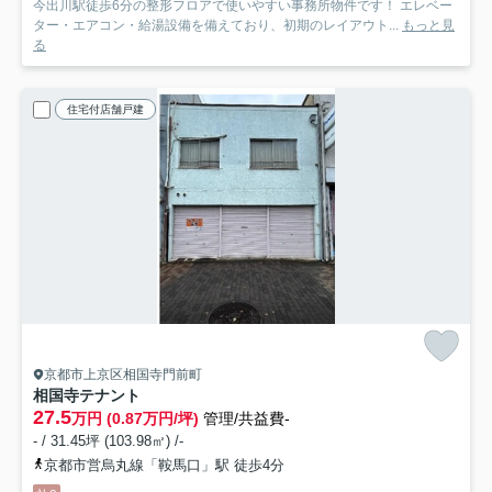
今出川駅徒歩6分の整形フロアで使いやすい事務所物件です！ エレベー
ター・エアコン・給湯設備を備えており、初期のレイアウト...
もっと見
る
住宅付店舗戸建
京都市上京区相国寺門前町
相国寺テナント
27.5
万円 (0.87万円/坪)
管理/共益費-
- / 31.45坪 (103.98㎡) /-
京都市営烏丸線「鞍馬口」駅 徒歩4分