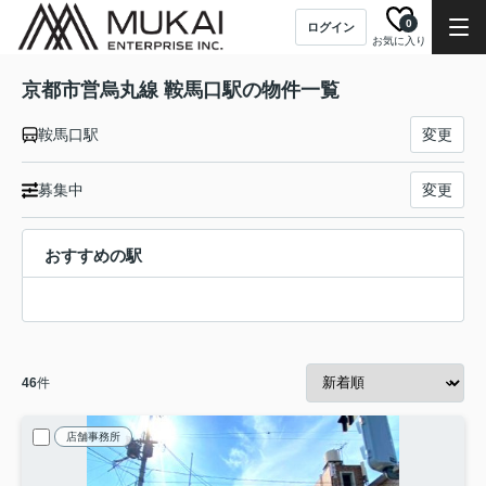
0
ログイン
お気に入り
京都市営烏丸線 鞍馬口駅の物件一覧
鞍馬口駅
変更
募集中
変更
おすすめの駅
46
件
店舗事務所