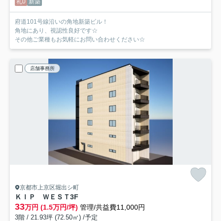
礼0
新築
府道101号線沿いの角地新築ビル！
角地にあり、視認性良好です☆
その他ご業種もお気軽にお問い合わせください☆
店舗事務所
京都市上京区堀出シ町
ＫＩＰ ＷＥＳＴ
3F
33
万円 (1.5万円/坪)
管理/共益費11,000円
3階 / 21.93坪 (72.50㎡) /予定