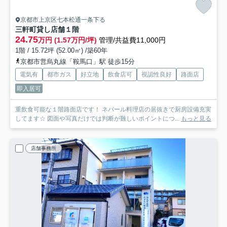
京都市上京区七本松通一条下る
三軒町貸し店舗
１階
24.75
万円 (1.57万円/坪)
管理/共益費11,000円
1階 / 15.72坪 (52.00㎡) /築60年
京都市営烏丸線「鞍馬口」駅 徒歩15分
電気有
都市ガス
好立地
飲食店可
視認性良好
路面店
即入居可
重飲食可能な１階路面店です！ ネパール料理店の居抜きで厨房設備充実
してます☆ 図面や写真だけでは判断が難しいポイントにつ...
もっと見る
店舗事務所