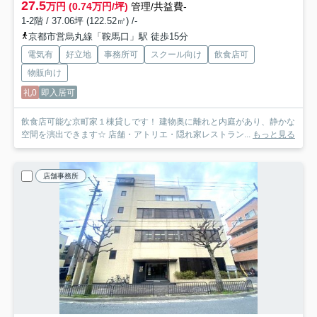
27.5
万円 (0.74万円/坪)
管理/共益費-
1-2階 / 37.06坪 (122.52㎡) /-
京都市営烏丸線「鞍馬口」駅 徒歩15分
電気有
好立地
事務所可
スクール向け
飲食店可
物販向け
礼0
即入居可
飲食店可能な京町家１棟貸しです！ 建物奥に離れと内庭があり、静かな
空間を演出できます☆ 店舗・アトリエ・隠れ家レストラン...
もっと見る
店舗事務所