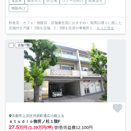
電気有
都市ガス
好立地
スクール向け
飲食店可
物販向け
飲食店・カフェ・物販店・店舗兼住居におすすめ！ 鞍馬口通りに面した
店舗付き戸建！ 1階を店舗、2・3階を住居や事務所と...
もっと見る
店舗一部
京都市上京区河原町通広小路上る
ｓｔｕｄｉｏ御所ノ杜
１階F
27.5
万円 (1.39万円/坪)
管理/共益費12,100円