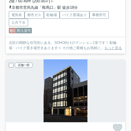
2階 / 60.49坪 (200.00㎡) /-
京都市営烏丸線「鞍馬口」駅 徒歩18分
電気有
都市ガス
駐輪場
バイク置場あり
事務所可
公共下水
敷0
即入居可
北区の閑静な住宅街にある、SOHO向けのマンション1室です！ 駐輪
場・バイク置き場空きあります☆ その他ご業種もお気軽に...
もっと見る
店舗一部