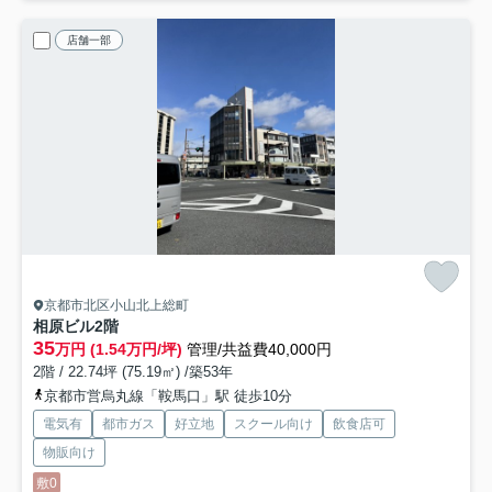
店舗一部
京都市北区小山北上総町
相原ビル
2階
35
万円 (1.54万円/坪)
管理/共益費40,000円
2階 / 22.74坪 (75.19㎡) /築53年
京都市営烏丸線「鞍馬口」駅 徒歩10分
電気有
都市ガス
好立地
スクール向け
飲食店可
物販向け
敷0