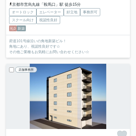
京都市営烏丸線「鞍馬口」駅 徒歩15分
オートロック
エレベーター
好立地
事務所可
スクール向け
視認性良好
礼0
新築
府道101号線沿いの角地新築ビル！
角地にあり、視認性良好です☆
その他ご業種もお気軽にお問い合わせください☆
店舗事務所