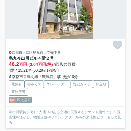
京都市上京区烏丸通上立売下る
烏丸今出川ビル
４階２号
46.2
万円 (3.04万円/坪)
管理/共益費-
4階 / 15.21坪 (50.29㎡) /築5年
京都市営烏丸線「鞍馬口」駅 徒歩10分
電気有
都市ガス
エレベーター
防犯カメラ
好立地
事務所可
敷0
即入居可
今出川駅徒歩3分！人通りのある立地に位置するテナント物件です！ 視
認性を活かし、物販店舗やサロン、スクール等の来店型ビジ...
もっと見
る