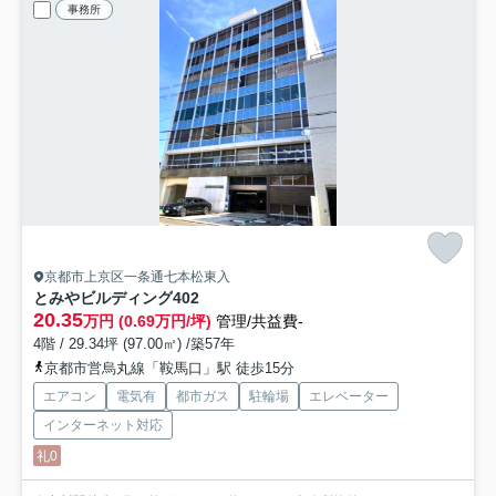
事務所
京都市上京区一条通七本松東入
とみやビルディング
402
20.35
万円 (0.69万円/坪)
管理/共益費-
4階 / 29.34坪 (97.00㎡) /築57年
京都市営烏丸線「鞍馬口」駅 徒歩15分
エアコン
電気有
都市ガス
駐輪場
エレベーター
インターネット対応
礼0