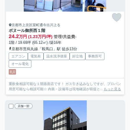
京都市上京区室町通今出川上る
ボヌール御所西
１階
24.2
万円 (1.23万円/坪)
管理/共益費-
1階 / 19.69坪 (65.12㎡) /築16年
京都市営烏丸線「鞍馬口」駅 徒歩13分
エアコン
電気有
温水洗浄便座
好立地
事務所可
オール電化
礼0
重飲食相談可能な１階路面店です！ ガス引き込みなしですが、プロパン
用意可能なら相談可能☆ 内装・設備等は現地確認が前提と...
もっと見る
店舗一部