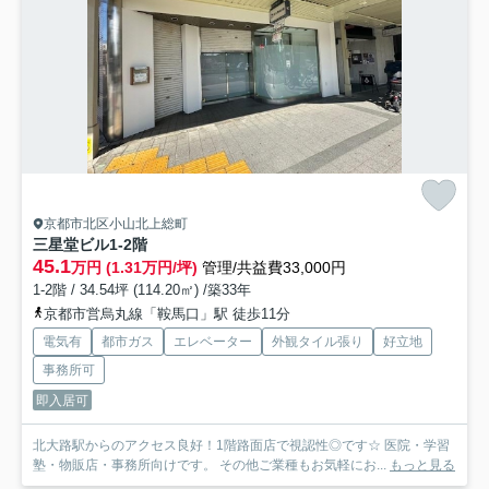
京都市北区小山北上総町
三星堂ビル
1-2階
45.1
万円 (1.31万円/坪)
管理/共益費33,000円
1-2階 / 34.54坪 (114.20㎡) /築33年
京都市営烏丸線「鞍馬口」駅 徒歩11分
電気有
都市ガス
エレベーター
外観タイル張り
好立地
事務所可
即入居可
北大路駅からのアクセス良好！1階路面店で視認性◎です☆ 医院・学習
塾・物販店・事務所向けです。 その他ご業種もお気軽にお...
もっと見る