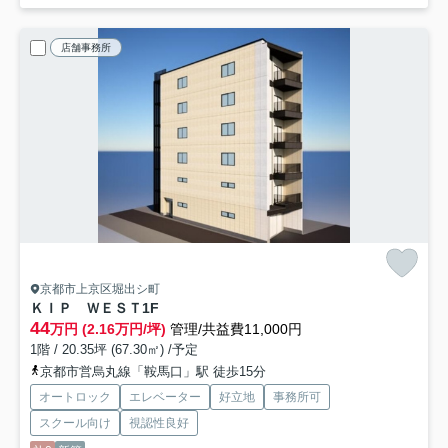
店舗事務所
京都市上京区堀出シ町
ＫＩＰ ＷＥＳＴ
1F
44
万円 (2.16万円/坪)
管理/共益費11,000円
1階 / 20.35坪 (67.30㎡) /予定
京都市営烏丸線「鞍馬口」駅 徒歩15分
オートロック
エレベーター
好立地
事務所可
スクール向け
視認性良好