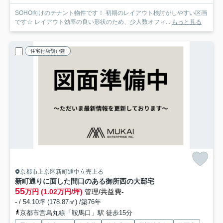
SOHO向けのテナント物件です！ 初期のレイアウト検討がしやすい区画
です☆ レイアウト効率の良い形状のため、少人数オフィ...
もっと見る
住宅付店舗戸建
京都市上京区新町通中立売上る
新町通りに面した間口のある御所西の大邸宅
55
万円 (1.02万円/坪)
管理/共益費-
- / 54.10坪 (178.87㎡) /築76年
京都市営烏丸線「鞍馬口」駅 徒歩15分