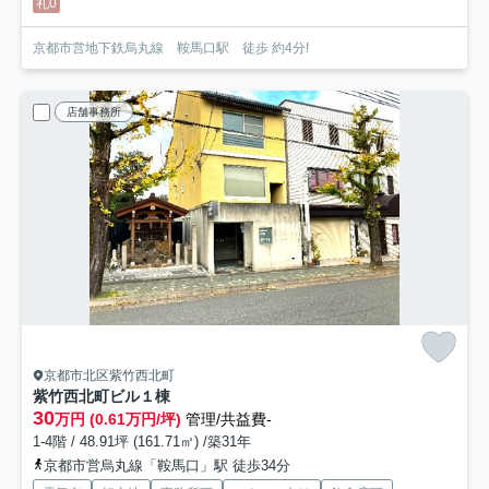
礼0
京都市営地下鉄烏丸線 鞍馬口駅 徒歩 約4分!
店舗事務所
京都市北区紫竹西北町
紫竹西北町ビル
１棟
30
万円 (0.61万円/坪)
管理/共益費-
1-4階 / 48.91坪 (161.71㎡) /築31年
京都市営烏丸線「鞍馬口」駅 徒歩34分