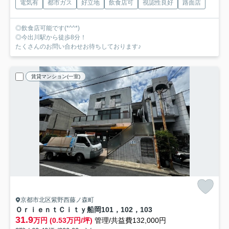
電気有
都市ガス
好立地
飲食店可
視認性良好
路面店
◎飲食店可能です(*^^*)
◎今出川駅から徒歩8分！
たくさんのお問い合わせお待ちしております♪
賃貸マンション(一室)
京都市北区紫野西藤ノ森町
ＯｒｉｅｎｔＣｉｔｙ船岡
101，102，103
31.9
万円 (0.53万円/坪)
管理/共益費132,000円