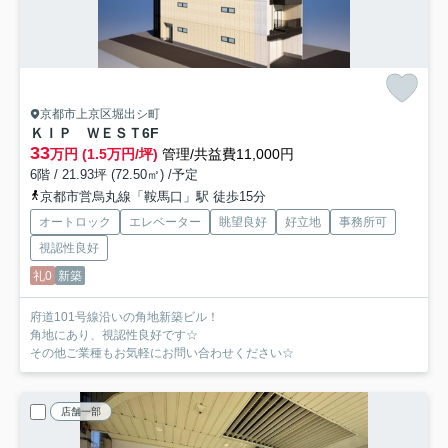
京都市上京区堀出シ町
ＫＩＰ ＷＥＳＴ
6F
33
万円 (1.5万円/坪)
管理/共益費11,000円
6階 / 21.93坪 (72.50㎡) /予定
京都市営烏丸線「鞍馬口」駅 徒歩15分
オートロック
エレベーター
眺望良好
好立地
事務所可
視認性良好
礼0
新築
府道101号線沿いの角地新築ビル！
角地にあり、視認性良好です☆
その他ご業種もお気軽にお問い合わせください☆
店舗一部