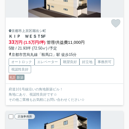
京都市上京区堀出シ町
ＫＩＰ ＷＥＳＴ
5F
33
万円 (1.5万円/坪)
管理/共益費11,000円
5階 / 21.93坪 (72.50㎡) /予定
京都市営烏丸線「鞍馬口」駅 徒歩15分
オートロック
エレベーター
眺望良好
好立地
事務所可
視認性良好
礼0
新築
府道101号線沿いの角地新築ビル！
角地にあり、視認性良好です☆
その他ご業種もお気軽にお問い合わせください☆
店舗事務所