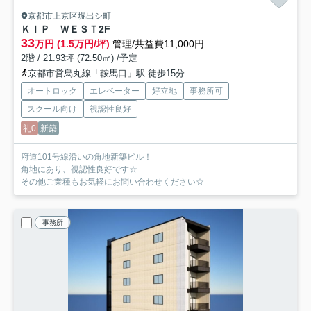
京都市上京区堀出シ町
ＫＩＰ ＷＥＳＴ
2F
33
万円 (1.5万円/坪)
管理/共益費11,000円
2階 / 21.93坪 (72.50㎡) /予定
京都市営烏丸線「鞍馬口」駅 徒歩15分
オートロック
エレベーター
好立地
事務所可
スクール向け
視認性良好
礼0
新築
府道101号線沿いの角地新築ビル！
角地にあり、視認性良好です☆
その他ご業種もお気軽にお問い合わせください☆
事務所