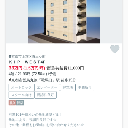
京都市上京区堀出シ町
ＫＩＰ ＷＥＳＴ
4F
33
万円 (1.5万円/坪)
管理/共益費11,000円
4階 / 21.93坪 (72.50㎡) /予定
京都市営烏丸線「鞍馬口」駅 徒歩15分
オートロック
エレベーター
好立地
事務所可
スクール向け
視認性良好
礼0
新築
府道101号線沿いの角地新築ビル！
角地にあり、視認性良好です☆
その他ご業種もお気軽にお問い合わせください☆