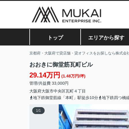
トップ
エリアから探す
京都府・大阪府で貸店舗・貸オフィスをお探しなら株式会
おおきに御堂筋瓦町ビル
29.14万円
(1.48万円/坪)
管理/共益費 33,000円
大阪府
大阪市中央区
瓦町
４丁目
地下鉄御堂筋線「本町」駅徒歩10分
地下鉄四つ橋線
1
/
1