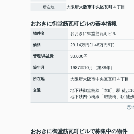
大阪府
大阪市中央区
瓦町
４丁目
所在地
おおきに御堂筋瓦町ビルの基本情報
物件名
おおきに御堂筋瓦町ビル
価格
29.14万円(1.48万円/坪)
管理/共益費
33,000円
築年月
1987年10月（築38年）
所在地
大阪府
大阪市中央区
瓦町
４丁目
交通
地下鉄御堂筋線
「
本町
」駅 徒歩1
地下鉄四つ橋線
「
肥後橋
」駅 徒歩
おおきに御堂筋瓦町ビルで募集中の物件