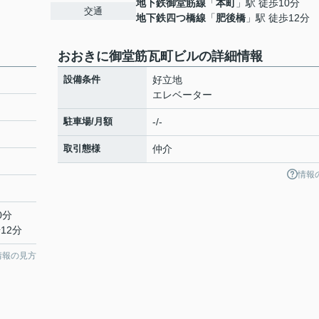
地下鉄御堂筋線
「
本町
」駅 徒歩10分
交通
地下鉄四つ橋線
「
肥後橋
」駅 徒歩12分
おおきに御堂筋瓦町ビルの詳細情報
設備条件
好立地
エレベーター
駐車場/月額
-/-
取引態様
仲介
情報
0分
12分
情報の見方