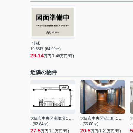
７階B
19.65坪 (64.99㎡)
29.14
万円(1.48万円/坪)
近隣の物件
大阪市中央区南船場１丁目
大阪市中央区安土町１丁目
- (82.64㎡)
- (56.00㎡)
-
27.5
20.5
5
万円(
1.1
万円/坪)
万円(
1.21
万円/坪)