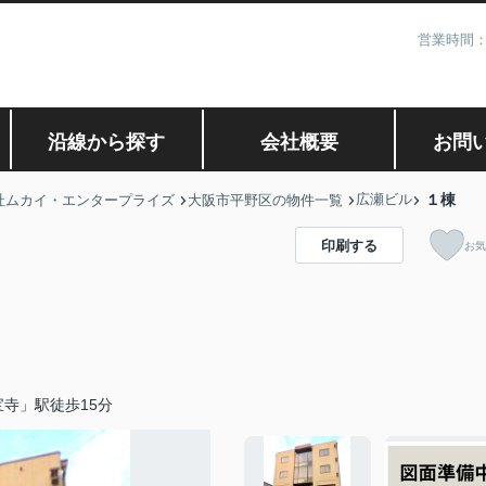
営業時間：
沿線から探す
会社概要
お問
広瀬ビル
１棟
社ムカイ・エンタープライズ
大阪市平野区の物件一覧
印刷する
お気
寺」駅徒歩15分