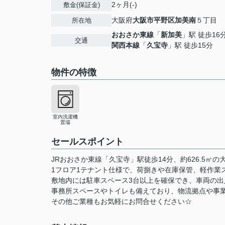
2ヶ月(-)
敷金(保証金)
大阪府
大阪市平野区
加美南
５丁目
所在地
おおさか東線
「
新加美
」駅 徒歩16
交通
関西本線
「
久宝寺
」駅 徒歩15分
物件の特徴
室内洗濯機
置場
セールスポイント
JRおおさか東線「久宝寺」駅徒歩14分、約626.5㎡
1フロア1テナント仕様で、荷捌きや在庫保管、軽作業
敷地内には駐車スペース3台以上を確保でき、車両の
事務所スペースやトイレも備えており、物流拠点や事
その他ご業種もお気軽にお問合せください☆