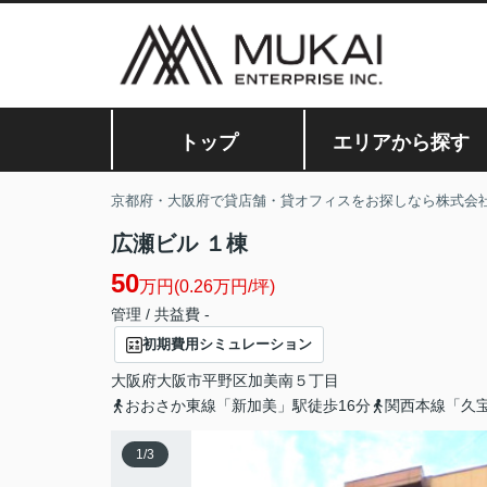
トップ
エリアから探す
京都府・大阪府で貸店舗・貸オフィスをお探しなら株式会
広瀬ビル １棟
50
万円(0.26万円/坪)
管理 / 共益費 -
初期費用シミュレーション
大阪府
大阪市平野区
加美南
５丁目
おおさか東線「新加美」駅徒歩16分
関西本線「久宝
1
/
3