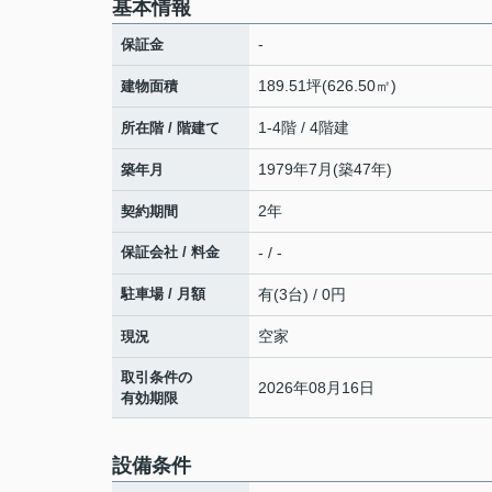
基本情報
-
保証金
189.51坪(626.50㎡)
建物面積
1-4階 / 4階建
所在階 / 階建て
1979年7月(築47年)
築年月
2年
契約期間
保証会社 / 料金
- / -
駐車場 / 月額
有(3台) / 0円
空家
現況
取引条件の
2026年08月16日
有効期限
設備条件