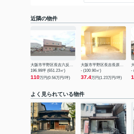
近隣の物件
大阪市平野区長吉六反１丁目
大阪市平野区長吉長原１丁目
196.99坪 (651.23㎡)
- (100.90㎡)
-
110
37.4
1
万円(
0.56
万円/坪)
万円(
1.23
万円/坪)
よく見られている物件