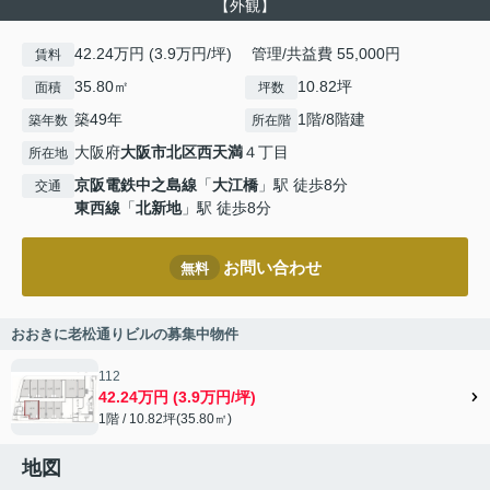
【外観】
42.24万円 (3.9万円/坪) 管理/共益費 55,000円
賃料
35.80㎡
10.82坪
面積
坪数
築49年
1階/8階建
築年数
所在階
大阪府
大阪市北区
西天満
４丁目
所在地
京阪電鉄中之島線
「
大江橋
」駅 徒歩8分
交通
東西線
「
北新地
」駅 徒歩8分
お問い合わせ
無料
おおきに老松通りビルの募集中物件
112
42.24万円 (3.9万円/坪)
1階 / 10.82坪(35.80㎡)
地図