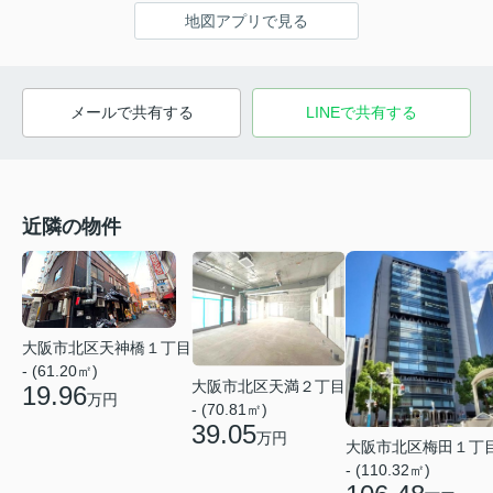
地図アプリで見る
メールで共有する
LINEで共有する
近隣の物件
大阪市北区天神橋１丁目
- (61.20㎡)
大阪市北区天満２丁目
19.96
万円
- (70.81㎡)
39.05
万円
大阪市北区梅田１丁
- (110.32㎡)