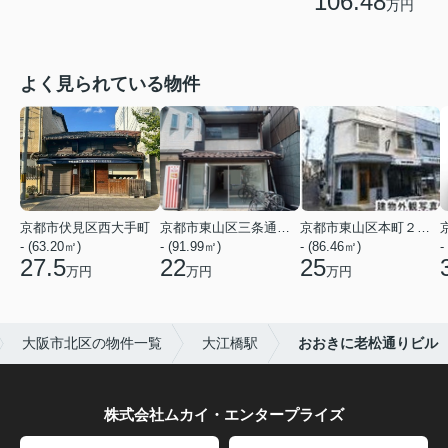
106.48
万円
よく見られている物件
京都市伏見区西大手町
京都市東山区三条通北裏白川筋西入２丁目東姉小路町
京都市東山区本町２２丁目
- (63.20㎡)
- (91.99㎡)
- (86.46㎡)
-
27.5
22
25
万円
万円
万円
大阪市北区の物件一覧
大江橋駅
おおきに老松通りビル
株式会社ムカイ・エンタープライズ