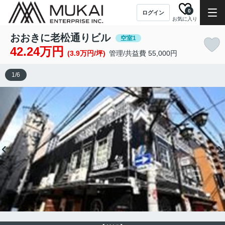
0
ログイン
お気に入り
おおきに老松通りビル
空室1
42.24万円
(3.9万円/坪)
管理/共益費 55,000円
1
/
6