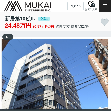
0
ログイン
お気に入り
新居第10ビル
空室1
24.48万円
(0.87万円/坪)
管理/共益費 87,327円
1
/
1