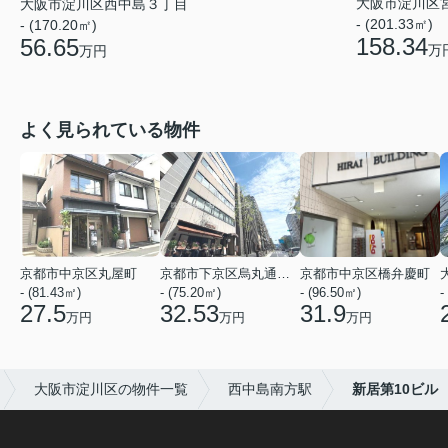
大阪市淀川区
大阪市淀川区西中島３丁目
- (201.33㎡)
- (170.20㎡)
158.34
56.65
万
万円
よく見られている物件
京都市中京区丸屋町
京都市下京区烏丸通五条上る五条烏丸町
京都市中京区橋弁慶町
- (81.43㎡)
- (75.20㎡)
- (96.50㎡)
-
27.5
32.53
31.9
万円
万円
万円
大阪市淀川区の物件一覧
西中島南方駅
新居第10ビル