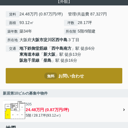
【外観】
24.48万円 (0.87万円/坪) 管理/共益費 87,327円
賃料
93.12㎡
28.17坪
面積
坪数
築34年
5階/9階建
築年数
所在階
大阪府
大阪市淀川区
西中島
３丁目
所在地
地下鉄御堂筋線
「
西中島南方
」駅 徒歩6分
交通
東海道本線
「
新大阪
」駅 徒歩13分
阪急千里線
「
柴島
」駅 徒歩16分
お問い合わせ
無料
新居第10ビルの募集中物件
505
24.48万円 (0.87万円/坪)
5階 / 28.17坪(93.12㎡)