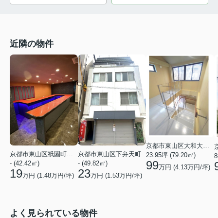
近隣の物件
京都市東山区大和大路通四条下る３丁目博多町
京都市東山区祇園町北側
京都市東山区下弁天町
23.95坪 (79.20㎡)
8
99
- (42.42㎡)
- (49.82㎡)
万円 (
4.13
万円/坪)
19
23
万円 (
1.48
万円/坪)
万円 (
1.53
万円/坪)
よく見られている物件