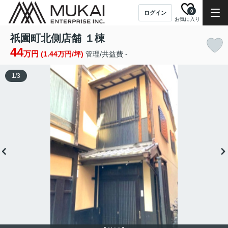
0
ログイン
お気に入り
祇園町北側店舗 １棟
44
万円
(1.44万円/坪)
管理/共益費 -
1
/
3