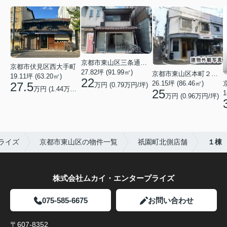
京都市東山区三条通北裏白川筋西入２丁目東姉小路町
京都市伏見区西大手町
27.82坪 (91.99㎡)
京都市東山区本町２２丁目
19.11坪 (63.20㎡)
22
26.15坪 (86.46㎡)
27.5
万円 (0.79万円/坪)
万円 (1.44万円/坪)
25
1
万円 (0.96万円/坪)
ライズ
京都市東山区の物件一覧
祇園町北側店舗
１棟
株式会社ムカイ・エンタープライズ
075-585-6675
お問い合わせ
〒607-8352