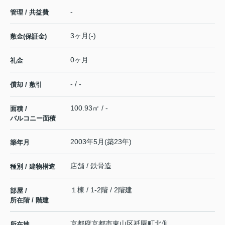
-
管理 / 共益費
3ヶ月(-)
敷金(保証金)
0ヶ月
礼金
- / -
償却 / 敷引
100.93㎡ / -
面積 /
バルコニー面積
2003年5月(築23年)
築年月
店舗 / 鉄骨造
種別 / 建物構造
１棟 / 1-2階 / 2階建
部屋 /
所在階 / 階建
京都府
京都市東山区
祇園町北側
所在地