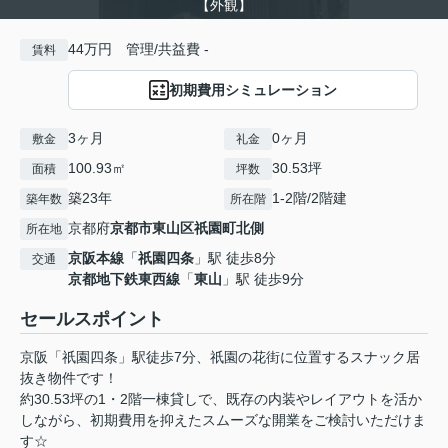
【外観】
44万円 管理/共益費 -
賃料
初期費用シミュレーション
3ヶ月
0ヶ月
敷金
礼金
100.93㎡
30.53坪
面積
坪数
築23年
1-2階/2階建
築年数
所在階
京都府
京都市東山区
祇園町北側
所在地
京阪本線
「
祇園四条
」駅 徒歩8分
交通
京都地下鉄東西線
「
東山
」駅 徒歩9分
セールスポイント
京阪「祇園四条」駅徒歩7分、祇園の花街に位置するスナック居
抜き物件です！
約30.53坪の1・2階一棟貸しで、既存の内装やレイアウトを活か
しながら、初期費用を抑えたスムーズな開業をご検討いただけま
す☆