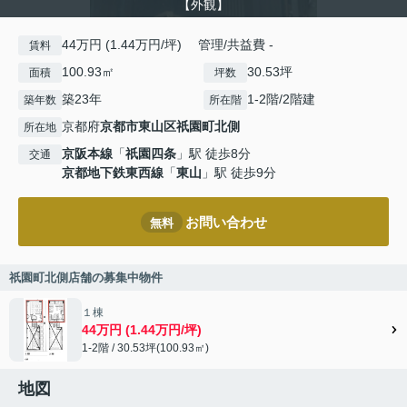
【外観】
44万円 (1.44万円/坪) 管理/共益費 -
賃料
100.93㎡
30.53坪
面積
坪数
築23年
1-2階/2階建
築年数
所在階
京都府
京都市東山区
祇園町北側
所在地
京阪本線
「
祇園四条
」駅 徒歩8分
交通
京都地下鉄東西線
「
東山
」駅 徒歩9分
お問い合わせ
無料
祇園町北側店舗の募集中物件
１棟
44万円 (1.44万円/坪)
1-2階 / 30.53坪(100.93㎡)
地図