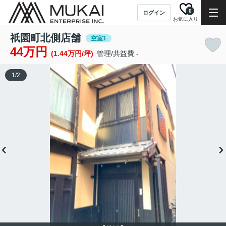
0
ログイン
お気に入り
祇園町北側店舗
空室1
44万円
(1.44万円/坪)
管理/共益費 -
1
/
2