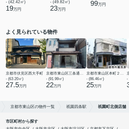
99
- (42.42㎡)
- (49.82㎡)
万円
19
23
万円
万円
よく見られている物件
京都市伏見区西大手町
京都市東山区三条通北裏白川筋西入２丁目東姉小路町
京都市東山区本町２２丁目
- (63.20㎡)
- (91.99㎡)
- (86.46㎡)
-
27.5
22
25
万円
万円
万円
京都市東山区の物件一覧
祇園四条駅
祇園町北側店舗
市区町村から探す
大阪市中央区
大阪市北区
大阪市淀川区
京都市下京区