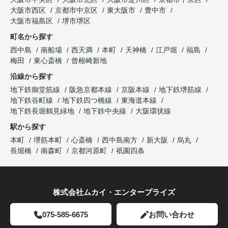
大阪市西区
京都市中京区
東大阪市
豊中市
大阪市福島区
堺市堺区
町名から探す
西中島
南船場
西天満
本町
天神橋
江戸堀
福島
梅田
東心斎橋
曾根崎新地
沿線から探す
地下鉄御堂筋線
阪急京都本線
京阪本線
地下鉄堺筋線
地下鉄谷町線
地下鉄四つ橋線
東海道本線
地下鉄長堀鶴見緑地
地下鉄中央線
大阪環状線
駅から探す
本町
堺筋本町
心斎橋
西中島南方
新大阪
烏丸
長堀橋
南森町
京都河原町
祇園四条
株式会社ムカイ・エンタープライズ
075-585-6675
お問い合わせ