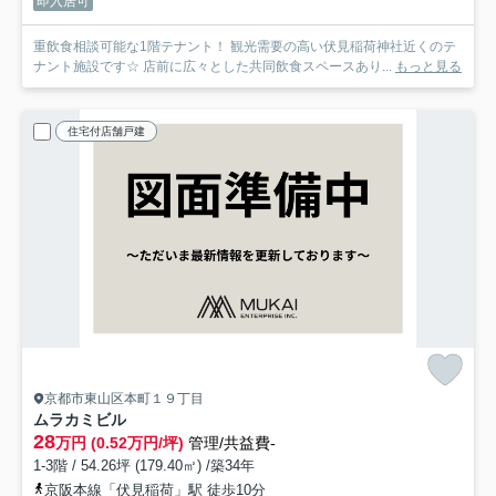
即入居可
重飲食相談可能な1階テナント！ 観光需要の高い伏見稲荷神社近くのテ
ナント施設です☆ 店前に広々とした共同飲食スペースあり...
もっと見る
住宅付店舗戸建
京都市東山区本町１９丁目
ムラカミビル
28
万円 (0.52万円/坪)
管理/共益費-
1-3階 / 54.26坪 (179.40㎡) /築34年
京阪本線「伏見稲荷」駅 徒歩10分