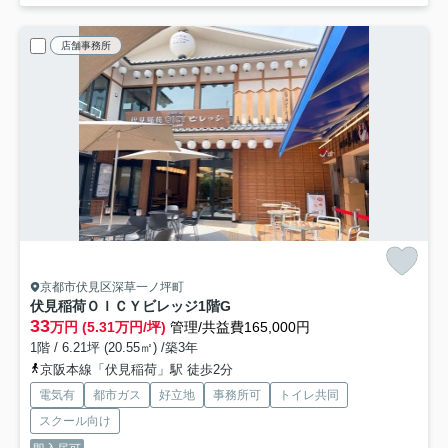
店舗事務所
京都市伏見区深草一ノ坪町
伏見稲荷ＯＩＣＹビレッジ
1階G
33
万円 (5.31万円/坪)
管理/共益費165,000円
1階 / 6.21坪 (20.55㎡) /築3年
京阪本線「伏見稲荷」駅 徒歩2分
電気有
都市ガス
好立地
事務所可
トイレ共同
スクール向け