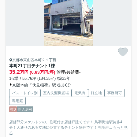
京都市東山区本町２１丁目
本町21丁目テナント
1棟
35.2
万円 (0.63万円/坪)
管理/共益費-
1-2階 / 55.76坪 (184.35㎡) /築33年
京阪本線「伏見稲荷」駅 徒歩6分
バス・トイレ別
室内洗濯機置場
電気有
好立地
事務所可
専用庭
敷0
即入居可
店舗部分スケルトンの、住宅付き店舗戸建てです！ 鳥羽街道駅徒歩4
分！人通りのある立地に位置するテナント物件です！ 視認性...
もっと見
る