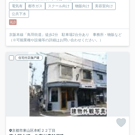
電気有
都市ガス
スクール向け
物販向け
美容室向け
公共下水
礼0
京阪本線「鳥羽街道」徒歩2分 駐車場2台分あり 事務所・物販など
（※可能業種や設備等の詳細はお問い合わせください。）
住宅付店舗戸建
京都市東山区本町２２丁目