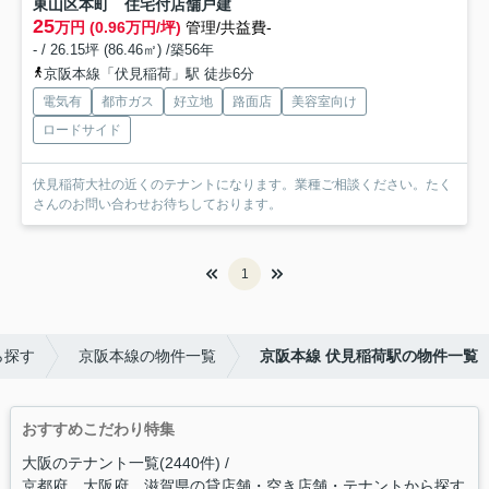
東山区本町 住宅付店舗戸建
25
万円 (0.96万円/坪)
管理/共益費-
- / 26.15坪 (86.46㎡) /築56年
京阪本線「伏見稲荷」駅 徒歩6分
電気有
都市ガス
好立地
路面店
美容室向け
ロードサイド
伏見稲荷大社の近くのテナントになります。業種ご相談ください。たく
さんのお問い合わせお待ちしております。
1
ら探す
京阪本線の物件一覧
京阪本線 伏見稲荷駅の物件一覧
おすすめこだわり特集
大阪のテナント一覧(2440件)
京都府、大阪府、滋賀県の貸店舗・空き店舗・テナントから探す