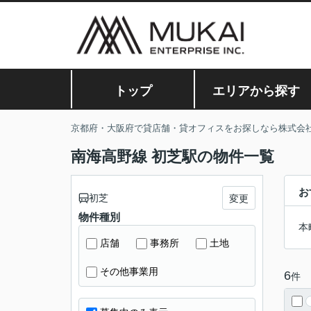
トップ
エリアから探す
京都府・大阪府で貸店舗・貸オフィスをお探しなら株式会
南海高野線 初芝駅の物件一覧
お
初芝
変更
物件種別
本
店舗
事務所
土地
その他事業用
6
件