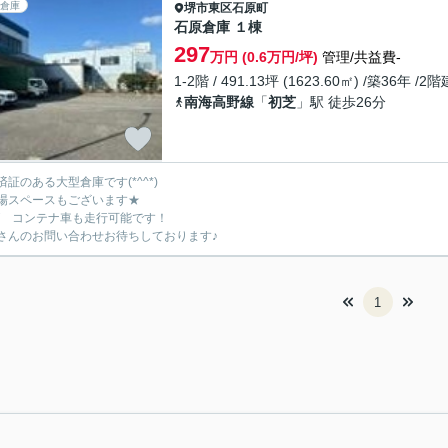
倉庫
堺市東区
石原町
石原倉庫 １棟
297
万円 (0.6万円/坪)
管理/共益費-
1-2階 / 491.13坪 (1623.60㎡) /築36年 /2階
南海高野線
「
初芝
」駅 徒歩26分
済証のある大型倉庫です(*^^*)
場スペースもございます★
FT コンテナ車も走行可能です！
さんのお問い合わせお待ちしております♪
1