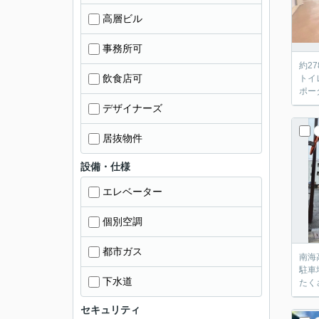
高層ビル
事務所可
約2
飲食店可
トイ
ポー
デザイナーズ
居抜物件
設備・仕様
エレベーター
個別空調
都市ガス
南海
駐車
下水道
たく
セキュリティ