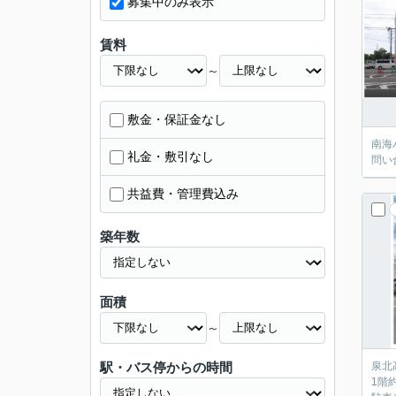
募集中のみ表示
賃料
～
敷金・保証金なし
南海
礼金・敷引なし
問い
共益費・管理費込み
築年数
面積
～
駅・バス停からの時間
泉北
1階