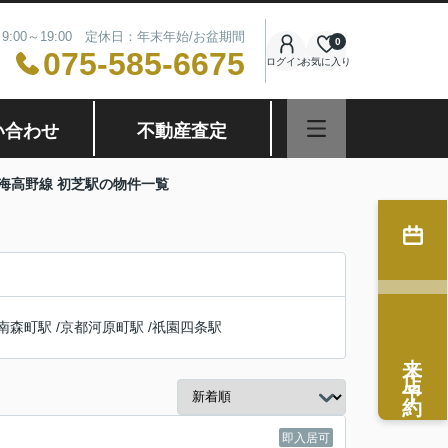
9:00～19:00 定休日：年末年始/お盆期間
0
075-585-6675
ログイン
お気に入り
い合わせ
不動産査定
海高野線 初芝駅の物件一覧
南森町駅
/
京都河原町駅
/
祇園四条駅
来店予約
即入居可