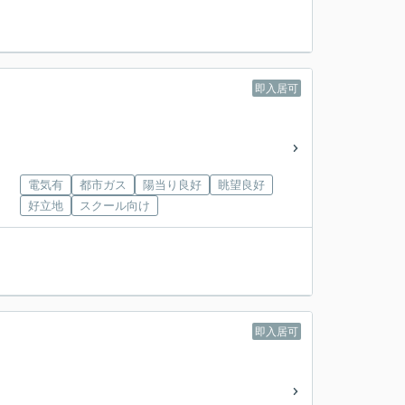
！
即入居可
電気有
都市ガス
陽当り良好
眺望良好
好立地
スクール向け
即入居可