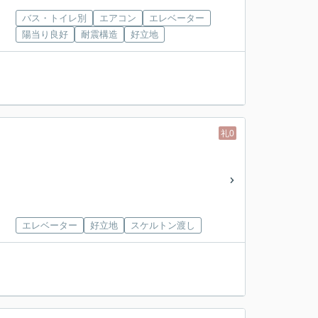
バス・トイレ別
エアコン
エレベーター
陽当り良好
耐震構造
好立地
！
礼0
エレベーター
好立地
スケルトン渡し