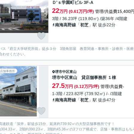
Ｄ’ｓ学園町ビル 3F-A
22
万円 (0.61万円/坪)
管理/共益費15,400
3階 / 36.23坪 (119.80㎡) /築36年 /4階建
南海高野線
「
初芝
」駅 徒歩22分
バス『府立大学研究所前』徒歩３分 3階角部屋 教育関連・事務所・診療所・医療
合わせください。
店舗事務所
堺市中区
東山
堺市中区東山 貸店舗事務所 １棟
27.5
万円 (0.12万円/坪)
管理/共益費-
1-3階 / 223.82坪 (739.92㎡) /- /3階建
南海高野線
「
初芝
」駅 徒歩47分
高速鉄道「深井」駅徒歩15分、延床約739.92㎡の大型店舗事務所です！
約304.33㎡、2階約390.23㎡、3階約45.36㎡の3フロア構成で、店舗・事務所