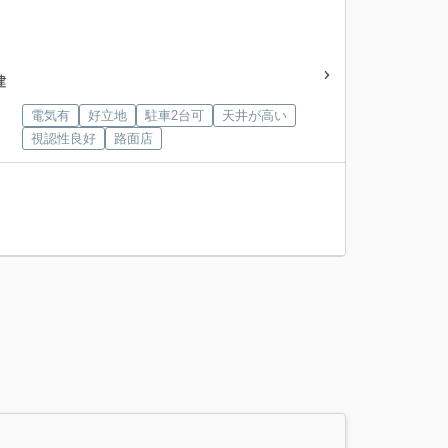
建
電気有
好立地
駐車2台可
天井が高い
視認性良好
路面店