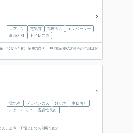
円
エアコン
電気有
都市ガス
エレベーター
事務所可
トイレ共同
系 飲食も可能 駐車場あり ■可能業種や設備等の詳細はお
電気有
プロパンガス
好立地
事務所可
スクール向け
視認性良好
はもちろん、倉庫・工場としても利用可能☆