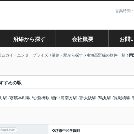
営業時間：
沿線から探す
会社概要
お問
南
社ムカイ・エンタープライズ
沿線・駅から探す
南海高野線の物件一覧
すすめの駅
町駅
/
堺筋本町駅
/
心斎橋駅
/
西中島南方駅
/
新大阪駅
/
烏丸駅
/
長堀橋駅
/
店舗事務所
堺市中区
学園町