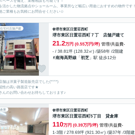
スペースを備え、業種相談も可能です！
を活かした物流拠点やショールーム、事業所など幅広い用途におすすめの物件です
他ご業種もお気軽にお問合せください☆
住宅付店舗戸建
堺市東区
日置荘西町
堺市東区日置荘西町７丁 店舗戸建て
21.2
万円 (0.55万円/坪)
管理/共益費-
- / 38.81坪 (128.32㎡) /築58年 /2階建
南海高野線
「
初芝
」駅 徒歩12分
店舗は洋菓子製造販売店でした(*^^*)
認性の高い路面店です★
さんのお問い合わせお待ちしております♪
倉庫
堺市東区
日置荘西町
堺市東区日置荘西町5丁目 貸倉庫
110
万円 (0.39万円/坪)
管理/共益費-
1-3階 / 278.69坪 (921.30㎡) /築37年 /3階建