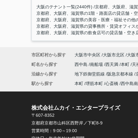
大阪のテナント一覧(2440件)
京都府、大阪府、滋賀
京都府、大阪府、滋賀県の1階・路面店の貸店舗・空き
京都府、大阪府、滋賀県の美容・医療・福祉その他の
京都府、大阪府、滋賀県の貸事務所・賃貸オフィスから
京都府、大阪府、滋賀県の飲食店可の貸店舗・空き店舗
市区町村から探す
大阪市中央区
大阪市北区
大阪
町名から探す
西中島
南船場
西天満
本町
天
沿線から探す
地下鉄御堂筋線
阪急京都本線
駅から探す
本町
堺筋本町
心斎橋
西中島南
株式会社ムカイ・エンタープライズ
〒607-8352
京都府京都市山科区西野岸ノ下町8-9
営業時間：
9:00～19:00