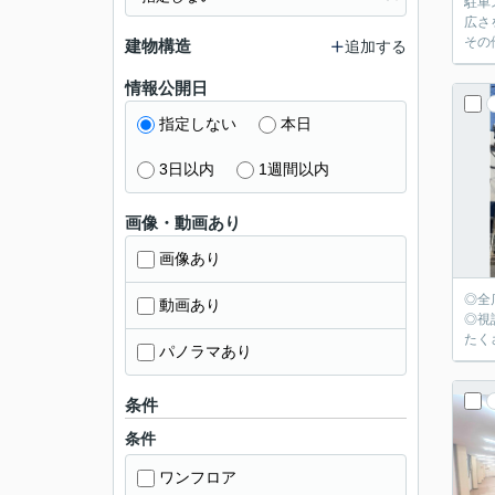
駐車
広さ
その
建物構造
追加する
情報公開日
指定しない
本日
3日以内
1週間以内
画像・動画あり
画像あり
◎全
動画あり
◎視
たく
パノラマあり
条件
条件
ワンフロア