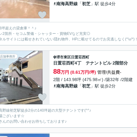
南海高野線
「
初芝
」駅 徒歩4分
78坪超えの貸倉庫＾＾♪
レ2箇所・セコム警備・シャッター・貨物EVなど充実◎
タルサイトには載せきれていない隠れ物件、HPに載せてるのでお見逃しなく(*'ω'*)
店舗事務所
堺市東区
日置荘西町
日置荘西町4丁 テナントビル 2階部分
88
万円 (0.61万円/坪)
管理/共益費-
2階 / 143.98坪 (475.98㎡) /築32年 /2階建
南海高野線
「
初芝
」駅 徒歩2分
高野線初芝駅徒歩2分の140坪超の大型テナントです(^^♪
場ございます☆
さんのお問い合わせお待ちしております♪