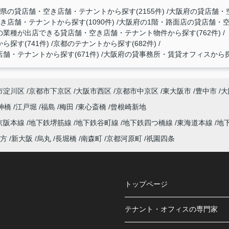
県の貸店舗・空き店舗・テナントから探す(2155件)
大阪府の貸店舗・空
店舗・テナントから探す(1090件)
大阪府の1階・路面店の貸店舗・空き
業種が出店できる貸店舗・空き店舗・テナント物件から探す(762件)
探す(741件)
京都のテナントから探す(682件)
・テナントから探す(671件)
大阪府の貸事務所・賃貸オフィスから探す
市淀川区
京都市下京区
大阪市西区
京都市中京区
東大阪市
豊中市
大
神橋
江戸堀
福島
梅田
東心斎橋
曾根崎新地
京阪本線
地下鉄堺筋線
地下鉄谷町線
地下鉄四つ橋線
東海道本線
地
方
新大阪
烏丸
長堀橋
南森町
京都河原町
祇園四条
トップページ
テナント・オフィスの専門家