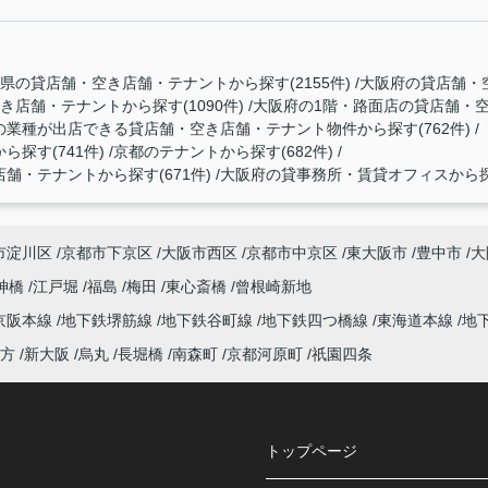
県の貸店舗・空き店舗・テナントから探す(2155件)
大阪府の貸店舗・空
店舗・テナントから探す(1090件)
大阪府の1階・路面店の貸店舗・空き
業種が出店できる貸店舗・空き店舗・テナント物件から探す(762件)
探す(741件)
京都のテナントから探す(682件)
・テナントから探す(671件)
大阪府の貸事務所・賃貸オフィスから探す
市淀川区
京都市下京区
大阪市西区
京都市中京区
東大阪市
豊中市
大
神橋
江戸堀
福島
梅田
東心斎橋
曾根崎新地
京阪本線
地下鉄堺筋線
地下鉄谷町線
地下鉄四つ橋線
東海道本線
地
方
新大阪
烏丸
長堀橋
南森町
京都河原町
祇園四条
トップページ