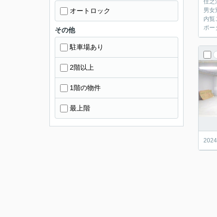
住之
オートロック
男女
内覧
ポー
その他
駐車場あり
2階以上
1階の物件
最上階
20