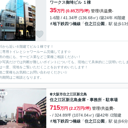
ワークス御埼ビル １棟
35
万円 (0.85万円/坪)
管理/共益費-
1-6階 / 41.34坪 (136.68㎡) /築24年 /6階建
地下鉄四つ橋線
「
住之江公園
」駅 徒歩13
川から近い６階建てビル１棟です！
に専用トイレとシャワールーム完備してます☆
所の他にも、サービス業などご業種ご相談ください！
や写真だけでは判断が難しいポイントについても、現地にて具体的にご説明いたし
は一度、現地をご覧いただくことをおすすめいたします！
他ご業種もお気軽にお問い合わせください☆
約期間はご相談となります。
倉庫
大阪市住之江区
新北島
住之江区新北島倉庫・事務所・駐車場
715
万円 (2.2万円/坪)
管理/共益費-
- / 324.89坪 (1074.04㎡) /築42年 /2階建
地下鉄四つ橋線
「
住之江公園
」駅 徒歩6分