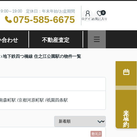
9:00～19:00 定休日：年末年始/お盆期間
0
075-585-6675
ログイン
お気に入り
い合わせ
不動産査定
地下鉄四つ橋線 住之江公園駅の物件一覧
南森町駅
/
京都河原町駅
/
祇園四条駅
来店予約
敷礼0