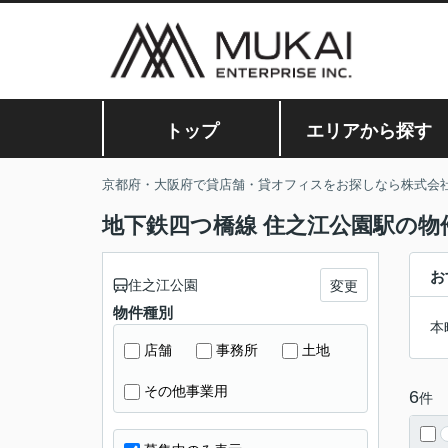
トップ
エリアから探す
京都府・大阪府で貸店舗・貸オフィスをお探しなら株式会
地下鉄四つ橋線 住之江公園駅の物
お
住之江公園
変更
物件種別
本
店舗
事務所
土地
その他事業用
6
件