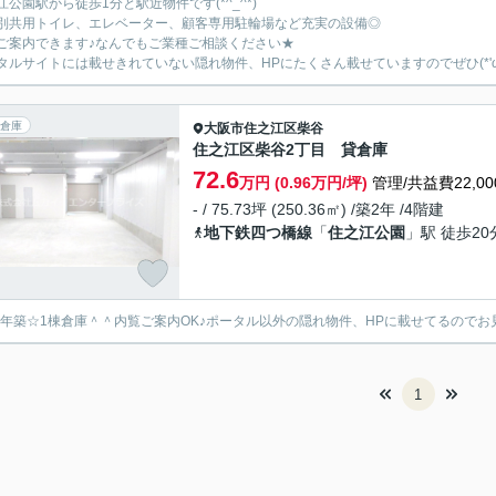
江公園駅から徒歩1分と駅近物件です(*^_^*)
別共用トイレ、エレベーター、顧客専用駐輪場など充実の設備◎
ご案内できます♪なんでもご業種ご相談ください★
タルサイトには載せきれていない隠れ物件、HPにたくさん載せていますのでぜひ(*'ω'
倉庫
大阪市住之江区
柴谷
住之江区柴谷2丁目 貸倉庫
72.6
万円 (0.96万円/坪)
管理/共益費22,00
- / 75.73坪 (250.36㎡) /築2年 /4階建
地下鉄四つ橋線
「
住之江公園
」駅 徒歩20
24年築☆1棟倉庫＾＾内覧ご案内OK♪ポータル以外の隠れ物件、HPに載せてるので
1