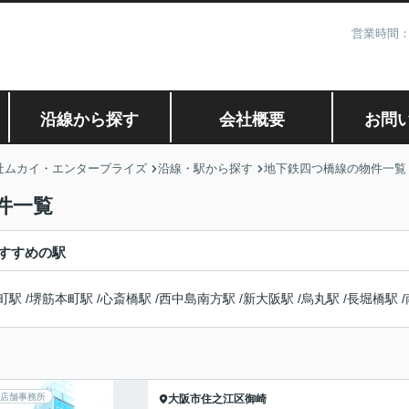
営業時間：
沿線から探す
会社概要
お問
社ムカイ・エンタープライズ
沿線・駅から探す
地下鉄四つ橋線の物件一覧
件一覧
すすめの駅
町駅
/
堺筋本町駅
/
心斎橋駅
/
西中島南方駅
/
新大阪駅
/
烏丸駅
/
長堀橋駅
/
店舗事務所
大阪市住之江区
御崎