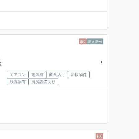
敷0
即入居可
円
建
エアコン
電気有
飲食店可
居抜物件
残置物有
厨房設備あり
礼0