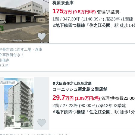
梶原泉倉庫
175
万円 (0.5万円/坪)
管理/共益費-
1階 / 347.30坪 (1148.09㎡) /築23年 /1階建
地下鉄四つ橋線
「
住之江公園
」駅 徒歩14
津長吉線に面す工場・倉庫
立事務所付き！
期借家
7.3坪
店舗事務所
大阪市住之江区
新北島
コーニッシュ新北島２階店舗
29.7
万円 (1.09万円/坪)
管理/共益費22,00
2階 / 27.22坪 (90.00㎡) /築12年 /2階建
地下鉄四つ橋線
「
住之江公園
」駅 徒歩1分