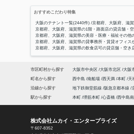
おすすめこだわり特集
大阪のテナント一覧(2440件)
京都府、大阪府、滋賀
京都府、大阪府、滋賀県の1階・路面店の貸店舗・空き
京都府、大阪府、滋賀県の美容・医療・福祉その他の
京都府、大阪府、滋賀県の貸事務所・賃貸オフィスから
京都府、大阪府、滋賀県の飲食店可の貸店舗・空き店舗
市区町村から探す
大阪市中央区
大阪市北区
大阪
町名から探す
西中島
南船場
西天満
本町
天
沿線から探す
地下鉄御堂筋線
阪急京都本線
駅から探す
本町
堺筋本町
心斎橋
西中島南
株式会社ムカイ・エンタープライズ
〒607-8352