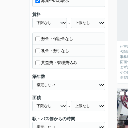
募集中のみ表示
賃料
～
敷金・保証金なし
住吉
礼金・敷引なし
各階
事務
図面
共益費・管理費込み
まず
その
築年数
※契
面積
～
駅・バス停からの時間