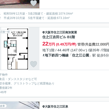
1 昭和58年12月築・S造2階建て・建延面積:1074.04m²
2 平成16年10月築 S造平屋建て・延面積:673.16m²
店舗一部
大阪市住之江区
南加賀屋
住之江吉田ビル B1階
22
万円 (0.49万円/坪)
管理/共益費22,000
地下1階 / 44.46坪 (147.00㎡) /築35年 /7階
地下鉄四つ橋線
「
住之江公園
」駅 徒歩5分
下物件
食店・ダンススタジオなど可
型冷蔵庫、グリストラップなど残置物あり
通借家2年
.46坪
倉庫
大阪市住之江区
泉