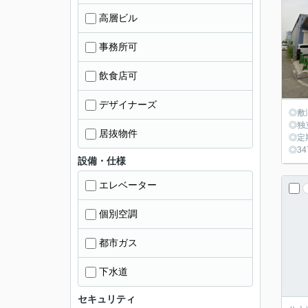
高層ビル
事務所可
飲食店可
デザイナーズ
◎敷
◎独
居抜物件
◎定
◎34
設備・仕様
エレベーター
個別空調
都市ガス
下水道
セキュリティ