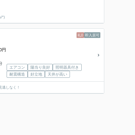
*)
礼0
即入居可
0円
分
エアコン
陽当り良好
照明器具付き
耐震構造
好立地
天井が高い
お見逃しなく！