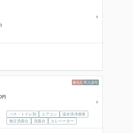
分
敷礼0
即入居可
0円
バス・トイレ別
エアコン
温水洗浄便座
独立洗面台
洗面台
エレベーター