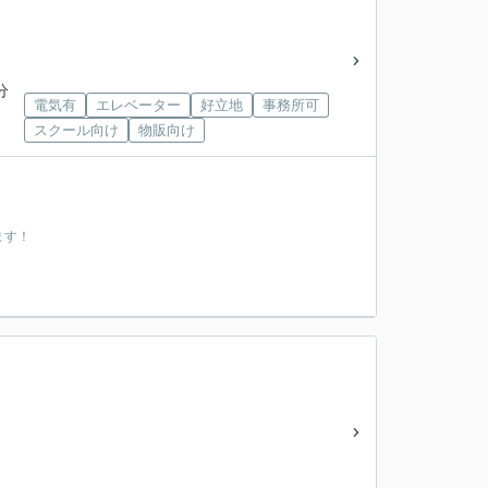
分
電気有
エレベーター
好立地
事務所可
スクール向け
物販向け
ます！