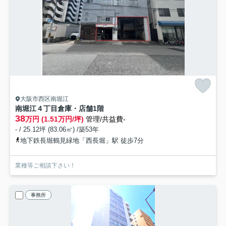
大阪市西区南堀江
南堀江４丁目倉庫・店舗
1階
38
万円 (1.51万円/坪)
管理/共益費-
- / 25.12坪 (83.06㎡) /築53年
地下鉄長堀鶴見緑地「西長堀」駅 徒歩7分
業種等ご相談下さい！
事務所