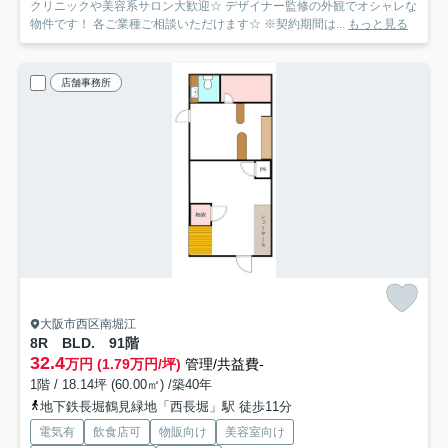
クリニックや美容系サロン大歓迎☆ デザイナー監修の外観でオシャレな
物件です！ 各ご業種ご相談いただけます☆ ※契約期間は...
もっと見る
店舗事務所
大阪市西区南堀江
8R BLD. 9
1階
32.4
万円 (1.79万円/坪)
管理/共益費-
1階 / 18.14坪 (60.00㎡) /築40年
地下鉄長堀鶴見緑地「西長堀」駅 徒歩11分
電気有
飲食店可
物販向け
美容室向け