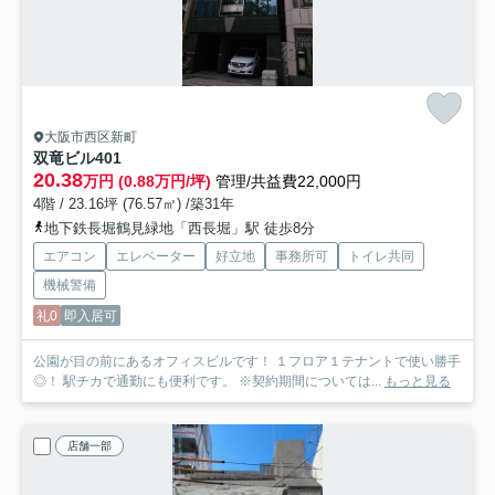
大阪市西区新町
双竜ビル
401
20.38
万円 (0.88万円/坪)
管理/共益費22,000円
4階 / 23.16坪 (76.57㎡) /築31年
地下鉄長堀鶴見緑地「西長堀」駅 徒歩8分
エアコン
エレベーター
好立地
事務所可
トイレ共同
機械警備
礼0
即入居可
公園が目の前にあるオフィスビルです！ １フロア１テナントで使い勝手
◎！ 駅チカで通勤にも便利です。 ※契約期間については...
もっと見る
店舗一部