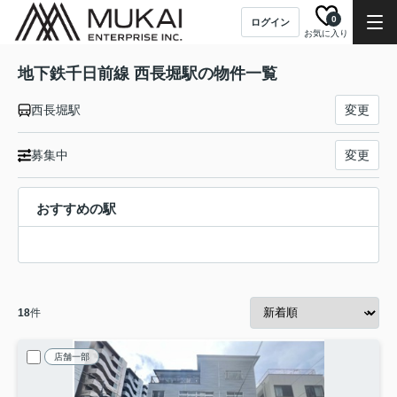
0
ログイン
お気に入り
地下鉄千日前線 西長堀駅の物件一覧
西長堀駅
変更
募集中
変更
おすすめの駅
18
件
店舗一部