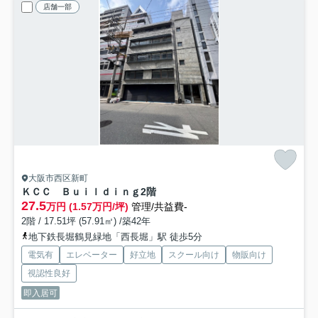
店舗一部
大阪市西区新町
ＫＣＣ Ｂｕｉｌｄｉｎｇ
2階
27.5
万円 (1.57万円/坪)
管理/共益費-
2階 / 17.51坪 (57.91㎡) /築42年
地下鉄長堀鶴見緑地「西長堀」駅 徒歩5分
電気有
エレベーター
好立地
スクール向け
物販向け
視認性良好
即入居可