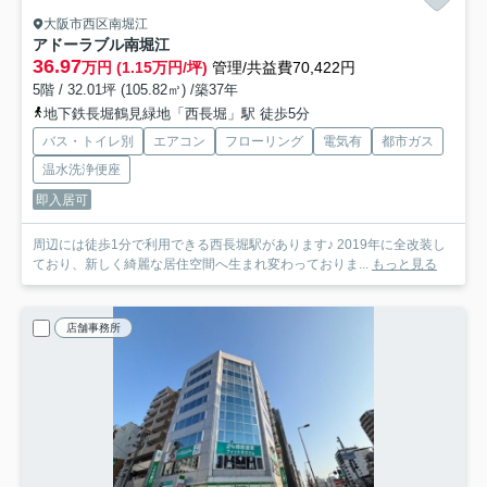
大阪市西区南堀江
アドーラブル南堀江
36.97
万円 (1.15万円/坪)
管理/共益費70,422円
5階 / 32.01坪 (105.82㎡) /築37年
地下鉄長堀鶴見緑地「西長堀」駅 徒歩5分
バス・トイレ別
エアコン
フローリング
電気有
都市ガス
温水洗浄便座
即入居可
周辺には徒歩1分で利用できる西長堀駅があります♪ 2019年に全改装し
ており、新しく綺麗な居住空間へ生まれ変わっておりま...
もっと見る
店舗事務所