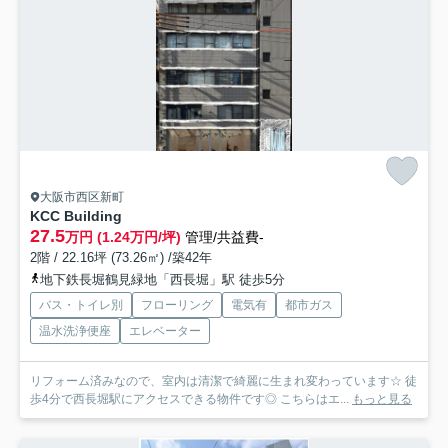
大阪市西区新町
KCC Building
27.5
万円 (1.24万円/坪)
管理/共益費-
2階 / 22.16坪 (73.26㎡) /築42年
地下鉄長堀鶴見緑地「西長堀」駅 徒歩5分
バス・トイレ別
フローリング
電気有
都市ガス
温水洗浄便座
エレベーター
リフォーム済みなので、室内は清潔で綺麗に生まれ変わっています☆ 徒
歩4分で西長堀駅にアクセスできる物件です◎ こちらはエ...
もっと見る