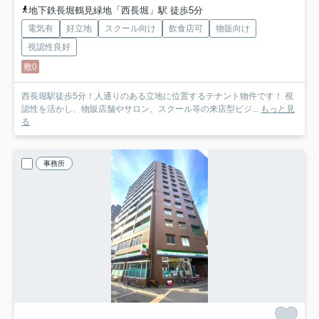
地下鉄長堀鶴見緑地「西長堀」駅 徒歩5分
電気有
好立地
スクール向け
飲食店可
物販向け
視認性良好
敷0
西長堀駅徒歩5分！人通りのある立地に位置するテナント物件です！ 視
認性を活かし、物販店舗やサロン、スクール等の来店型ビジ...
もっと見
る
事務所