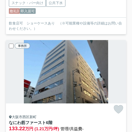
スナック・バー向け
公共下水
敷礼0
即入居可
飲食店可 ショーケースあり （※可能業種や設備等の詳細はお問い合
わせください。）
事務所
大阪市西区新町
なにわ筋ファースト
6階
133.22
万円 (1.21万円/坪)
管理/共益費-