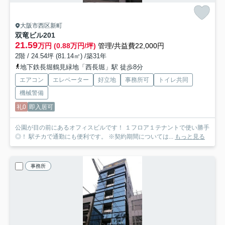
大阪市西区新町
双竜ビル
201
21.59
万円 (0.88万円/坪)
管理/共益費22,000円
2階 / 24.54坪 (81.14㎡) /築31年
地下鉄長堀鶴見緑地「西長堀」駅 徒歩8分
エアコン
エレベーター
好立地
事務所可
トイレ共同
機械警備
礼0
即入居可
公園が目の前にあるオフィスビルです！ １フロア１テナントで使い勝手
◎！ 駅チカで通勤にも便利です。 ※契約期間については...
もっと見る
事務所