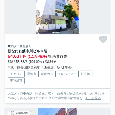
大阪市西区新町
新なにわ筋中川ビル
６階
64.63
万円 (1.1万円/坪)
管理/共益費-
6階 / 58.68坪 (194.00㎡) /築34年
地下鉄長堀鶴見緑地「西長堀」駅 徒歩4分
エアコン
電気有
都市ガス
エレベーター
好立地
事務所可
大阪メトロ中央線「阿波座」駅・「西長堀」駅徒歩約3分！ 約58.75坪
のゆとりある貸事務所です☆ 個別空調や専有部警備を...
もっと見る
店舗事務所