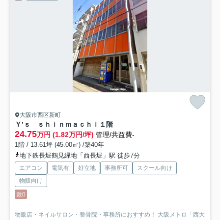
大阪市西区新町
Ｙ’ｓ ｓｈｉｎｍａｃｈｉ
１階
24.75
万円 (1.82万円/坪)
管理/共益費-
1階 / 13.61坪 (45.00㎡) /築40年
地下鉄長堀鶴見緑地「西長堀」駅 徒歩7分
エアコン
電気有
好立地
事務所可
スクール向け
物販向け
敷0
物販店・ネイルサロン・整骨院・事務所におすすめ！ 大阪メトロ「西大