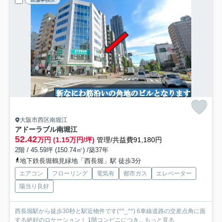
大阪市西区南堀江
アドーラブル南堀江
52.42
万円 (1.15万円/坪)
管理/共益費91,180円
2階 / 45.59坪 (150.74㎡) /築37年
地下鉄長堀鶴見緑地「西長堀」駅 徒歩3分
エアコン
フローリング
電気有
都市ガス
エレベーター
陽当り良好
西長堀駅から徒歩30秒と駅近物件です(*^_^*) 6車線道路の交差点角に面
する絶好のロケーション！ 1階コンビニにつき...
もっと見る