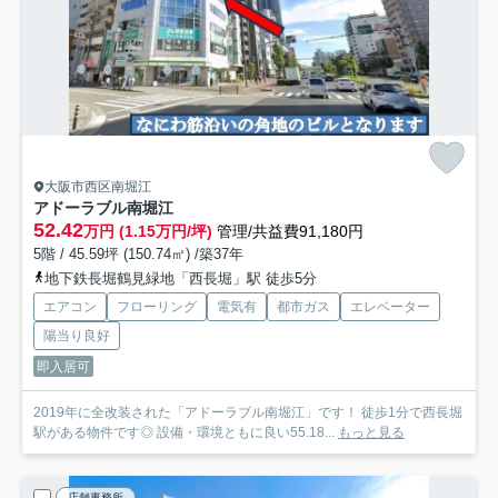
大阪市西区南堀江
アドーラブル南堀江
52.42
万円 (1.15万円/坪)
管理/共益費91,180円
5階 / 45.59坪 (150.74㎡) /築37年
地下鉄長堀鶴見緑地「西長堀」駅 徒歩5分
エアコン
フローリング
電気有
都市ガス
エレベーター
陽当り良好
即入居可
2019年に全改装された「アドーラブル南堀江」です！ 徒歩1分で西長堀
駅がある物件です◎ 設備・環境ともに良い55.18...
もっと見る
店舗事務所