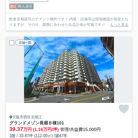
敷0
即入居可
飲食店相談可のテナント物件です！ 内装・設備等は現地確認が前提とな
りますが、その分、業態に合わせた出店計画が可能です☆ ...
もっと見る
店舗一部
大阪市西区北堀江
グランドメゾン長堀Ｂ棟
101
39.37
万円 (1.16万円/坪)
管理/共益費15,000円
1階 / 33.87坪 (112.00㎡) /築47年