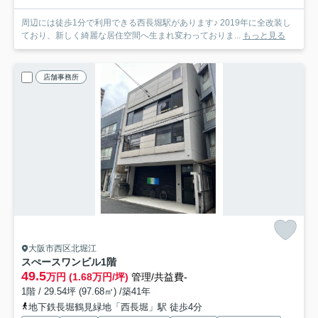
周辺には徒歩1分で利用できる西長堀駅があります♪ 2019年に全改装し
ており、新しく綺麗な居住空間へ生まれ変わっておりま...
もっと見る
店舗事務所
大阪市西区北堀江
スぺースワンビル
1階
49.5
万円 (1.68万円/坪)
管理/共益費-
1階 / 29.54坪 (97.68㎡) /築41年
地下鉄長堀鶴見緑地「西長堀」駅 徒歩4分