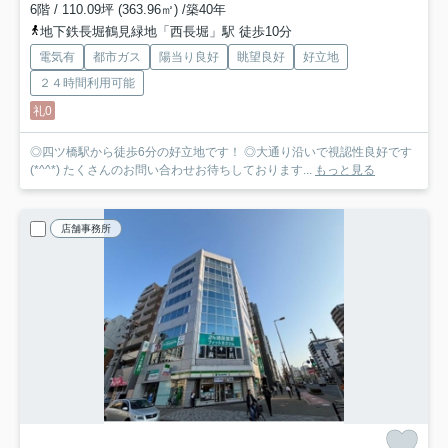
6階 / 110.09坪 (363.96㎡) /築40年
地下鉄長堀鶴見緑地「西長堀」駅 徒歩10分
電気有
都市ガス
陽当り良好
眺望良好
好立地
２４時間利用可能
礼0
◎四ツ橋駅から徒歩6分の好立地です！ ◎大通り沿いで視認性良好です
(*^^*) たくさんのお問い合わせお待ちしております...
もっと見る
店舗事務所