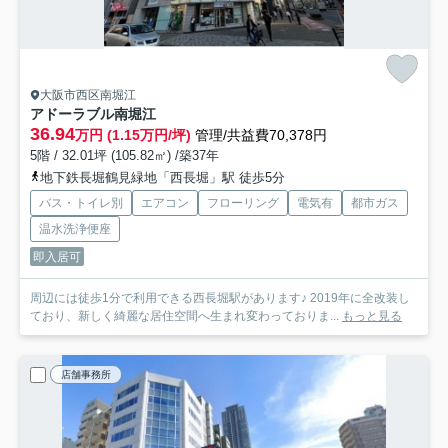
大阪市西区南堀江
アドーラブル南堀江
36.94
万円 (1.15万円/坪)
管理/共益費70,378円
5階 / 32.01坪 (105.82㎡) /築37年
地下鉄長堀鶴見緑地「西長堀」駅 徒歩5分
バス・トイレ別
エアコン
フローリング
電気有
都市ガス
温水洗浄便座
即入居可
周辺には徒歩1分で利用できる西長堀駅があります♪ 2019年に全改装し
ており、新しく綺麗な居住空間へ生まれ変わっておりま...
もっと見る
店舗事務所