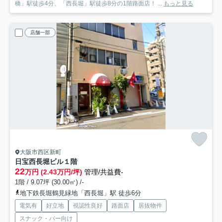
橋」駅徒歩4分、「西長堀」駅徒歩8分の1階路面店！ ...
もっと見る
店舗一部
大阪市西区新町
日宝西長堀ビル
１階
22
万円 (2.43万円/坪)
管理/共益費-
1階 / 9.07坪 (30.00㎡) /-
地下鉄長堀鶴見緑地「西長堀」駅 徒歩6分
電気有
好立地
視認性良好
路面店
居抜物件
スナック・バー向け