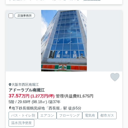
店舗事務所
大阪市西区南堀江
アドーラブル南堀江
37.57
万円 (1.27万円/坪)
管理/共益費81,675円
5階 / 29.69坪 (98.18㎡) /築37年
地下鉄長堀鶴見緑地「西長堀」駅 徒歩5分
バス・トイレ別
エアコン
フローリング
電気有
都市ガス
温水洗浄便座