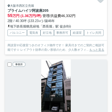
大阪市西区立売堀
プライムハイツ阿波座
205
55
万円 (1.36万円/坪)
管理/共益費46,332円
2階 / 40.30坪 (133.23㎡) /築46年
地下鉄長堀鶴見緑地「西長堀」駅 徒歩8分
バルコニー
電気有
好立地
事務所可
給湯室
トイレ共同
商談室や応接室つきのオフィス物件です！ 家具付きでのご契約ご相談可
能です☆ レイアウト効率の良い形状のため、少人数オフィ...
もっと見る
事務所