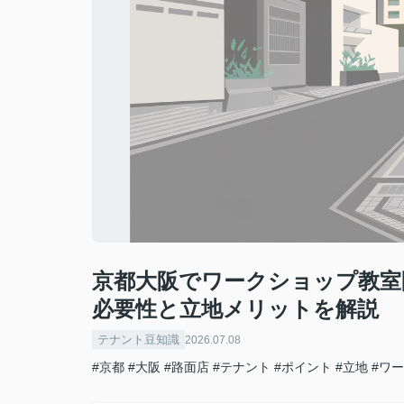
京都大阪でワークショップ教室
必要性と立地メリットを解説
テナント豆知識
2026.07.08
#京都
#大阪
#路面店
#テナント
#ポイント
#立地
#ワ