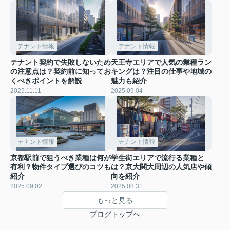
テナント情報
テナント情報
テナント契約で失敗しないため
天王寺エリアで人気の業種ラン
の注意点は？契約前に知ってお
キングは？注目の仕事や地域の
くべきポイントを解説
魅力も紹介
2025.11.11
2025.09.04
テナント情報
テナント情報
京都駅前で狙うべき業種は何が
学生街エリアで流行る業種と
有利？物件タイプ選びのコツも
は？京大関大周辺の人気店や傾
紹介
向を紹介
2025.09.02
2025.08.31
もっと見る
ブログトップへ