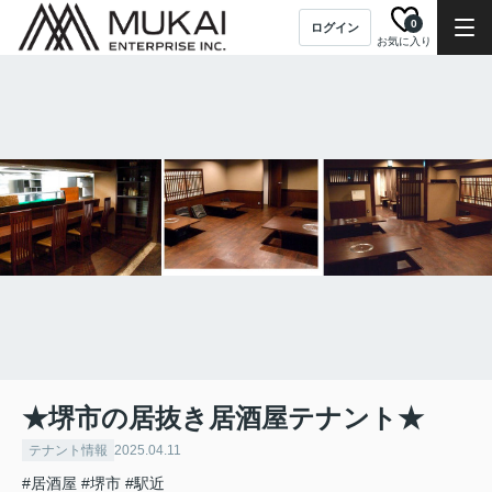
0
ログイン
お気に入り
★堺市の居抜き居酒屋テナント★
テナント情報
2025.04.11
#居酒屋
#堺市
#駅近