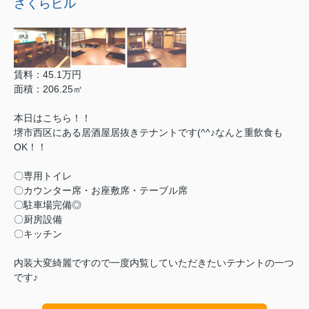
さくらビル
賃料：45.1万円
面積：206.25㎡
本日はこちら！！
堺市西区にある居酒屋居抜きテナントです(^^♪なんと重飲食も
OK！！
〇専用トイレ
〇カウンター席・お座敷席・テーブル席
〇駐車場完備◎
〇厨房設備
〇キッチン
内装大変綺麗ですので一度内覧していただきたいテナントの一つ
です♪