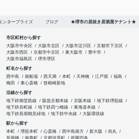
エンタープライズ
ブログ
★堺市の居抜き居酒屋テナント★
市区町村から探す
大阪市中央区
大阪市北区
大阪市淀川区
京都市下京区
大阪市西区
京都市中京区
東大阪市
豊中市
大阪市福島区
堺市堺区
町名から探す
西中島
南船場
西天満
本町
天神橋
江戸堀
福島
梅田
東心斎橋
曾根崎新地
沿線から探す
地下鉄御堂筋線
阪急京都本線
京阪本線
地下鉄堺筋線
地下鉄谷町線
地下鉄四つ橋線
東海道本線
地下鉄長堀鶴見緑地
地下鉄中央線
大阪環状線
駅から探す
本町
堺筋本町
心斎橋
西中島南方
新大阪
烏丸
長堀橋
南森町
京都河原町
祇園四条