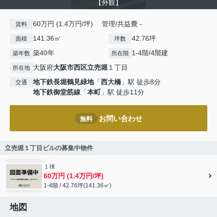
【外観】
60万円 (1.4万円/坪) 管理/共益費 -
賃料
141.36㎡
42.76坪
面積
坪数
築40年
1-4階/4階建
築年数
所在階
大阪府
大阪市西区
立売堀
１丁目
所在地
地下鉄長堀鶴見緑地
「
西大橋
」駅 徒歩8分
交通
地下鉄御堂筋線
「
本町
」駅 徒歩11分
お問い合わせ
無料
立売堀１丁目ビルの募集中物件
１棟
60万円 (1.4万円/坪)
1-4階 / 42.76坪(141.36㎡)
地図