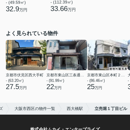
- (112.39㎡)
- (49.59㎡)
33.66
32.9
万円
万円
よく見られている物件
京都市伏見区西大手町
京都市東山区三条通北裏白川筋西入２丁目東姉小路町
京都市東山区本町２２丁目
- (63.20㎡)
- (91.99㎡)
- (86.46㎡)
-
27.5
22
25
万円
万円
万円
ズ
大阪市西区の物件一覧
西大橋駅
立売堀１丁目ビル
株式会社ムカイ・エンタープライズ