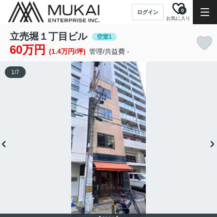
0
ログイン
お気に入り
立売堀１丁目ビル
空室1
60万円
(1.4万円/坪)
管理/共益費 -
1
/
7