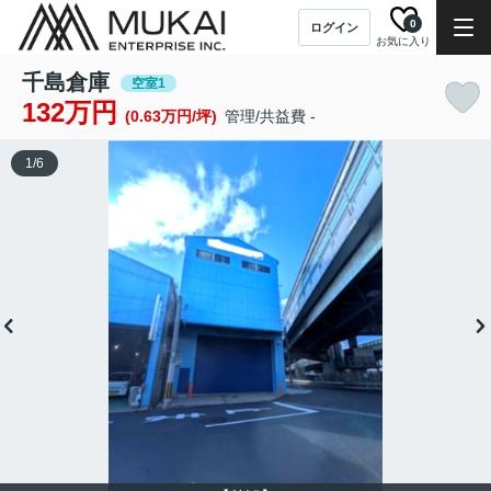
0
ログイン
お気に入り
千島倉庫
空室1
132万円
(0.63万円/坪)
管理/共益費 -
1
/
6