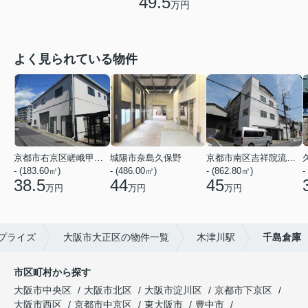
49.5
万円
よく見られている物件
京都市右京区嵯峨甲塚町
城陽市奈島久保野
京都市南区吉祥院流作町
- (183.60㎡)
- (486.00㎡)
- (862.80㎡)
-
38.5
44
45
万円
万円
万円
プライズ
大阪市大正区の物件一覧
木津川駅
千島倉庫
市区町村から探す
大阪市中央区
大阪市北区
大阪市淀川区
京都市下京区
大阪市西区
京都市中京区
東大阪市
豊中市