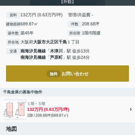
【外観】
132万円 (0.63万円/坪) 管理/共益費 -
賃料
689.87㎡
208.68坪
建物面積
坪数
築45年
1階/5階建
築年数
所在階
大阪府
大阪市大正区
千島
１丁目
所在地
南海汐見橋線
「
木津川
」駅 徒歩13分
交通
南海汐見橋線
「
芦原町
」駅 徒歩24分
お問い合わせ
無料
千島倉庫の募集中物件
１階・５階
132万円 (0.63万円/坪)
1階 / 208.68坪(689.87㎡)
地図