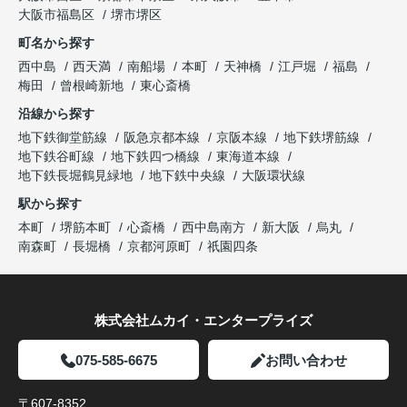
大阪市福島区
堺市堺区
町名から探す
西中島
西天満
南船場
本町
天神橋
江戸堀
福島
梅田
曾根崎新地
東心斎橋
沿線から探す
地下鉄御堂筋線
阪急京都本線
京阪本線
地下鉄堺筋線
地下鉄谷町線
地下鉄四つ橋線
東海道本線
地下鉄長堀鶴見緑地
地下鉄中央線
大阪環状線
駅から探す
本町
堺筋本町
心斎橋
西中島南方
新大阪
烏丸
南森町
長堀橋
京都河原町
祇園四条
株式会社ムカイ・エンタープライズ
075-585-6675
お問い合わせ
〒607-8352