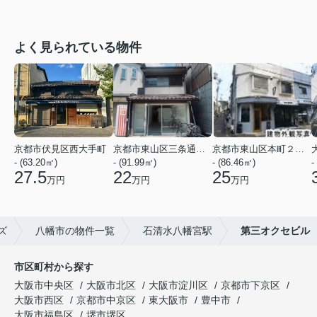
よく見られている物件
京都市伏見区西大手町
京都市東山区三条通北裏白川筋西入２丁目東姉小路町
京都市東山区本町２２丁目
- (63.20㎡)
- (91.99㎡)
- (86.46㎡)
-
27.5
22
25
万円
万円
万円
ズ
八幡市の物件一覧
石清水八幡宮駅
第三オクセビル
市区町村から探す
大阪市中央区
大阪市北区
大阪市淀川区
京都市下京区
大阪市西区
京都市中京区
東大阪市
豊中市
大阪市福島区
堺市堺区