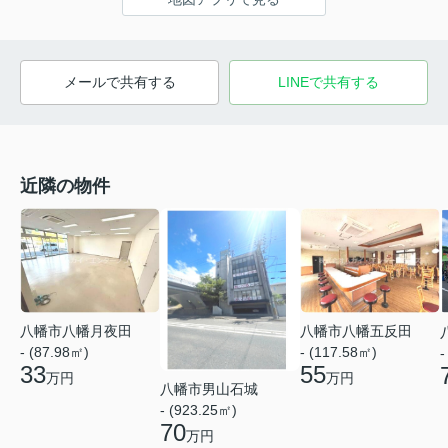
メールで共有する
LINEで共有する
近隣の物件
八幡市八幡五反田
八幡市八幡月夜田
- (117.58㎡)
- (87.98㎡)
-
55
33
万円
万円
八幡市男山石城
- (923.25㎡)
70
万円