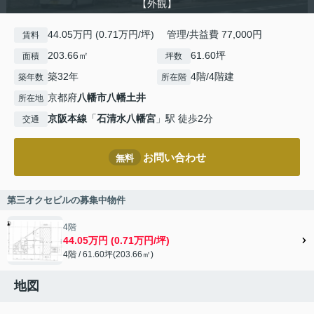
【外観】
44.05万円 (0.71万円/坪) 管理/共益費 77,000円
賃料
203.66㎡
61.60坪
面積
坪数
築32年
4階/4階建
築年数
所在階
京都府
八幡市
八幡土井
所在地
京阪本線
「
石清水八幡宮
」駅 徒歩2分
交通
お問い合わせ
無料
第三オクセビルの募集中物件
4階
44.05万円 (0.71万円/坪)
4階 / 61.60坪(203.66㎡)
地図