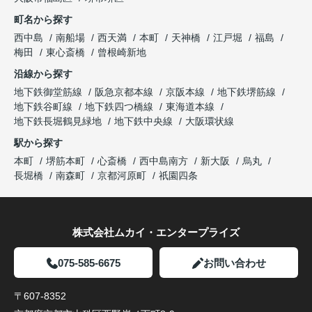
町名から探す
西中島
南船場
西天満
本町
天神橋
江戸堀
福島
梅田
東心斎橋
曾根崎新地
沿線から探す
地下鉄御堂筋線
阪急京都本線
京阪本線
地下鉄堺筋線
地下鉄谷町線
地下鉄四つ橋線
東海道本線
地下鉄長堀鶴見緑地
地下鉄中央線
大阪環状線
駅から探す
本町
堺筋本町
心斎橋
西中島南方
新大阪
烏丸
長堀橋
南森町
京都河原町
祇園四条
株式会社ムカイ・エンタープライズ
075-585-6675
お問い合わせ
〒607-8352