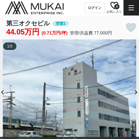
0
ログイン
お気に入り
第三オクセビル
空室1
44.05万円
(0.71万円/坪)
管理/共益費 77,000円
1
/
3