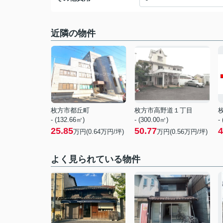
近隣の物件
枚方市都丘町
枚方市高野道１丁目
- (132.66㎡)
- (300.00㎡)
-
25.85
50.77
4
万円(
0.64
万円/坪)
万円(
0.56
万円/坪)
よく見られている物件