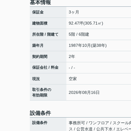
基本情報
3ヶ月
保証金
92.47坪(305.71㎡)
建物面積
5階 / 6階建
所在階 / 階建て
1987年10月(築38年)
築年月
2年
契約期間
保証会社 / 料金
- / -
空家
現況
取引条件の
2026年08月16日
有効期限
設備条件
設備条件
事務所可 / ワンフロア / スクール向
ス / 公営水道 / 公共下水 / エレベ