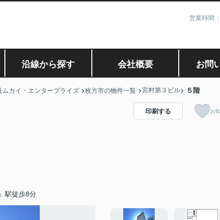
営業時間：
沿線から探す
会社概要
お問
宮村第３ビル
５階
社ムカイ・エンタープライズ
枚方市の物件一覧
印刷する
お気
」駅徒歩8分