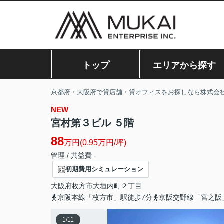
トップ
エリアから探す
京都府・大阪府で貸店舗・貸オフィスをお探しなら株式会
NEW
宮村第３ビル ５階
88
万円(0.95万円/坪)
管理 / 共益費 -
初期費用シミュレーション
大阪府
枚方市
大垣内町
２丁目
京阪本線「枚方市」駅徒歩7分
京阪交野線「宮之阪
1
/
11