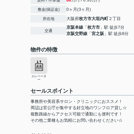
88
万円 / 0.95万円
賃料 / 坪単価
0ヶ月(3ヶ月)
敷金(保証金)
大阪府
枚方市
大垣内町
２丁目
所在地
京阪本線
「
枚方市
」駅 徒歩7分
交通
京阪交野線
「
宮之阪
」駅 徒歩8分
物件の特徴
エレベータ
ー
セールスポイント
事務所や美容系サロン・クリニックにおススメ！
周辺は官公庁が集中する好立地のワンフロア貸し☆
複数路線からアクセス可能で通勤にも便利です！
その他ご業種もお気軽にお問い合わせください☆