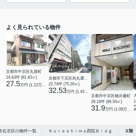
よく見られている物件
京都市中京区丸屋町
24.63坪 (81.43㎡)
京都市下京区烏丸通五条上る五条烏丸町
27.5
22.74坪 (75.20㎡)
万円 (1.12万円/坪)
32.53
万円 (1.43万円/坪)
京都市中京区橋弁慶町
1
29.19坪 (96.50㎡)
31.9
万円 (1.09万円/坪)
市右京区の物件一覧
Ｋｕｒｅｓｈｉｍａ西院Ｂｌｄｇ
３階