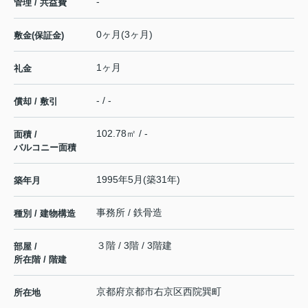
-
管理 / 共益費
0ヶ月(3ヶ月)
敷金(保証金)
1ヶ月
礼金
- / -
償却 / 敷引
102.78㎡ / -
面積 /
バルコニー面積
1995年5月(築31年)
築年月
事務所 / 鉄骨造
種別 / 建物構造
３階 / 3階 / 3階建
部屋 /
所在階 / 階建
京都府
京都市右京区
西院巽町
所在地