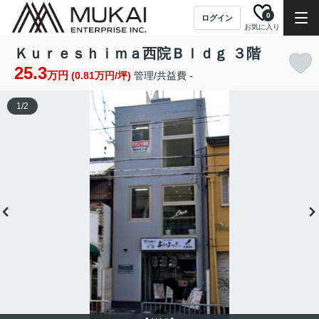
0
ログイン
お気に入り
Ｋｕｒｅｓｈｉｍａ西院Ｂｌｄｇ ３階
25.3
万円
(0.81万円/坪)
管理/共益費 -
1
/
2