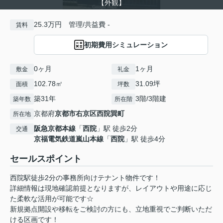
【外観】
25.3万円 管理/共益費 -
賃料
初期費用シミュレーション
0ヶ月
1ヶ月
敷金
礼金
102.78㎡
31.09坪
面積
坪数
築31年
3階/3階建
築年数
所在階
京都府
京都市右京区
西院巽町
所在地
阪急京都本線
「
西院
」駅 徒歩2分
交通
京福電気鉄道嵐山本線
「
西院
」駅 徒歩4分
セールスポイント
西院駅徒歩2分の事務所向けテナント物件です！
詳細情報は現地確認前提となりますが、レイアウトや用途に応じ
た柔軟な活用が可能です☆
新規拠点開設や移転をご検討の方にも、立地重視でご判断いただ
ける区画です！