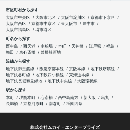
市区町村から探す
大阪市中央区
大阪市北区
大阪市淀川区
京都市下京区
大阪市西区
京都市中京区
東大阪市
豊中市
大阪市福島区
堺市堺区
町名から探す
西中島
西天満
南船場
本町
天神橋
江戸堀
福島
梅田
東心斎橋
曾根崎新地
沿線から探す
地下鉄御堂筋線
阪急京都本線
京阪本線
地下鉄堺筋線
地下鉄谷町線
地下鉄四つ橋線
東海道本線
地下鉄長堀鶴見緑地
地下鉄中央線
大阪環状線
駅から探す
本町
堺筋本町
心斎橋
西中島南方
新大阪
烏丸
長堀橋
京都河原町
南森町
祇園四条
株式会社ムカイ・エンタープライズ