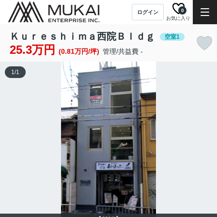
0
ログイン
お気に入り
Ｋｕｒｅｓｈｉｍａ西院Ｂｌｄｇ
空室1
25.3万円
(0.81万円/坪)
管理/共益費 -
1
/
1