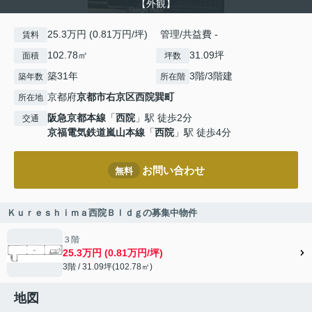
【外観】
25.3万円 (0.81万円/坪) 管理/共益費 -
賃料
102.78㎡
31.09坪
面積
坪数
築31年
3階/3階建
築年数
所在階
京都府
京都市右京区
西院巽町
所在地
阪急京都本線
「
西院
」駅 徒歩2分
交通
京福電気鉄道嵐山本線
「
西院
」駅 徒歩4分
お問い合わせ
無料
Ｋｕｒｅｓｈｉｍａ西院Ｂｌｄｇの募集中物件
３階
25.3万円 (0.81万円/坪)
3階 / 31.09坪(102.78㎡)
地図