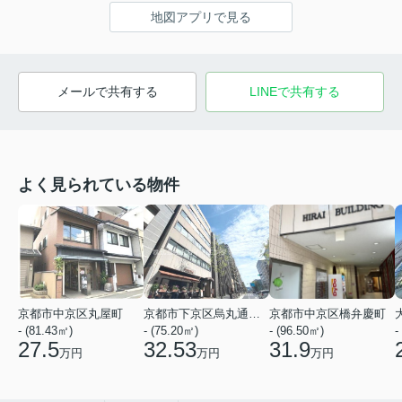
地図アプリで見る
メールで共有する
LINEで共有する
よく見られている物件
京都市中京区丸屋町
京都市下京区烏丸通五条上る五条烏丸町
京都市中京区橋弁慶町
- (81.43㎡)
- (75.20㎡)
- (96.50㎡)
-
27.5
32.53
31.9
万円
万円
万円