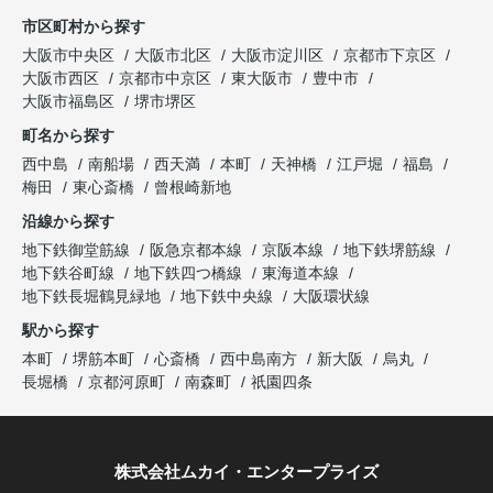
市区町村から探す
大阪市中央区
大阪市北区
大阪市淀川区
京都市下京区
大阪市西区
京都市中京区
東大阪市
豊中市
大阪市福島区
堺市堺区
町名から探す
西中島
南船場
西天満
本町
天神橋
江戸堀
福島
梅田
東心斎橋
曾根崎新地
沿線から探す
地下鉄御堂筋線
阪急京都本線
京阪本線
地下鉄堺筋線
地下鉄谷町線
地下鉄四つ橋線
東海道本線
地下鉄長堀鶴見緑地
地下鉄中央線
大阪環状線
駅から探す
本町
堺筋本町
心斎橋
西中島南方
新大阪
烏丸
長堀橋
京都河原町
南森町
祇園四条
株式会社ムカイ・エンタープライズ