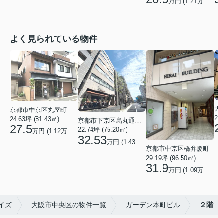
万円 (
1.21
万円/坪)
よく見られている物件
京都市中京区丸屋町
2
24.63坪 (81.43㎡)
京都市下京区烏丸通五条上る五条烏丸町
27.5
22.74坪 (75.20㎡)
万円 (1.12万円/坪)
32.53
万円 (1.43万円/坪)
京都市中京区橋弁慶町
29.19坪 (96.50㎡)
31.9
万円 (1.09万円/坪)
イズ
大阪市中央区の物件一覧
ガーデン本町ビル
２階