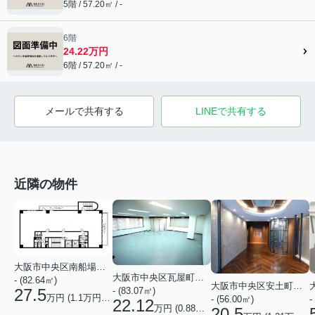
5階 / 57.20㎡ / -
6階
24.22万円
6階 / 57.20㎡ / -
メールで共有する
LINEで共有する
近隣の物件
大阪市中央区南船場１丁目
大阪市中央区瓦屋町１丁目
- (82.64㎡)
大阪市中央区安土町１丁目
- (83.07㎡)
27.5
万円 (
1.1
万円/坪)
- (56.00㎡)
-
22.12
万円 (
0.88
万円/坪)
20.5