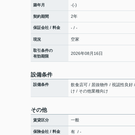
-(-)
築年月
2年
契約期間
保証会社 / 料金
- / -
空家
現況
取引条件の
2026年08月16日
有効期限
設備条件
設備条件
飲食店可 / 居抜物件 / 視認性良好 
け / その他業種向け
その他
一般
賃貸区分
保険会社 / 料金
有 / -