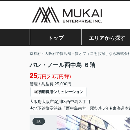
トップ
エリアから探す
京都府・大阪府で貸店舗・貸オフィスをお探しなら株式会
パレ・ノール西中島 ６階
25
万円(2.3万円/坪)
管理 / 共益費 25,000円
初期費用シミュレーション
大阪府
大阪市淀川区
西中島
３丁目
地下鉄御堂筋線「西中島南方」駅徒歩5分
東海道本
1
/
6