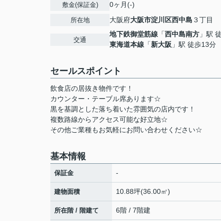
0ヶ月(-)
敷金(保証金)
大阪府
大阪市淀川区
西中島
３丁目
所在地
地下鉄御堂筋線
「
西中島南方
」駅 
交通
東海道本線
「
新大阪
」駅 徒歩13分
セールスポイント
飲食店の居抜き物件です！
カウンター・テーブル席あります☆
黒を基調とした落ち着いた雰囲気の店内です！
複数路線からアクセス可能な好立地☆
その他ご業種もお気軽にお問い合わせください☆
基本情報
-
保証金
10.88坪(36.00㎡)
建物面積
6階 / 7階建
所在階 / 階建て