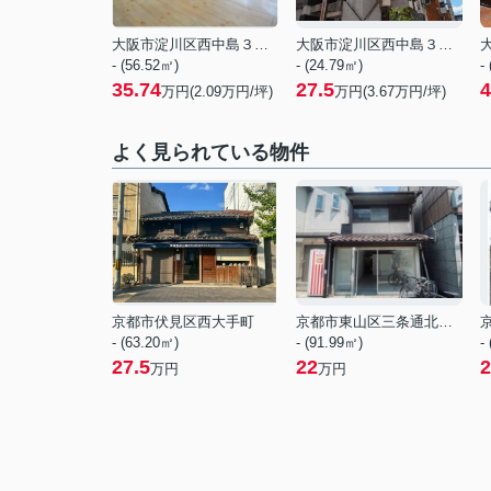
大阪市淀川区西中島３丁目
大阪市淀川区西中島３丁目
- (56.52㎡)
- (24.79㎡)
-
35.74
27.5
4
万円(
2.09
万円/坪)
万円(
3.67
万円/坪)
よく見られている物件
京都市伏見区西大手町
京都市東山区三条通北裏白川筋西入２丁目東姉小路町
- (63.20㎡)
- (91.99㎡)
-
27.5
22
2
万円
万円