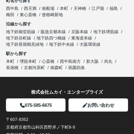
町名から探す
西中島
西天満
南船場
本町
天神橋
江戸堀
福島
梅田
東心斎橋
曾根崎新地
沿線から探す
地下鉄御堂筋線
阪急京都本線
京阪本線
地下鉄堺筋線
地下鉄谷町線
地下鉄四つ橋線
東海道本線
地下鉄長堀鶴見緑地
地下鉄中央線
大阪環状線
駅から探す
本町
堺筋本町
心斎橋
西中島南方
新大阪
烏丸
長堀橋
京都河原町
南森町
祇園四条
株式会社ムカイ・エンタープライズ
075-585-6675
お問い合わせ
〒607-8352
京都府京都市山科区西野岸ノ下町8-9