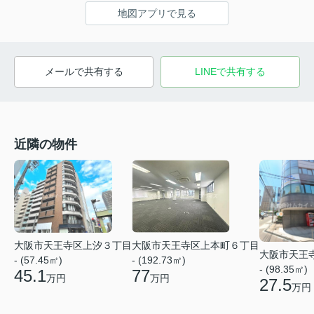
地図アプリで見る
メールで共有する
LINEで共有する
近隣の物件
大阪市天王寺区上汐３丁目
大阪市天王寺区上本町６丁目
大阪市天王
- (57.45㎡)
- (192.73㎡)
- (98.35㎡)
45.1
77
万円
万円
27.5
万円