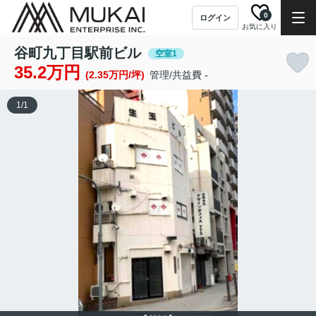
0
ログイン
お気に入り
谷町九丁目駅前ビル
空室1
35.2万円
(2.35万円/坪)
管理/共益費 -
1
/
1