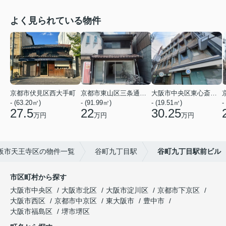
よく見られている物件
京都市伏見区西大手町
京都市東山区三条通北裏白川筋西入２丁目東姉小路町
大阪市中央区東心斎橋２丁目
- (63.20㎡)
- (91.99㎡)
- (19.51㎡)
-
27.5
22
30.25
万円
万円
万円
阪市天王寺区の物件一覧
谷町九丁目駅
谷町九丁目駅前ビル
市区町村から探す
大阪市中央区
大阪市北区
大阪市淀川区
京都市下京区
大阪市西区
京都市中京区
東大阪市
豊中市
大阪市福島区
堺市堺区