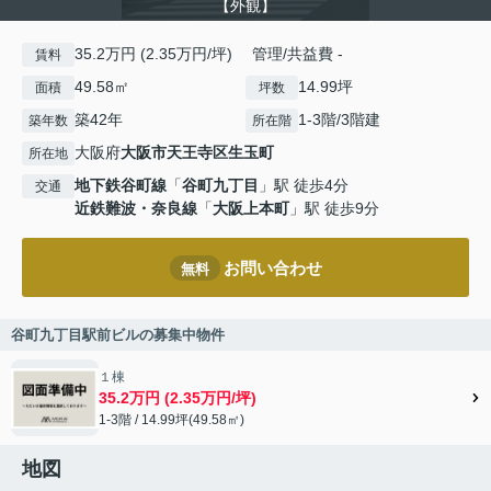
【外観】
35.2万円 (2.35万円/坪) 管理/共益費 -
賃料
49.58㎡
14.99坪
面積
坪数
築42年
1-3階/3階建
築年数
所在階
大阪府
大阪市天王寺区
生玉町
所在地
地下鉄谷町線
「
谷町九丁目
」駅 徒歩4分
交通
近鉄難波・奈良線
「
大阪上本町
」駅 徒歩9分
お問い合わせ
無料
谷町九丁目駅前ビルの募集中物件
１棟
35.2万円 (2.35万円/坪)
1-3階 / 14.99坪(49.58㎡)
地図