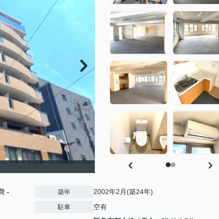
費
-
2002年2月(築24年)
築年
空有
駐車