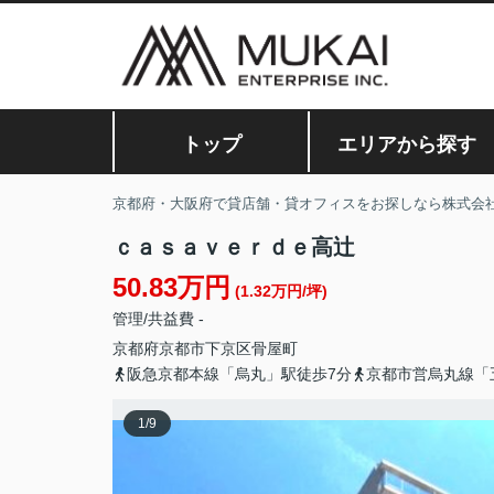
トップ
エリアから探す
京都府・大阪府で貸店舗・貸オフィスをお探しなら株式会
ｃａｓａｖｅｒｄｅ高辻
50.83万円
(1.32万円/坪)
管理/共益費 -
京都府
京都市下京区
骨屋町
阪急京都本線「烏丸」駅徒歩7分
京都市営烏丸線「
1
/
9