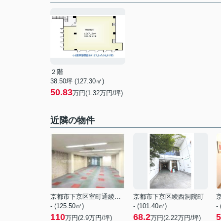
２階
38.50坪 (127.30㎡)
50.83
万円(1.32万円/坪)
近隣の物件
京都市下京区室町通綾小路下る白楽天町
京都市下京区綾西洞院町
- (125.50㎡)
- (101.40㎡)
-
110
68.2
5
万円(
2.9
万円/坪)
万円(
2.22
万円/坪)