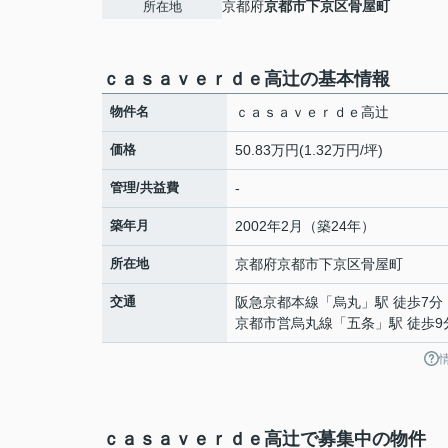
京都府
京都市下京区
骨屋町
所在地
ｃａｓａｖｅｒｄｅ高辻の基本情報
物件名
ｃａｓａｖｅｒｄｅ高辻
価格
50.83万円(1.32万円/坪)
管理/共益費
-
築年月
2002年2月（築24年）
所在地
京都府
京都市下京区
骨屋町
交通
阪急京都本線
「
烏丸
」駅 徒歩7分
京都市営烏丸線
「
五条
」駅 徒歩9
ｃａｓａｖｅｒｄｅ高辻で募集中の物件