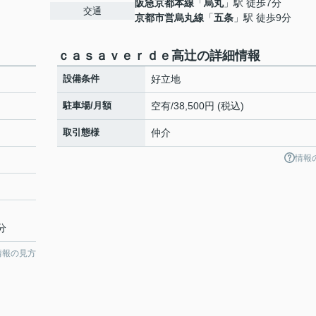
阪急京都本線
「
烏丸
」駅 徒歩7分
交通
京都市営烏丸線
「
五条
」駅 徒歩9分
ｃａｓａｖｅｒｄｅ高辻の詳細情報
設備条件
好立地
駐車場/月額
空有/38,500円 (税込)
取引態様
仲介
情報
分
情報の見方