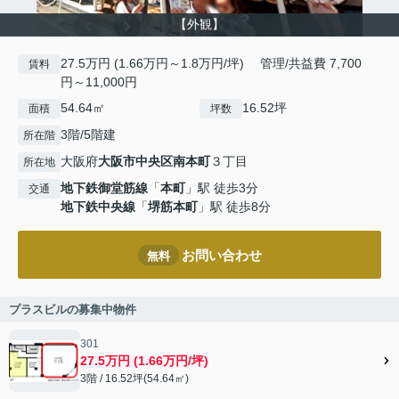
【外観】
27.5万円 (1.66万円～1.8万円/坪) 管理/共益費 7,700
賃料
円～11,000円
54.64㎡
16.52坪
面積
坪数
3階/5階建
所在階
大阪府
大阪市中央区
南本町
３丁目
所在地
地下鉄御堂筋線
「
本町
」駅 徒歩3分
交通
地下鉄中央線
「
堺筋本町
」駅 徒歩8分
お問い合わせ
無料
プラスビルの募集中物件
301
27.5万円 (1.66万円/坪)
3階 / 16.52坪(54.64㎡)