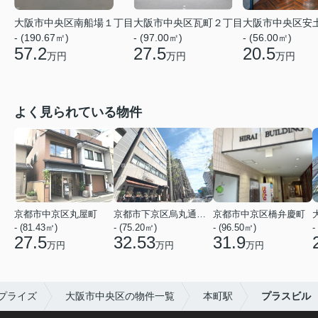
大阪市中央区安
大阪市中央区南船場１丁目
大阪市中央区瓦町２丁目
- (56.00㎡)
- (190.67㎡)
- (97.00㎡)
20.5
57.2
27.5
万円
万円
万円
よく見られている物件
京都市中京区丸屋町
京都市下京区烏丸通五条上る五条烏丸町
京都市中京区橋弁慶町
- (81.43㎡)
- (75.20㎡)
- (96.50㎡)
-
27.5
32.53
31.9
万円
万円
万円
プライズ
大阪市中央区の物件一覧
本町駅
プラスビル