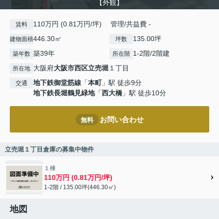
【外観】
110万円 (0.81万円/坪) 管理/共益費 -
賃料
446.30㎡
135.00坪
建物面積
坪数
築39年
1-2階/2階建
築年数
所在階
大阪府
大阪市西区
立売堀
１丁目
所在地
地下鉄御堂筋線
「
本町
」駅 徒歩9分
交通
地下鉄長堀鶴見緑地
「
西大橋
」駅 徒歩10分
お問い合わせ
無料
立売堀１丁目倉庫の募集中物件
１棟
110万円 (0.81万円/坪)
1-2階 / 135.00坪(446.30㎡)
地図