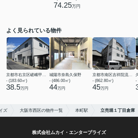
74.25
万円
よく見られている物件
京都市右京区嵯峨甲塚町
城陽市奈島久保野
京都市南区吉祥院流作町
- (183.60㎡)
- (486.00㎡)
- (862.80㎡)
-
38.5
44
45
万円
万円
万円
イズ
大阪市西区の物件一覧
本町駅
立売堀１丁目倉庫
株式会社ムカイ・エンタープライズ