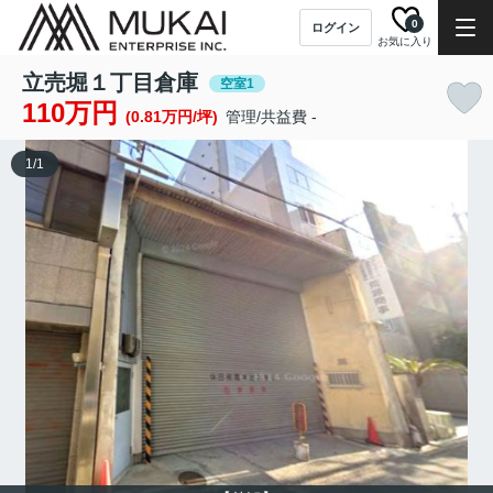
0
ログイン
お気に入り
立売堀１丁目倉庫
空室1
110万円
(0.81万円/坪)
管理/共益費 -
1
/
1