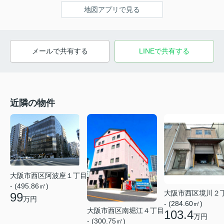
地図アプリで見る
メールで共有する
LINEで共有する
近隣の物件
大阪市西区阿波座１丁目
- (495.86㎡)
大阪市西区境川２
99
万円
- (284.60㎡)
大阪市西区南堀江４丁目
103.4
万円
- (300.75㎡)