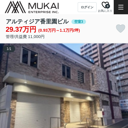
0
ログイン
お気に入り
アルティジア香里園ビル
空室3
29.37万円
(0.93万円～1.1万円/坪)
管理/共益費 11,000円
1
/
1