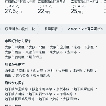
京都市伏見区西大手町
京都市東山区三条通北裏白川筋西入２丁目東姉小路町
京都市東山区本町２２丁目
- (63.20㎡)
- (91.99㎡)
- (86.46㎡)
-
27.5
22
25
万円
万円
万円
寝屋川市の物件一覧
香里園駅
アルティジア香里園ビル
市区町村から探す
大阪市中央区
大阪市北区
大阪市淀川区
京都市下京区
大阪市西区
京都市中京区
東大阪市
豊中市
大阪市福島区
堺市堺区
町名から探す
西中島
南船場
西天満
本町
天神橋
江戸堀
福島
梅田
東心斎橋
曾根崎新地
沿線から探す
地下鉄御堂筋線
阪急京都本線
京阪本線
地下鉄堺筋線
地下鉄谷町線
地下鉄四つ橋線
東海道本線
地下鉄長堀鶴見緑地
地下鉄中央線
大阪環状線