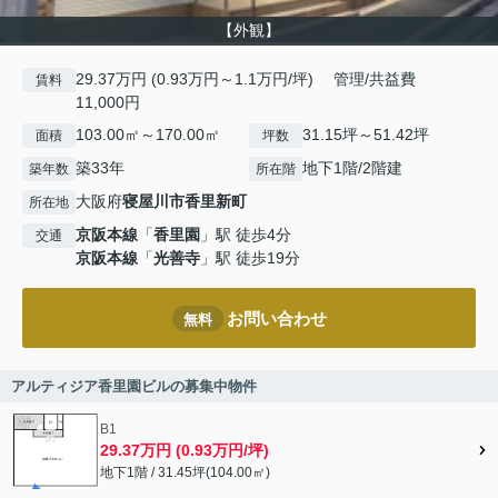
【外観】
29.37万円 (0.93万円～1.1万円/坪) 管理/共益費
賃料
11,000円
103.00㎡～170.00㎡
31.15坪～51.42坪
面積
坪数
築33年
地下1階/2階建
築年数
所在階
大阪府
寝屋川市
香里新町
所在地
京阪本線
「
香里園
」駅 徒歩4分
交通
京阪本線
「
光善寺
」駅 徒歩19分
お問い合わせ
無料
アルティジア香里園ビルの募集中物件
B1
29.37万円 (0.93万円/坪)
地下1階 / 31.45坪(104.00㎡)