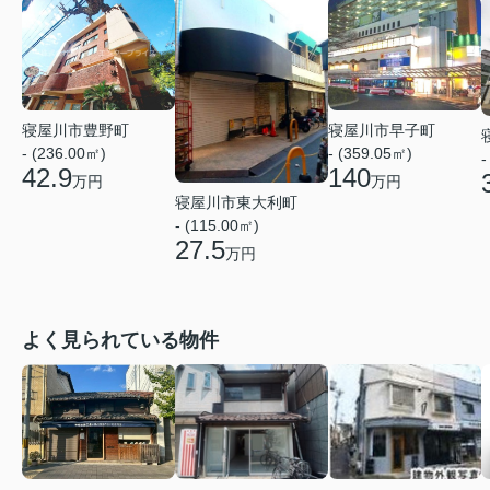
寝屋川市豊野町
寝屋川市早子町
- (236.00㎡)
- (359.05㎡)
-
42.9
140
万円
万円
寝屋川市東大利町
- (115.00㎡)
27.5
万円
よく見られている物件