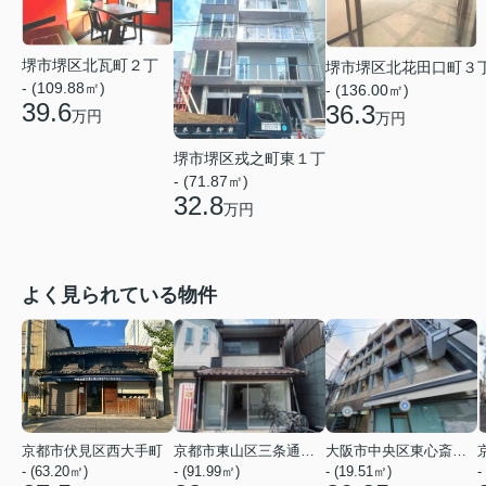
堺市堺区北瓦町２丁
堺市堺区北花田口町３
- (109.88㎡)
- (136.00㎡)
39.6
36.3
万円
万円
堺市堺区戎之町東１丁
- (71.87㎡)
32.8
万円
よく見られている物件
京都市伏見区西大手町
京都市東山区三条通北裏白川筋西入２丁目東姉小路町
大阪市中央区東心斎橋２丁目
- (63.20㎡)
- (91.99㎡)
- (19.51㎡)
-