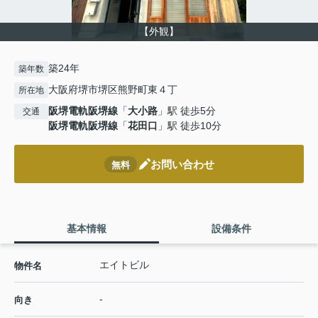
【外観】
築24年
築年数
大阪府堺市堺区熊野町東４丁
所在地
阪堺電軌阪堺線
「
大小路
」駅 徒歩5分
交通
阪堺電軌阪堺線
「
花田口
」駅 徒歩10分
お問い合わせ
無料
基本情報
設備条件
エイトビル
物件名
-
向き