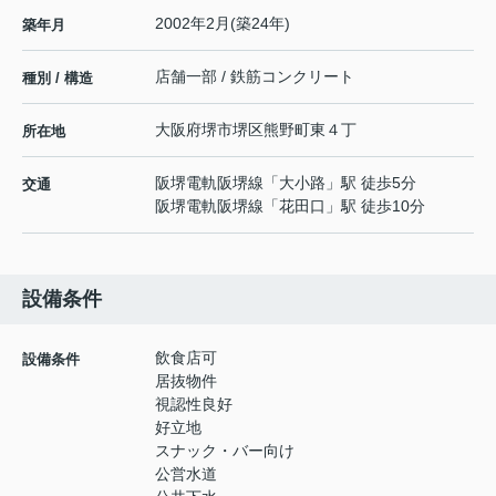
2002年2月(築24年)
築年月
店舗一部 / 鉄筋コンクリート
種別 / 構造
大阪府
堺市堺区
熊野町東
４丁
所在地
阪堺電軌阪堺線
「
大小路
」駅 徒歩5分
交通
阪堺電軌阪堺線
「
花田口
」駅 徒歩10分
設備条件
飲食店可
設備条件
居抜物件
視認性良好
好立地
スナック・バー向け
公営水道