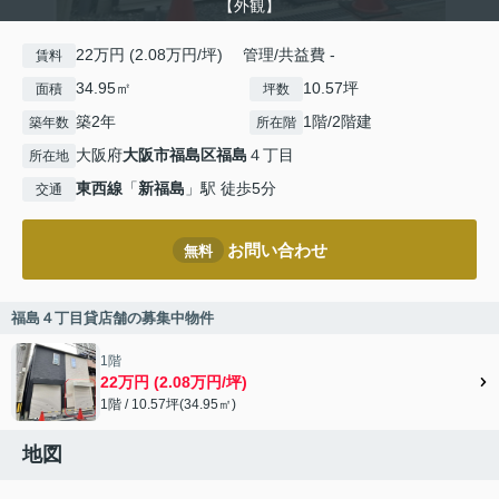
【外観】
22万円 (2.08万円/坪) 管理/共益費 -
賃料
34.95㎡
10.57坪
面積
坪数
築2年
1階/2階建
築年数
所在階
大阪府
大阪市福島区
福島
４丁目
所在地
東西線
「
新福島
」駅 徒歩5分
交通
お問い合わせ
無料
福島４丁目貸店舗の募集中物件
1階
22万円 (2.08万円/坪)
1階 / 10.57坪(34.95㎡)
地図