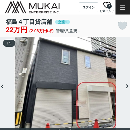
0
ログイン
お気に入り
福島４丁目貸店舗
空室1
22万円
(2.08万円/坪)
管理/共益費 -
1
/
3