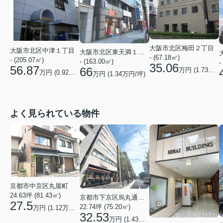
大阪市北区梅田２丁目
大阪市北区中津１丁目
大阪市北区東天満１丁目
- (67.18㎡)
- (205.07㎡)
- (163.00㎡)
-
35.06
56.87
66
万円 (
1.73
万円/
万円 (
0.92
万円/坪)
万円 (
1.34
万円/坪)
よく見られている物件
京都市中京区丸屋町
24.63坪 (81.43㎡)
京都市下京区烏丸通五条上る五条烏丸町
27.5
22.74坪 (75.20㎡)
万円 (1.12万円/坪)
32.53
万円 (1.43万円/坪)