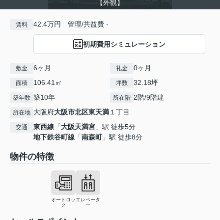
【外観】
42.4万円 管理/共益費 -
賃料
初期費用シミュレーション
6ヶ月
0ヶ月
敷金
礼金
106.41㎡
32.18坪
面積
坪数
築10年
2階/9階建
築年数
所在階
大阪府
大阪市北区
東天満
１丁目
所在地
東西線
「
大阪天満宮
」駅 徒歩5分
交通
地下鉄谷町線
「
南森町
」駅 徒歩8分
物件の特徴
オートロッ
エレベータ
ク
ー