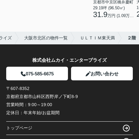
京都市中京区橋弁慶町
1
29.19坪 (96.50㎡)
31.9
万円 (1.09万円/坪)
ライズ
大阪市北区の物件一覧
ＵＬＴＩＭ東天満
２階
株式会社ムカイ・エンタープライズ
075-585-6675
お問い合わせ
〒607-8352
京都府京都市山科区西野岸ノ下町8-9
営業時間：
9:00～19:00
定休日：
年末年始/お盆期間
トップページ