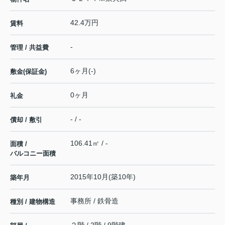
42.4万円
賃料
-
管理 / 共益費
6ヶ月(-)
敷金(保証金)
0ヶ月
礼金
- / -
償却 / 敷引
106.41㎡ / -
面積 /
バルコニー面積
2015年10月(築10年)
築年月
事務所 / 鉄骨造
種別 / 建物構造