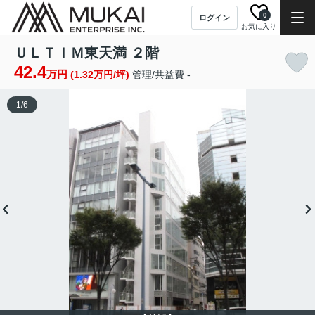
0
ログイン
お気に入り
ＵＬＴＩＭ東天満 ２階
42.4
万円
(1.32万円/坪)
管理/共益費 -
1
/
6