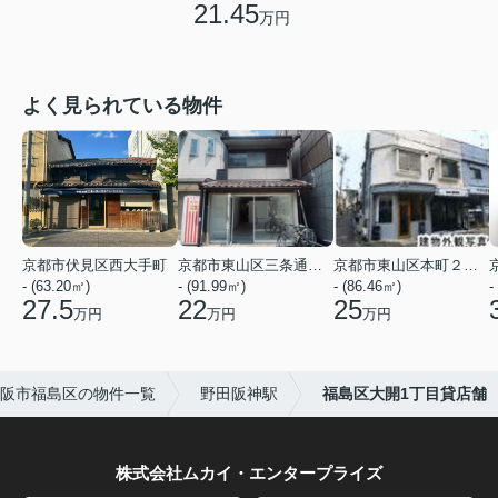
21.45
万円
よく見られている物件
京都市伏見区西大手町
京都市東山区三条通北裏白川筋西入２丁目東姉小路町
京都市東山区本町２２丁目
- (63.20㎡)
- (91.99㎡)
- (86.46㎡)
-
27.5
22
25
万円
万円
万円
阪市福島区の物件一覧
野田阪神駅
福島区大開1丁目貸店舗
株式会社ムカイ・エンタープライズ