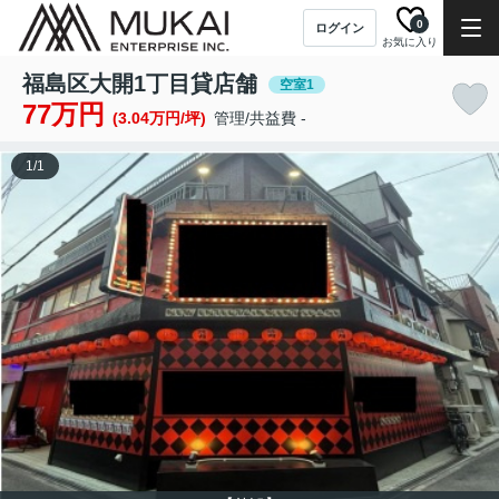
0
ログイン
お気に入り
福島区大開1丁目貸店舗
空室1
77万円
(3.04万円/坪)
管理/共益費 -
1
/
1