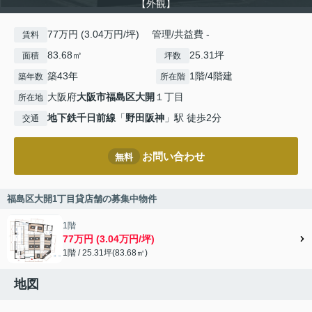
【外観】
77万円 (3.04万円/坪) 管理/共益費 -
賃料
83.68㎡
25.31坪
面積
坪数
築43年
1階/4階建
築年数
所在階
大阪府
大阪市福島区
大開
１丁目
所在地
地下鉄千日前線
「
野田阪神
」駅 徒歩2分
交通
お問い合わせ
無料
福島区大開1丁目貸店舗の募集中物件
1階
77万円 (3.04万円/坪)
1階 / 25.31坪(83.68㎡)
地図