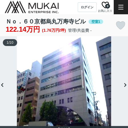
0
ログイン
お気に入り
Ｎｏ．６０京都烏丸万寿寺ビル
空室1
122.14万円
(1.76万円/坪)
管理/共益費 -
1
/
10