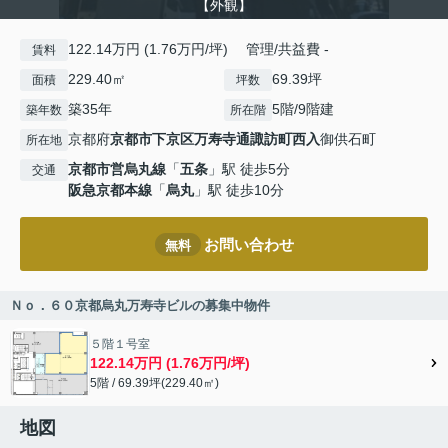
【外観】
122.14万円 (1.76万円/坪) 管理/共益費 -
賃料
229.40㎡
69.39坪
面積
坪数
築35年
5階/9階建
築年数
所在階
京都府
京都市下京区
万寿寺通諏訪町西入
御供石町
所在地
京都市営烏丸線
「
五条
」駅 徒歩5分
交通
阪急京都本線
「
烏丸
」駅 徒歩10分
お問い合わせ
無料
Ｎｏ．６０京都烏丸万寿寺ビルの募集中物件
５階１号室
122.14万円 (1.76万円/坪)
5階 / 69.39坪(229.40㎡)
地図