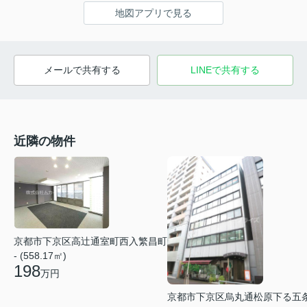
地図アプリで見る
メールで共有する
LINEで共有する
近隣の物件
京都市下京区高辻通室町西入繁昌町
- (558.17㎡)
198
万円
京都市下京区烏丸通松原下る五