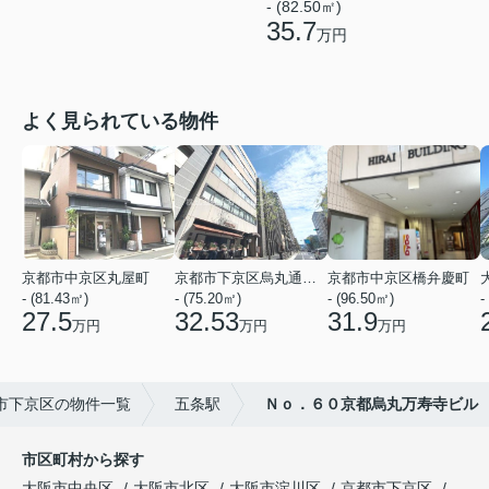
- (82.50㎡)
35.7
万円
よく見られている物件
京都市中京区丸屋町
京都市下京区烏丸通五条上る五条烏丸町
京都市中京区橋弁慶町
- (81.43㎡)
- (75.20㎡)
- (96.50㎡)
-
27.5
32.53
31.9
万円
万円
万円
市下京区の物件一覧
五条駅
Ｎｏ．６０京都烏丸万寿寺ビル
市区町村から探す
大阪市中央区
大阪市北区
大阪市淀川区
京都市下京区