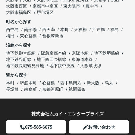
大阪市西区
京都市中京区
東大阪市
豊中市
大阪市福島区
堺市堺区
町名から探す
西中島
南船場
西天満
本町
天神橋
江戸堀
福島
梅田
東心斎橋
曾根崎新地
沿線から探す
地下鉄御堂筋線
阪急京都本線
京阪本線
地下鉄堺筋線
地下鉄谷町線
地下鉄四つ橋線
東海道本線
地下鉄長堀鶴見緑地
地下鉄中央線
大阪環状線
駅から探す
本町
堺筋本町
心斎橋
西中島南方
新大阪
烏丸
長堀橋
南森町
京都河原町
祇園四条
株式会社ムカイ・エンタープライズ
075-585-6675
お問い合わせ