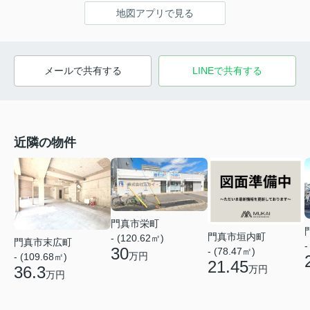
地図アプリで見る
メールで共有する
LINEで共有する
近隣の物件
門真市栄町
門真市垣内町
- (120.62㎡)
門真市末広町
-
30
- (78.47㎡)
万円
- (109.68㎡)
21.45
36.3
万円
万円