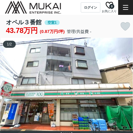
0
ログイン
お気に入り
オペル３番館
空室1
43.78万円
(0.87万円/坪)
管理/共益費 -
1
/
2