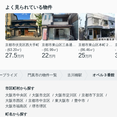
よく見られている物件
京都市伏見区西大手町
京都市東山区三条通北裏白川筋西入２丁目東姉小路町
京都市東山区本町２２丁目
- (63.20㎡)
- (91.99㎡)
- (86.46㎡)
-
27.5
22
25
万円
万円
万円
ープライズ
門真市の物件一覧
古川橋駅
オペル３番館
市区町村から探す
大阪市中央区
大阪市北区
大阪市淀川区
京都市下京区
大阪市西区
京都市中京区
東大阪市
豊中市
大阪市福島区
堺市堺区
町名から探す