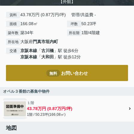
【外観】
43.78万円 (0.87万円/坪) 管理/共益費 -
賃料
166.08㎡
50.23坪
面積
坪数
築34年
1階/4階建
築年数
所在階
大阪府
門真市
垣内町
所在地
京阪本線
「
古川橋
」駅 徒歩6分
交通
京阪本線
「
大和田
」駅 徒歩12分
お問い合わせ
無料
オペル３番館の募集中物件
１階
43.78万円 (0.87万円/坪)
1階 / 50.23坪(166.08㎡)
地図