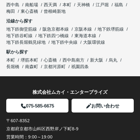
西中島
南船場
西天満
本町
天神橋
江戸堀
福島
梅田
東心斎橋
曾根崎新地
沿線から探す
地下鉄御堂筋線
阪急京都本線
京阪本線
地下鉄堺筋線
地下鉄谷町線
地下鉄四つ橋線
東海道本線
地下鉄長堀鶴見緑地
地下鉄中央線
大阪環状線
駅から探す
本町
堺筋本町
心斎橋
西中島南方
新大阪
烏丸
長堀橋
南森町
京都河原町
祇園四条
株式会社ムカイ・エンタープライズ
075-585-6675
お問い合わせ
〒607-8352
京都府京都市山科区西野岸ノ下町8-9
営業時間：
9:00～19:00