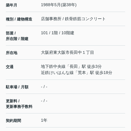
1988年5月(築38年)
築年月
店舗事務所 / 鉄骨鉄筋コンクリート
種別 / 建物構造
101 / 1階 / 10階建
部屋 /
所在階 / 階建
大阪府
東大阪市
長田中
１丁目
所在地
地下鉄中央線
「
長田
」駅 徒歩3分
交通
近鉄けいはんな線
「
荒本
」駅 徒歩18分
- / -
駐車場 / 月額
- / -
更新料 /
更新事務手数料
1年
契約期間