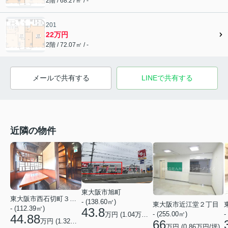
2階 / 68.27㎡ / -
201
22万円
2階 / 72.07㎡ / -
メールで共有する
LINEで共有する
近隣の物件
東大阪市旭町
東大阪市西石切町３丁目
- (138.60㎡)
東大阪市近江堂２丁目
- (112.39㎡)
43.8
-
- (255.00㎡)
万円 (
1.04
万円/坪)
44.88
万円 (
1.32
万円/坪)
66
万円 (
0.86
万円/坪)