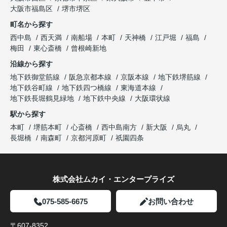
大阪市福島区
堺市堺区
町名から探す
西中島
西天満
南船場
本町
天神橋
江戸堀
福島
梅田
東心斎橋
曾根崎新地
沿線から探す
地下鉄御堂筋線
阪急京都本線
京阪本線
地下鉄堺筋線
地下鉄谷町線
地下鉄四つ橋線
東海道本線
地下鉄長堀鶴見緑地
地下鉄中央線
大阪環状線
駅から探す
本町
堺筋本町
心斎橋
西中島南方
新大阪
烏丸
長堀橋
南森町
京都河原町
祇園四条
株式会社ムカイ・エンタープライズ
075-585-6675
お問い合わせ
〒607-8352