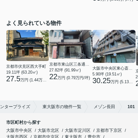
よく見られている物件
京都市東山区三条通北裏白川筋西入２丁目東姉小路町
京都市伏見区西大手町
大阪市中央区東心斎橋２丁目
27.82坪 (91.99㎡)
19.11坪 (63.20㎡)
5.90坪 (19.51㎡)
22
2
27.5
万円 (0.79万円/坪)
30.25
万円 (1.44万円/坪)
万円 (5.13万円/坪)
ンタープライズ
東大阪市の物件一覧
メゾン長田
101
市区町村から探す
大阪市中央区
大阪市北区
大阪市淀川区
京都市下京区
大阪市西区
京都市中京区
東大阪市
豊中市