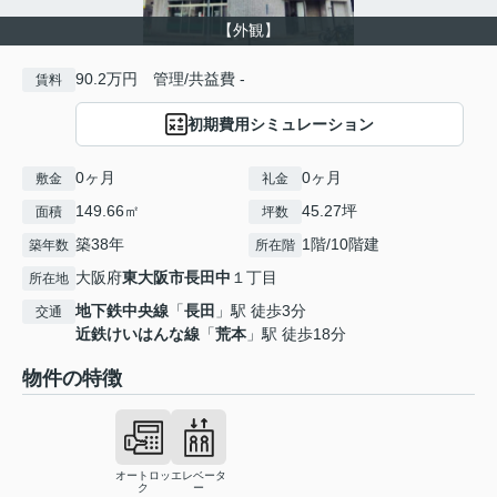
【外観】
90.2万円 管理/共益費 -
賃料
初期費用シミュレーション
0ヶ月
0ヶ月
敷金
礼金
149.66㎡
45.27坪
面積
坪数
築38年
1階/10階建
築年数
所在階
大阪府
東大阪市
長田中
１丁目
所在地
地下鉄中央線
「
長田
」駅 徒歩3分
交通
近鉄けいはんな線
「
荒本
」駅 徒歩18分
物件の特徴
オートロッ
エレベータ
ク
ー