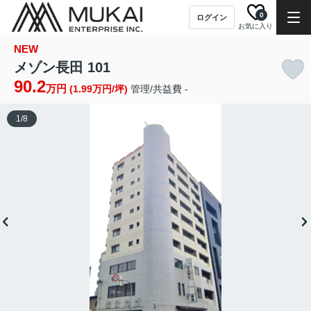
0
ログイン
お気に入り
NEW
メゾン長田 101
90.2
万円
(1.99万円/坪)
管理/共益費 -
1
/
8