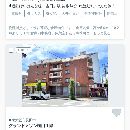
近鉄けいはんな線「吉田」駅 徒歩14分
近鉄けいはんな線「新石切」駅 徒歩26分
電気有
都市ガス
好立地
天井が高い
視認性良好
路面店
物流拠点として検討可能な倉庫物件です！ 倉庫内天井高が6.6ｍ～10.2
ｍあります☆ 倉庫内事務所、休憩室もあり事務所と...
もっと見る
店舗一部
東大阪市長田中
グランドメゾン樋口
１階