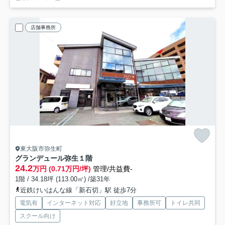
店舗事務所
東大阪市弥生町
グランデュール弥生
１階
24.2
万円 (0.71万円/坪)
管理/共益費-
1階 / 34.18坪 (113.00㎡) /築31年
近鉄けいはんな線「新石切」駅 徒歩7分
電気有
インターネット対応
好立地
事務所可
トイレ共同
スクール向け