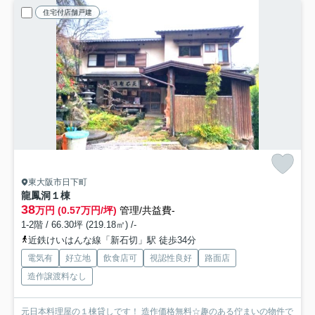
住宅付店舗戸建
東大阪市日下町
龍鳳洞
１棟
38
万円 (0.57万円/坪)
管理/共益費-
1-2階 / 66.30坪 (219.18㎡) /-
近鉄けいはんな線「新石切」駅 徒歩34分
電気有
好立地
飲食店可
視認性良好
路面店
造作譲渡料なし
元日本料理屋の１棟貸しです！ 造作価格無料☆趣のある佇まいの物件で