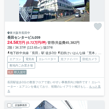
東大阪市長田中
長田センタービル
209
24.58
万円 (0.72万円/坪)
管理/共益費45,382円
2階 / 34.37坪 (113.65㎡) /築37年
地下鉄中央線「長田」駅 徒歩3分
近鉄けいはんな線「荒本」駅 徒歩16分
エアコン
電気有
エレベーター
光ファイバー
防犯カメラ
敷地内ごみ置き場
礼0
即入居可
長田駅徒歩3分の整形フロアで使いやすい事務所向け物件です！ エレベ
ーター・エアコンを備えており、初期のレイアウト検討もし...
もっと見
る
店舗事務所