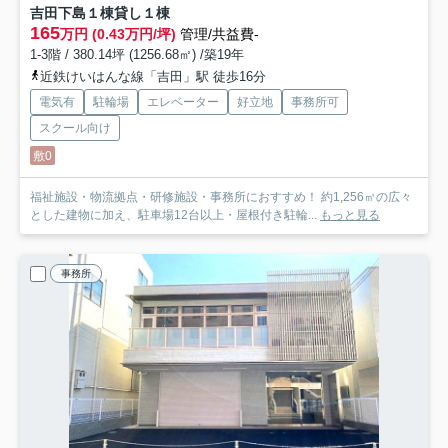
吉田下島１棟貸し
１棟
165
万円 (0.43万円/坪)
管理/共益費-
1-3階 / 380.14坪 (1256.68㎡) /築19年
近鉄けいはんな線「吉田」駅 徒歩16分
電気有
駐輪場
エレベーター
好立地
事務所可
スクール向け
敷0
福祉施設・物流拠点・研修施設・事務所におすすめ！ 約1,256㎡の広々
とした建物に加え、駐車場12台以上・屋根付き駐輪...
もっと見る
事務所