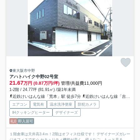
東大阪市中野
アハトハイク中野
02号室
21.67
万円 (0.87万円/坪)
管理/共益費11,000円
1-2階 / 24.77坪 (81.91㎡) /築1年未満
近鉄けいはんな線「荒本」駅 徒歩7分
近鉄けいはんな線「吉田」駅 徒歩21分
エアコン
電気有
温水洗浄便座
防犯カメラ
IHクッキングヒーター
デザイナーズ
礼0
即入居可
１階倉庫は天井高3.4ｍ！2階はオフィス仕様です！ デザイナーズガレー
ジオフィスです☆ セキュリティ機能が高く、様々なご...
もっと見る