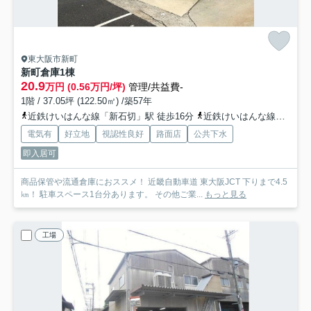
東大阪市新町
新町倉庫
1棟
20.9
万円 (0.56万円/坪)
管理/共益費-
1階 / 37.05坪 (122.50㎡) /築57年
近鉄けいはんな線「新石切」駅 徒歩16分
近鉄けいはんな線「吉田」駅 徒歩22分
電気有
好立地
視認性良好
路面店
公共下水
即入居可
商品保管や流通倉庫におススメ！ 近畿自動車道 東大阪JCT 下りまで4.5
㎞！ 駐車スペース1台分あります。 その他ご業...
もっと見る
工場