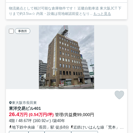
物流拠点として検討可能な倉庫物件です！ 近畿自動車道 東大阪JCT 下
りまで約3.5㎞☆ 内装・設備は現地確認前提となり...
もっと見る
事務所
東大阪市長田東
東洋交易ビル
401
26.4
万円 (0.54万円/坪)
管理/共益費99,000円
4階 / 48.67坪 (160.92㎡) /築40年
地下鉄中央線「長田」駅 徒歩8分
近鉄けいはんな線「荒本」駅 徒歩15分