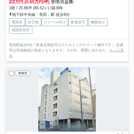
22
万円 (0.85万円/坪)
管理/共益費-
1階 / 25.86坪 (85.52㎡) /築39年
地下鉄中央線「長田」駅 徒歩9分
電気有
好立地
スクール向け
飲食店可
物販向け
視認性良好
長田駅徒歩9分！飲食店相談可のスケルトンのテナント物件です！ 設備
等は現地確認が前提となりますが、その分、業態に合わせた...
もっと見
る
事務所