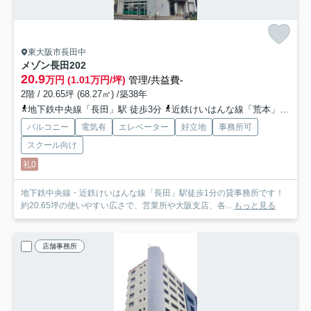
東大阪市長田中
メゾン長田
202
20.9
万円 (1.01万円/坪)
管理/共益費-
2階 / 20.65坪 (68.27㎡) /築38年
地下鉄中央線「長田」駅 徒歩3分
近鉄けいはんな線「荒本」駅 徒歩18分
バルコニー
電気有
エレベーター
好立地
事務所可
スクール向け
礼0
地下鉄中央線・近鉄けいはんな線「長田」駅徒歩1分の貸事務所です！
約20.65坪の使いやすい広さで、営業所や大阪支店、各...
もっと見る
店舗事務所