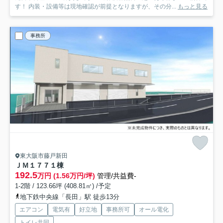
す！ 内装・設備等は現地確認が前提となりますが、その分...
もっと見る
事務所
東大阪市藤戸新田
ＪＭ１７７
１棟
192.5
万円 (1.56万円/坪)
管理/共益費-
1-2階 / 123.66坪 (408.81㎡) /予定
地下鉄中央線「長田」駅 徒歩13分
エアコン
電気有
好立地
事務所可
オール電化
トイレ共同