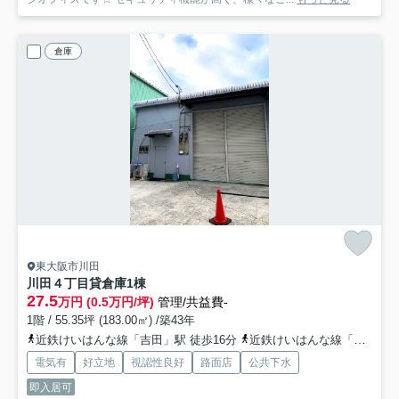
倉庫
東大阪市川田
川田４丁目貸倉庫
1棟
27.5
万円 (0.5万円/坪)
管理/共益費-
1階 / 55.35坪 (183.00㎡) /築43年
近鉄けいはんな線「吉田」駅 徒歩16分
近鉄けいはんな線「新石切」駅 徒歩30分
電気有
好立地
視認性良好
路面店
公共下水
即入居可