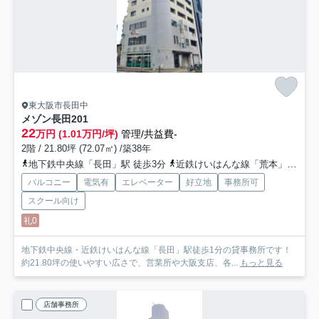
東大阪市長田中
メゾン長田
201
22
万円 (1.01万円/坪)
管理/共益費-
2階 / 21.80坪 (72.07㎡) /築38年
地下鉄中央線「長田」駅 徒歩3分
近鉄けいはんな線「荒本」駅 徒歩18分
バルコニー
電気有
エレベーター
好立地
事務所可
スクール向け
礼0
地下鉄中央線・近鉄けいはんな線「長田」駅徒歩1分の貸事務所です！
約21.80坪の使いやすい広さで、営業所や大阪支店、各...
もっと見る
店舗事務所