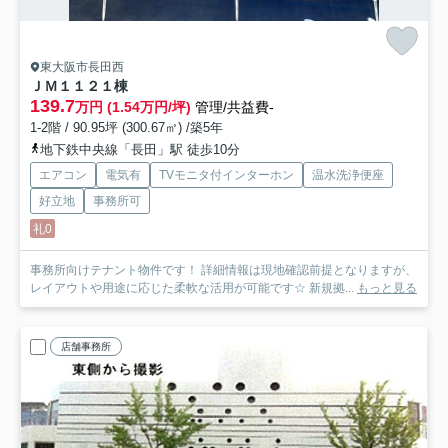
東大阪市長田西
ＪＭ１１２
１棟
139.7
万円 (1.54万円/坪)
管理/共益費-
1-2階 / 90.95坪 (300.67㎡) /築5年
地下鉄中央線「長田」駅 徒歩10分
エアコン
電気有
TVモニタ付インターホン
温水洗浄便座
好立地
事務所可
礼0
事務所向けテナント物件です！ 詳細情報は現地確認前提となりますが、
レイアウトや用途に応じた柔軟な活用が可能です☆ 新規拠...
もっと見る
店舗事務所