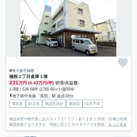
東大阪市楠根
楠根２丁目倉庫
１棟
231
万円 (0.43万円/坪)
管理/共益費-
1-3階 / 534.09坪 (1765.60㎡) /築55年
地下鉄中央線「長田」駅 徒歩18分
電気有
好立地
視認性良好
路面店
公共下水
物品保管や軽作業におススメ！ 1ｔリフトあります☆ 内装・設備は現地
確認前提となりますが、用途に応じたカスタマイズを前提...
もっと見る