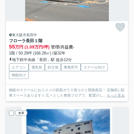
東大阪市長田中
フローラ長田
１階
55
万円 (1.09万円/坪)
管理/共益費-
1階 / 50.29坪 (166.28㎡) /築32年
地下鉄中央線「長田」駅 徒歩12分
エアコン
電気有
好立地
事務所可
スクール向け
物販向け
物販やスクールにおススメの前面ガラス張りの１階路面店！ 店舗前に駐
車スペースあります☆ 広々とした整形フロアで、配置のし...
もっと見る
倉庫