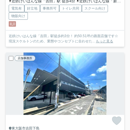
近鉄けいはんな線「吉田」駅 徒歩4分
近鉄けいはんな線「新石切」駅 徒歩23分
電気有
好立地
事務所可
トイレ共同
スクール向け
物販向け
礼0
近鉄けいはんな線「吉田」駅徒歩約3分！ 約50.51坪の路面店舗です☆
現況スケルトンのため、業態やコンセプトに合わせた...
もっと見る
店舗事務所
東大阪市吉田下島