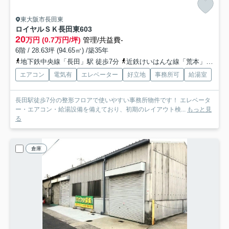
東大阪市長田東
ロイヤルＳＫ長田東
603
20
万円 (0.7万円/坪)
管理/共益費-
6階 / 28.63坪 (94.65㎡) /築35年
地下鉄中央線「長田」駅 徒歩7分
近鉄けいはんな線「荒本」駅 徒歩14分
エアコン
電気有
エレベーター
好立地
事務所可
給湯室
長田駅徒歩7分の整形フロアで使いやすい事務所物件です！ エレベータ
ー・エアコン・給湯設備を備えており、初期のレイアウト検...
もっと見
る
倉庫