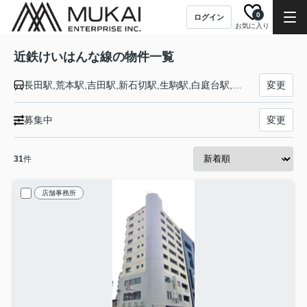
0
ログイン
お気に入り
近鉄けいはんな線の物件一覧
長田駅,荒本駅,吉田駅,新石切駅,生駒駅,白庭台駅,学研北生駒駅,学研奈良登美ヶ丘駅
変更
募集中
変更
31
件
店舗事務所