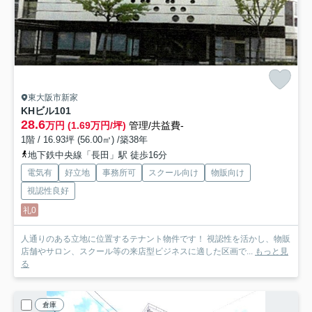
東大阪市新家
KHビル
101
28.6
万円 (1.69万円/坪)
管理/共益費-
1階 / 16.93坪 (56.00㎡) /築38年
地下鉄中央線「長田」駅 徒歩16分
電気有
好立地
事務所可
スクール向け
物販向け
視認性良好
礼0
人通りのある立地に位置するテナント物件です！ 視認性を活かし、物販
店舗やサロン、スクール等の来店型ビジネスに適した区画で...
もっと見
る
倉庫