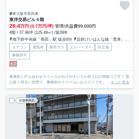
東大阪市長田東
東洋交易ビル
４階
26.4
万円 (0.7万円/坪)
管理/共益費99,000円
4階 / 37.96坪 (125.49㎡) /築39年
地下鉄中央線「長田」駅 徒歩8分
近鉄けいはんな線「荒本」駅 徒歩15分
エアコン
電気有
都市ガス
エレベーター
好立地
事務所可
礼0
事務所と打ち合わせスペースが分けやすい２か所入口の間取りです！ 窓
が多く明るい空間で、事務所やスクールにおススメです。 ...
もっと見る
店舗事務所