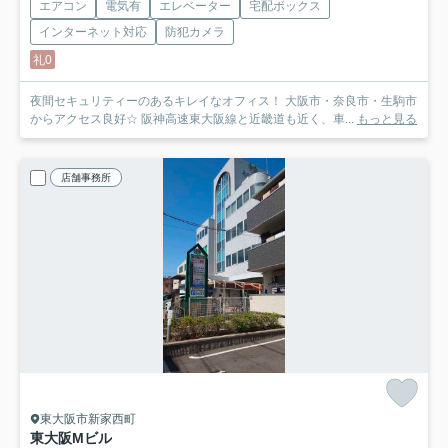
エアコン
電気有
エレベーター
宅配ボックス
インターネット対応
防犯カメラ
礼0
夜間セキュリティーのあるキレイなオフィス！ 大阪市・奈良市・生駒市
からアクセス良好☆ 阪神高速東大阪線と近畿道も近く、車...
もっと見る
店舗事務所
東大阪市新家西町
東大阪Mビル