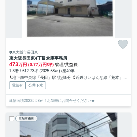
東大阪市長田東
東大阪長田東4丁目倉庫事務所
473
万円 (0.77万円/坪)
管理/共益費-
1-3階 / 612.73坪 (2025.58㎡) /築40年
地下鉄中央線「長田」駅 徒歩8分
近鉄けいはんな線「荒本」駅 徒歩21分
電気有
公共下水
建物面積20225.58㎡！お気軽にお問合せください★
店舗事務所