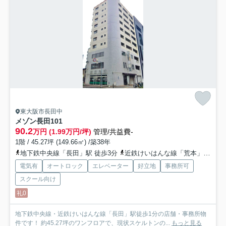
東大阪市長田中
メゾン長田
101
90.2
万円 (1.99万円/坪)
管理/共益費-
1階 / 45.27坪 (149.66㎡) /築38年
地下鉄中央線「長田」駅 徒歩3分
近鉄けいはんな線「荒本」駅 徒歩18分
電気有
オートロック
エレベーター
好立地
事務所可
スクール向け
礼0
地下鉄中央線・近鉄けいはんな線「長田」駅徒歩1分の店舗・事務所物
件です！ 約45.27坪のワンフロアで、現状スケルトンの...
もっと見る