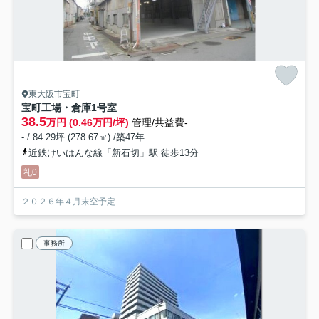
東大阪市宝町
宝町工場・倉庫1号室
38.5
万円 (0.46万円/坪)
管理/共益費-
- / 84.29坪 (278.67㎡) /築47年
近鉄けいはんな線「新石切」駅 徒歩13分
礼0
２０２６年４月末空予定
事務所