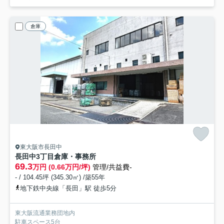
倉庫
東大阪市長田中
長田中3丁目倉庫・事務所
69.3
万円 (0.66万円/坪)
管理/共益費-
- / 104.45坪 (345.30㎡) /築55年
地下鉄中央線「長田」駅 徒歩5分
東大阪流通業務団地内
駐車スペース5台