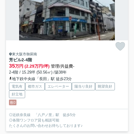
東大阪市御厨南
芳ビル
2-4階
35
万円 (2.29万円/坪)
管理/共益費-
2-4階 / 15.29坪 (50.56㎡) /築38年
地下鉄中央線「長田」駅 徒歩23分
電気有
都市ガス
エレベーター
陽当り良好
眺望良好
好立地
敷0
◎近鉄奈良線 「八戸ノ里」駅 徒歩5分
◎各階ワンフロア貸も相談可能
たくさんのお問い合わせお待ちしております♪