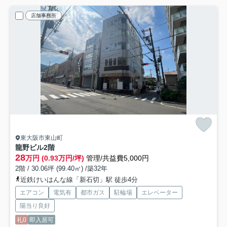
店舗事務所
東大阪市東山町
龍野ビル
2階
28
万円 (0.93万円/坪)
管理/共益費5,000円
2階 / 30.06坪 (99.40㎡) /築32年
近鉄けいはんな線「新石切」駅 徒歩4分
エアコン
電気有
都市ガス
駐輪場
エレベーター
陽当り良好
礼0
即入居可