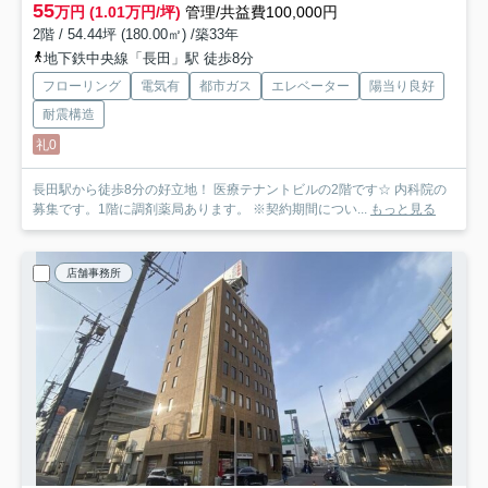
55
万円 (1.01万円/坪)
管理/共益費100,000円
2階 / 54.44坪 (180.00㎡) /築33年
地下鉄中央線「長田」駅 徒歩8分
フローリング
電気有
都市ガス
エレベーター
陽当り良好
耐震構造
礼0
長田駅から徒歩8分の好立地！ 医療テナントビルの2階です☆ 内科院の
募集です。1階に調剤薬局あります。 ※契約期間につい...
もっと見る
店舗事務所