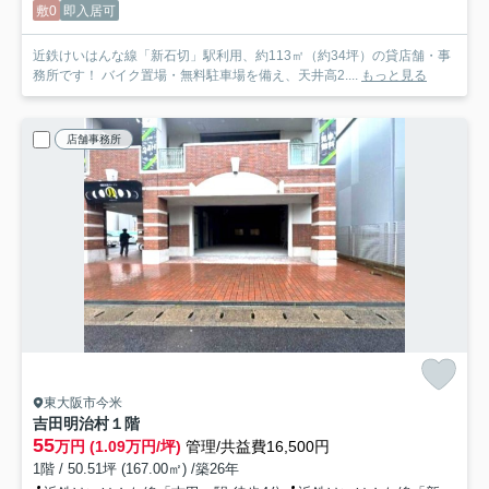
敷0
即入居可
近鉄けいはんな線「新石切」駅利用、約113㎡（約34坪）の貸店舗・事
務所です！ バイク置場・無料駐車場を備え、天井高2....
もっと見る
店舗事務所
東大阪市今米
吉田明治村
１階
55
万円 (1.09万円/坪)
管理/共益費16,500円
1階 / 50.51坪 (167.00㎡) /築26年