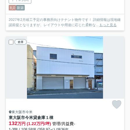
礼0
新築
2027年2月竣工予定の事務所向けテナント物件です！ 詳細情報は現地確
認前提となりますが、レイアウトや用途に応じた柔軟な...
もっと見る
倉庫
東大阪市今米
東大阪市今米貸倉庫
１棟
132
万円 (1.22万円/坪)
管理/共益費-
1-3階 / 108.58坪 (358.97㎡) /築36年