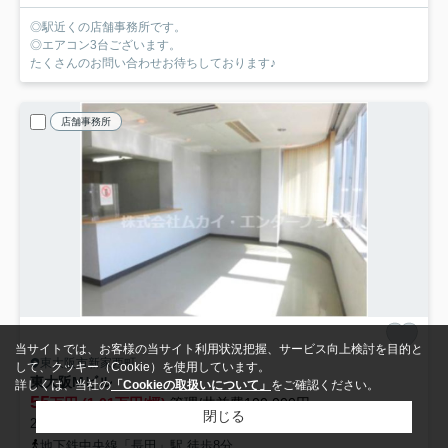
◎駅近くの店舗事務所です。
◎エアコン3台ございます。
たくさんのお問い合わせお待ちしております♪
店舗事務所
当サイトでは、お客様の当サイト利用状況把握、サービス向上検討を目的と
東大阪市新家西町
して、クッキー（Cookie）を使用しています。
東大阪Mビル
詳しくは、当社の
「Cookieの取扱いについて」
をご確認ください。
55
万円 (1.01万円/坪)
管理/共益費100,000円
閉じる
2階 / 54.44坪 (180.00㎡) /築33年
地下鉄中央線「長田」駅 徒歩8分