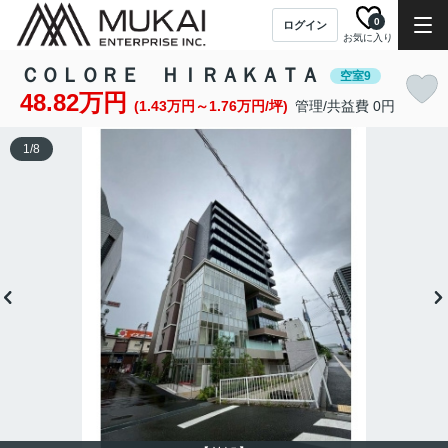
0
ログイン
お気に入り
ＣＯＬＯＲＥ ＨＩＲＡＫＡＴＡ
空室9
48.82万円
(1.43万円～1.76万円/坪)
管理/共益費 0円
1
/
8