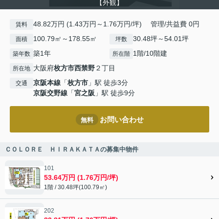
【外観】
48.82万円 (1.43万円～1.76万円/坪) 管理/共益費 0円
賃料
100.79㎡～178.55㎡
30.48坪～54.01坪
面積
坪数
築1年
1階/10階建
築年数
所在階
大阪府
枚方市
西禁野
２丁目
所在地
京阪本線
「
枚方市
」駅 徒歩3分
交通
京阪交野線
「
宮之阪
」駅 徒歩9分
お問い合わせ
無料
ＣＯＬＯＲＥ ＨＩＲＡＫＡＴＡの募集中物件
101
53.64万円 (1.76万円/坪)
1階 / 30.48坪(100.79㎡)
202