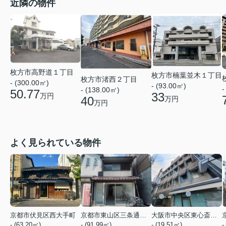
近隣の物件
枚方市高野道１丁目
枚方市楠葉並木１丁目
枚方市渚西２丁目
- (300.00㎡)
- (93.00㎡)
-
- (138.00㎡)
50.77
33
万円
40
万円
万円
よく見られている物件
京都市伏見区西大手町
京都市東山区三条通北裏白川筋西入２丁目東姉小路町
大阪市中央区東心斎橋２丁目
- (63.20㎡)
- (91.99㎡)
- (19.51㎡)
-