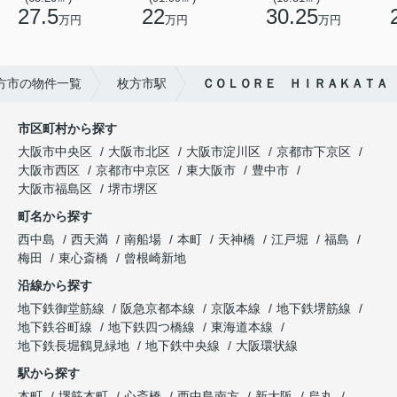
27.5
22
30.25
万円
万円
万円
方市の物件一覧
枚方市駅
ＣＯＬＯＲＥ ＨＩＲＡＫＡＴＡ
市区町村から探す
大阪市中央区
大阪市北区
大阪市淀川区
京都市下京区
大阪市西区
京都市中京区
東大阪市
豊中市
大阪市福島区
堺市堺区
町名から探す
西中島
西天満
南船場
本町
天神橋
江戸堀
福島
梅田
東心斎橋
曾根崎新地
沿線から探す
地下鉄御堂筋線
阪急京都本線
京阪本線
地下鉄堺筋線
地下鉄谷町線
地下鉄四つ橋線
東海道本線
地下鉄長堀鶴見緑地
地下鉄中央線
大阪環状線
駅から探す
本町
堺筋本町
心斎橋
西中島南方
新大阪
烏丸