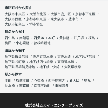
市区町村から探す
大阪市中央区
大阪市北区
大阪市淀川区
京都市下京区
大阪市西区
京都市中京区
東大阪市
豊中市
大阪市福島区
堺市堺区
町名から探す
西中島
南船場
西天満
本町
天神橋
江戸堀
福島
梅田
東心斎橋
曾根崎新地
沿線から探す
地下鉄御堂筋線
阪急京都本線
京阪本線
地下鉄堺筋線
地下鉄谷町線
地下鉄四つ橋線
東海道本線
地下鉄長堀鶴見緑地
地下鉄中央線
大阪環状線
駅から探す
本町
堺筋本町
心斎橋
西中島南方
新大阪
烏丸
長堀橋
南森町
京都河原町
祇園四条
株式会社ムカイ・エンタープライズ