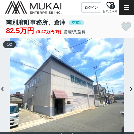
0
ログイン
お気に入り
南別府町事務所、倉庫
空室1
82.5万円
(0.47万円/坪)
管理/共益費 -
1
/
2