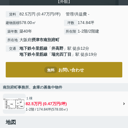
【外観】
82.5万円 (0.47万円/坪) 管理/共益費 -
賃料
578.00㎡
174.84坪
建物面積
坪数
築40年
1-2階/2階建
築年数
所在階
大阪府
摂津市
南別府町
所在地
地下鉄今里筋線
「
井高野
」駅 徒歩12分
交通
地下鉄今里筋線
「
瑞光四丁目
」駅 徒歩19分
お問い合わせ
無料
南別府町事務所、倉庫の募集中物件
１棟
82.5万円 (0.47万円/坪)
1-2階 / 174.84坪(578.00㎡)
地図