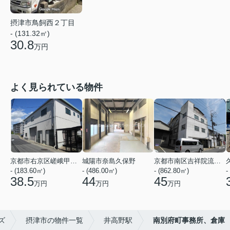
摂津市鳥飼西２丁目
- (131.32㎡)
30.8
万円
よく見られている物件
京都市右京区嵯峨甲塚町
城陽市奈島久保野
京都市南区吉祥院流作町
- (183.60㎡)
- (486.00㎡)
- (862.80㎡)
-
38.5
44
45
万円
万円
万円
ズ
摂津市の物件一覧
井高野駅
南別府町事務所、倉庫