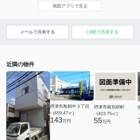
地図アプリで見る
メールで共有する
LINEで共有する
近隣の物件
摂津市鳥飼中３丁目
摂津市南別府町
- (659.47㎡)
- (423.75㎡)
-
143
55
万円
万円