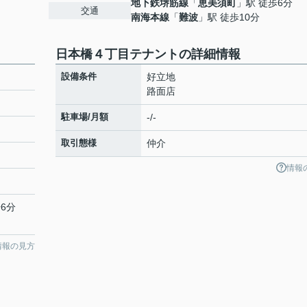
地下鉄堺筋線
「
恵美須町
」駅 徒歩6分
交通
南海本線
「
難波
」駅 徒歩10分
日本橋４丁目テナントの詳細情報
設備条件
好立地
路面店
駐車場/月額
-/-
取引態様
仲介
情報
6分
情報の見方