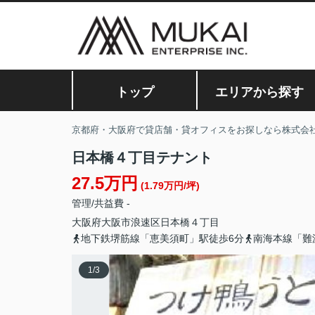
トップ
エリアから探す
京都府・大阪府で貸店舗・貸オフィスをお探しなら株式会
日本橋４丁目テナント
27.5万円
(1.79万円/坪)
管理/共益費 -
大阪府
大阪市浪速区
日本橋
４丁目
地下鉄堺筋線「恵美須町」駅徒歩6分
南海本線「難
1
/
3