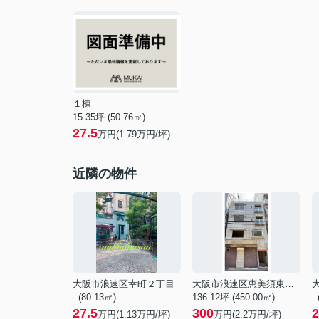
１棟
15.35坪 (50.76㎡)
27.5
万円(1.79万円/坪)
近隣の物件
大阪市浪速区幸町２丁目
大阪市浪速区恵美須東１丁目
- (80.13㎡)
136.12坪 (450.00㎡)
-
27.5
300
2
万円(
1.13
万円/坪)
万円(
2.2
万円/坪)