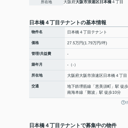
大阪府
大阪市浪速区
日本橋
４丁目
所在地
日本橋４丁目テナントの基本情報
物件名
日本橋４丁目テナント
価格
27.5万円(1.79万円/坪)
管理/共益費
-
築年月
-（-）
所在地
大阪府
大阪市浪速区
日本橋
４丁目
交通
地下鉄堺筋線
「
恵美須町
」駅 徒歩
南海本線
「
難波
」駅 徒歩10分
日本橋４丁目テナントで募集中の物件