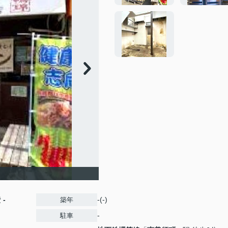
費
-
-(-)
築年
-
駐車