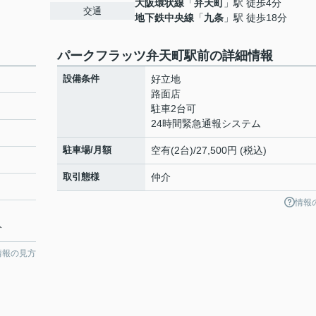
大阪環状線
「
弁天町
」駅 徒歩4分
交通
地下鉄中央線
「
九条
」駅 徒歩18分
パークフラッツ弁天町駅前の詳細情報
設備条件
好立地
路面店
駐車2台可
24時間緊急通報システム
駐車場/月額
空有(2台)/27,500円 (税込)
取引態様
仲介
情報
分
情報の見方