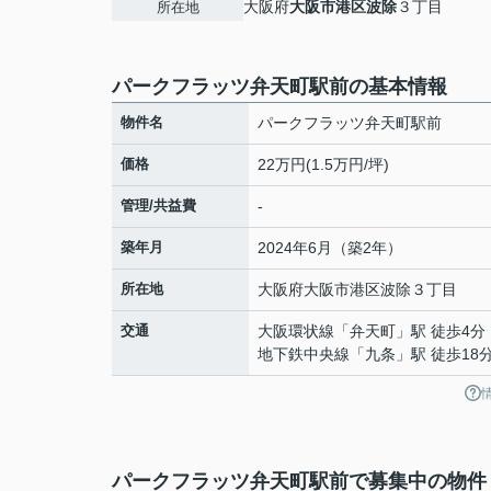
大阪府
大阪市港区
波除
３丁目
所在地
パークフラッツ弁天町駅前の基本情報
物件名
パークフラッツ弁天町駅前
価格
22万円(1.5万円/坪)
管理/共益費
-
築年月
2024年6月（築2年）
所在地
大阪府
大阪市港区
波除
３丁目
交通
大阪環状線
「
弁天町
」駅 徒歩4分
地下鉄中央線
「
九条
」駅 徒歩18
パークフラッツ弁天町駅前で募集中の物件