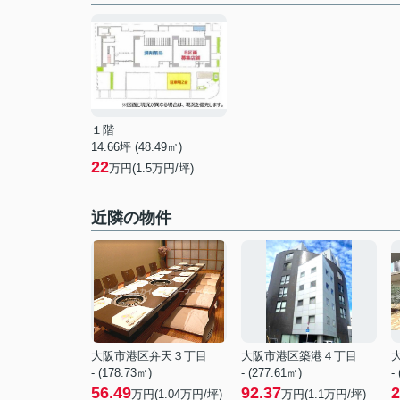
１階
14.66坪 (48.49㎡)
22
万円(1.5万円/坪)
近隣の物件
大阪市港区弁天３丁目
大阪市港区築港４丁目
- (178.73㎡)
- (277.61㎡)
-
56.49
92.37
2
万円(
1.04
万円/坪)
万円(
1.1
万円/坪)