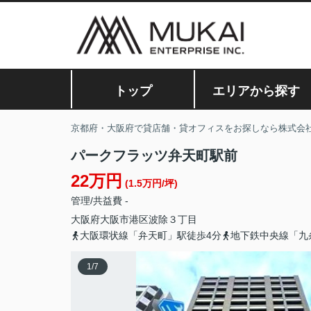
トップ
エリアから探す
京都府・大阪府で貸店舗・貸オフィスをお探しなら株式会
パークフラッツ弁天町駅前
22万円
(1.5万円/坪)
管理/共益費 -
大阪府
大阪市港区
波除
３丁目
大阪環状線「弁天町」駅徒歩4分
地下鉄中央線「九
1
/
7