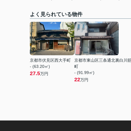
よく見られている物件
京都市伏見区西大手町
京都市東山区三条通北裏白川
- (63.20㎡)
町
- (91.99㎡)
27.5
万円
22
万円