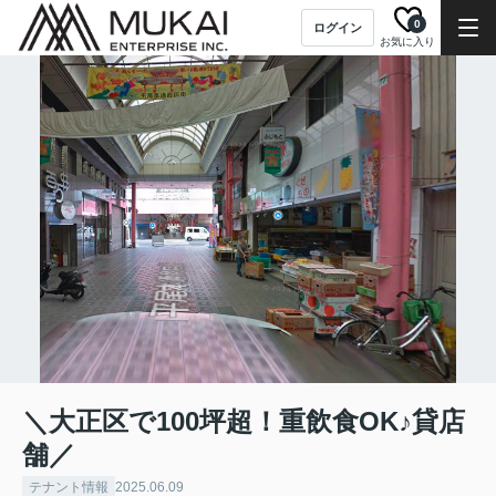
0
ログイン
お気に入り
＼大正区で100坪超！重飲食OK♪貸店
舗／
テナント情報
2025.06.09