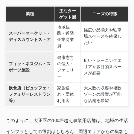
主なター
業種
ニーズの特徴
ゲット層
地域住
幅広い品揃えや駐車
スーパーマーケット・
民・近隣
場スペースを確保し
ディスカウントストア
企業従業
たい
員
健康志向
広いトレーニングエ
フィットネスジム・ス
の個人・
リアや多目的スペー
ポーツ施設
ファミリ
スが必要
ー
飲食店（ビュッフェ・
家族連
大人数の収容や複数
ファミリーレストラン
れ・団体
ゾーンの設置が可能
等）
利用客
な店舗を希望
このように、大正区の100坪超え事業用店舗は、地域の生活
インフラとしての役割はもちろん、周辺エリアからの集客も