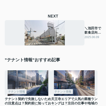
NEXT
＼池田市で
飲食店向け
☆路面店／
2025.06.09
”テナント情報”おすすめ記事
テナント情報
テナント情報
テナント契約で失敗しないため
天王寺エリアで人気の業種ラン
の注意点は？契約前に知ってお
キングは？注目の仕事や地域の