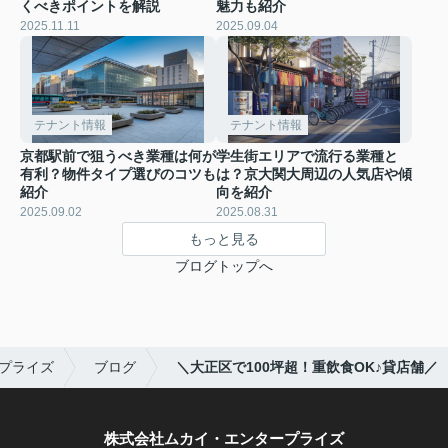
くべきポイントを解説
魅力も紹介
2025.11.11
2025.09.04
テナント情報
テナント情報
京都駅前で狙うべき業種は何が
学生街エリアで流行る業種と
有利？物件タイプ選びのコツも
は？京大関大周辺の人気店や傾
紹介
向を紹介
2025.09.02
2025.08.31
もっと見る
ブログトップへ
プライズ
ブログ
＼大正区で100坪超！重飲食OK♪貸店舗／
株式会社ムカイ・エンタープライズ