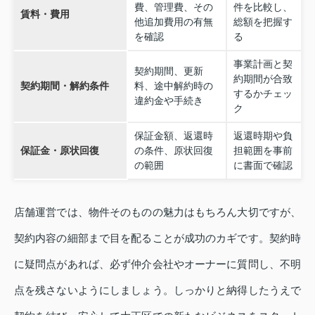
費、管理費、その
件を比較し、
賃料・費用
他追加費用の有無
総額を把握す
を確認
る
事業計画と契
契約期間、更新
約期間が合致
契約期間・解約条件
料、途中解約時の
するかチェッ
違約金や手続き
ク
保証金額、返還時
返還時期や負
保証金・原状回復
の条件、原状回復
担範囲を事前
の範囲
に書面で確認
店舗運営では、物件そのものの魅力はもちろん大切ですが、
契約内容の細部まで目を配ることが成功のカギです。契約時
に疑問点があれば、必ず仲介会社やオーナーに質問し、不明
点を残さないようにしましょう。しっかりと納得したうえで