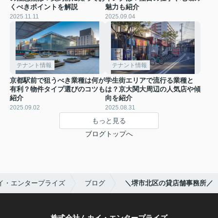
くべきポイントを解説
魅力も紹介
2025.11.11
2025.09.04
テナント情報
テナント情報
京都駅前で狙うべき業種は何が
学生街エリアで流行る業種と
有利？物件タイプ選びのコツも
は？京大関大周辺の人気店や傾
紹介
向を紹介
2025.09.02
2025.08.31
もっと見る
ブログトップへ
イ・エンタープライズ
ブログ
＼堺市北区の貸店舗事務所／
株式会社ムカイ・エンタープライズ