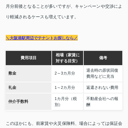
月分前後となることが多いですが、キャンペーンや交渉によ
り軽減されるケースも増えています。
＼大阪港駅周辺でテナントお探しなら／
相場（家賃に
費用項目
備考
対する目安）
退去時の原状回復
敷金
2～3カ月分
費用などに充当
礼金
1～2カ月分
返還されない費用
1カ月分（税
不動産会社への報
仲介手数料
別）
酬
このほかにも、前家賃や火災保険料、場合によっては保証会