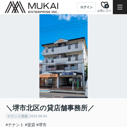
0
ログイン
お気に入り
＼堺市北区の貸店舗事務所／
テナント情報
2025.06.04
#テナント
#賃貸
#堺市