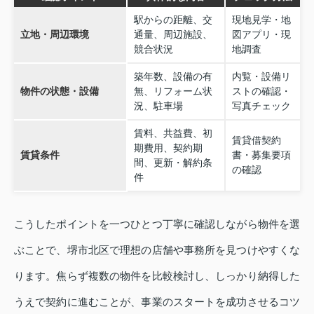
駅からの距離、交
現地見学・地
立地・周辺環境
通量、周辺施設、
図アプリ・現
競合状況
地調査
築年数、設備の有
内覧・設備リ
物件の状態・設備
無、リフォーム状
ストの確認・
況、駐車場
写真チェック
賃料、共益費、初
賃貸借契約
期費用、契約期
賃貸条件
書・募集要項
間、更新・解約条
の確認
件
こうしたポイントを一つひとつ丁寧に確認しながら物件を選
ぶことで、堺市北区で理想の店舗や事務所を見つけやすくな
ります。焦らず複数の物件を比較検討し、しっかり納得した
うえで契約に進むことが、事業のスタートを成功させるコツ