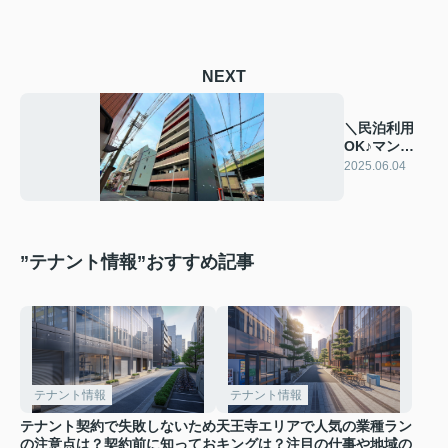
NEXT
＼民泊利用
OK♪マンシ
ョン一室／
2025.06.04
”テナント情報”おすすめ記事
テナント情報
テナント情報
テナント契約で失敗しないため
天王寺エリアで人気の業種ラン
の注意点は？契約前に知ってお
キングは？注目の仕事や地域の