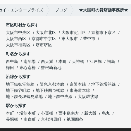
カイ・エンタープライズ
ブログ
★大国町の貸店舗事務所★
市区町村から探す
大阪市中央区
大阪市北区
大阪市淀川区
京都市下京区
大阪市西区
京都市中京区
東大阪市
豊中市
大阪市福島区
堺市堺区
町名から探す
西中島
南船場
西天満
本町
天神橋
江戸堀
福島
梅田
東心斎橋
曾根崎新地
沿線から探す
地下鉄御堂筋線
阪急京都本線
京阪本線
地下鉄堺筋線
地下鉄谷町線
地下鉄四つ橋線
東海道本線
地下鉄長堀鶴見緑地
地下鉄中央線
大阪環状線
駅から探す
本町
堺筋本町
心斎橋
西中島南方
新大阪
烏丸
長堀橋
南森町
京都河原町
祇園四条