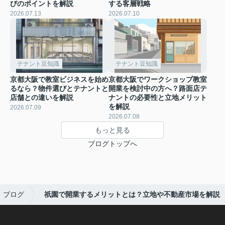
びのポイントを解説
する客層戦略
2026.07.13
2026.07.10
テナント豆知識
テナント豆知識
京都大阪で教室ビジネスを始め
京都大阪でワークショップ教室
るなら？物件選びとテナントと
開業を検討中の方へ？路面店テ
店舗との違いを解説
ナントの必要性と立地メリット
を解説
2026.07.09
2026.07.08
もっと見る
ブログトップへ
ブログ
祇園で開業するメリットとは？立地や不動産市場を解説