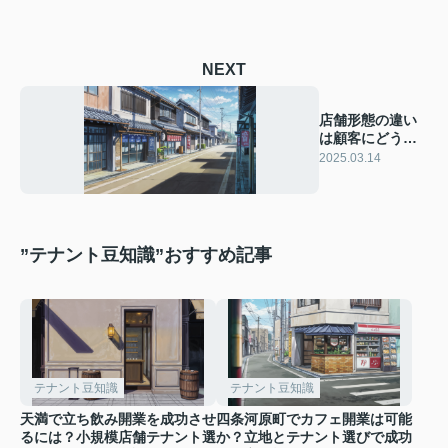
NEXT
店舗形態の違い
は顧客にどう影
響？客目線での
2025.03.14
比較を解説
”テナント豆知識”おすすめ記事
テナント豆知識
テナント豆知識
天満で立ち飲み開業を成功させ
四条河原町でカフェ開業は可能
るには？小規模店舗テナント選
か？立地とテナント選びで成功