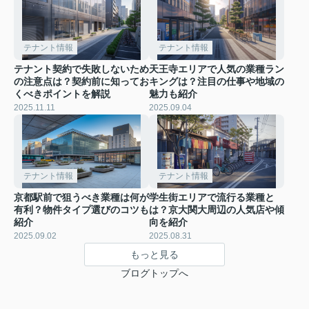
テナント情報
テナント情報
テナント契約で失敗しないため
天王寺エリアで人気の業種ラン
の注意点は？契約前に知ってお
キングは？注目の仕事や地域の
くべきポイントを解説
魅力も紹介
2025.11.11
2025.09.04
テナント情報
テナント情報
京都駅前で狙うべき業種は何が
学生街エリアで流行る業種と
有利？物件タイプ選びのコツも
は？京大関大周辺の人気店や傾
紹介
向を紹介
2025.09.02
2025.08.31
もっと見る
ブログトップへ