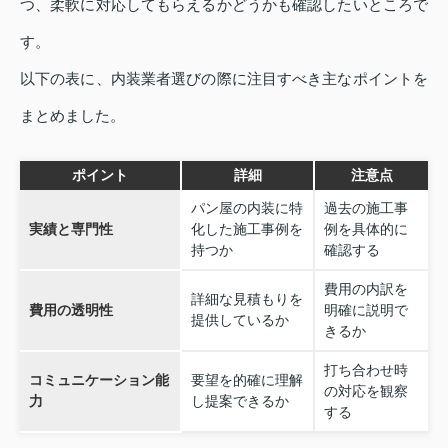
つ、柔軟に対応してもらえるかどうかも確認したいところで
す。
以下の表に、内装業者選びの際に注目すべき主なポイントを
まとめました。
ポイント
詳細
注意点
パン屋の内装に特
過去の施工事
実績と専門性
化した施工事例を
例を具体的に
持つか
確認する
費用の内訳を
詳細な見積もりを
費用の透明性
明確に説明で
提供しているか
きるか
打ち合わせ時
コミュニケーション能
要望を的確に理解
の対応を観察
力
し提案できるか
する