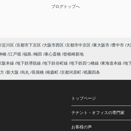
ブログトップへ
市淀川区
京都市下京区
大阪市西区
京都市中京区
東大阪市
豊中市
大
神橋
江戸堀
福島
梅田
東心斎橋
曾根崎新地
京阪本線
地下鉄堺筋線
地下鉄谷町線
地下鉄四つ橋線
東海道本線
地
方
新大阪
烏丸
長堀橋
南森町
京都河原町
祇園四条
トップページ
テナント・オフィスの専門家
お客様の声