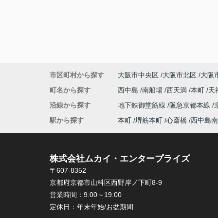
市区町村から探す
大阪市中央区
大阪市北区
大阪
町名から探す
西中島
南船場
西天満
本町
天
沿線から探す
地下鉄御堂筋線
阪急京都本線
駅から探す
本町
堺筋本町
心斎橋
西中島南
株式会社ムカイ・エンタープライズ
〒607-8352
京都府京都市山科区西野岸ノ下町8-9
営業時間：
9:00～19:00
定休日：
年末年始/お盆期間